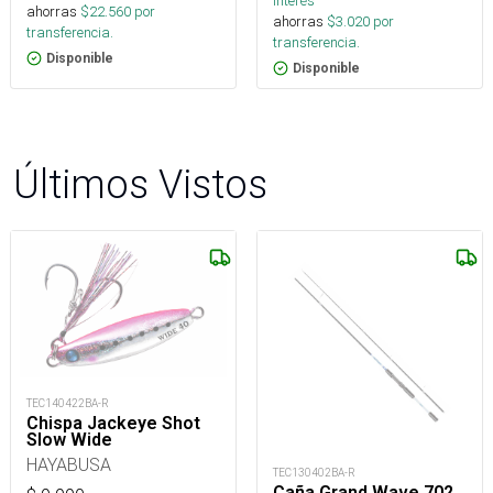
interés
ahorras
$
22.560
por
ahorras
$
3.020
por
transferencia.
transferencia.
Disponible
Disponible
Últimos Vistos
TEC140422BA-R
Chispa Jackeye Shot
Slow Wide
HAYABUSA
TEC130402BA-R
Caña Grand Wave 702