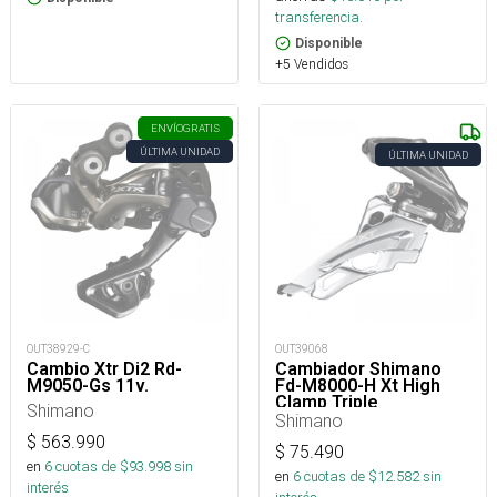
transferencia.
Disponible
+5 Vendidos
ENVÍO
GRATIS
ÚLTIMA UNIDAD
ÚLTIMA UNIDAD
OUT38929-C
OUT39068
Cambio Xtr Di2 Rd-
Cambiador Shimano
M9050-Gs 11v.
Fd-M8000-H Xt High
Clamp Triple
Shimano
Shimano
$
563.990
$
75.490
en
6
cuotas de $
93.998
sin
en
6
cuotas de $
12.582
sin
interés