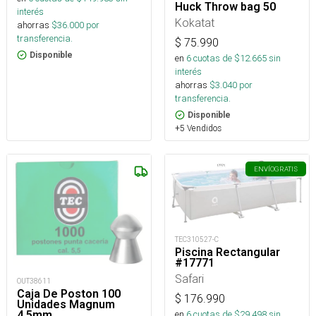
Huck Throw bag 50
interés
Kokatat
ahorras
$
36.000
por
transferencia.
$
75.990
Disponible
en
6
cuotas de $
12.665
sin
interés
ahorras
$
3.040
por
transferencia.
Disponible
+5 Vendidos
ENVÍO
GRATIS
TEC310527-C
Piscina Rectangular
#17771
Safari
OUT38611
Caja De Poston 100
$
176.990
Unidades Magnum
en
6
cuotas de $
29.498
sin
4.5mm