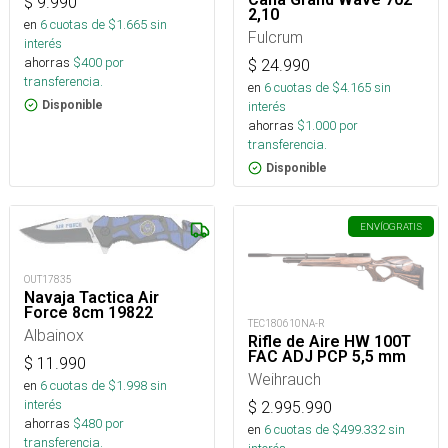
$
9.990
2,10
en
6
cuotas de $
1.665
sin
Fulcrum
interés
ahorras
$
400
por
$
24.990
transferencia.
en
6
cuotas de $
4.165
sin
interés
Disponible
ahorras
$
1.000
por
transferencia.
Disponible
ENVÍO
GRATIS
OUT17835
Navaja Tactica Air
Force 8cm 19822
TEC180610NA-R
Albainox
Rifle de Aire HW 100T
FAC ADJ PCP 5,5 mm
$
11.990
Weihrauch
en
6
cuotas de $
1.998
sin
interés
$
2.995.990
ahorras
$
480
por
en
6
cuotas de $
499.332
sin
transferencia.