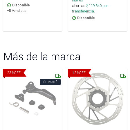
interés
Disponible
ahorras
$
119.840
por
+5 Vendidos
transferencia.
Disponible
Más de la marca
23
%
OFF
12
%
OFF
2
ÚLTIMAS