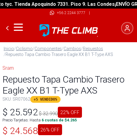
yc. Tienda Apoquindo 7331. Piso 9. Las Condes
¡ENVÍO GRATI
+56 2 2244 3777
|
Inicio
/
Ciclismo
/
Componentes
/
Cambios
/
Repuestos
/
Repuesto Tapa Cambio Trasero Eagle XX B1 T-Type AXS
Sram
Repuesto Tapa Cambio Trasero
Eagle XX B1 T-Type AXS
SKU:
SR07062
+5 VENDIDOS
$
25.592
22
% OFF
$
32.990
Precio Tarjetas: Hasta
6
cuotas de $
4.265
$
24.568
26
% OFF