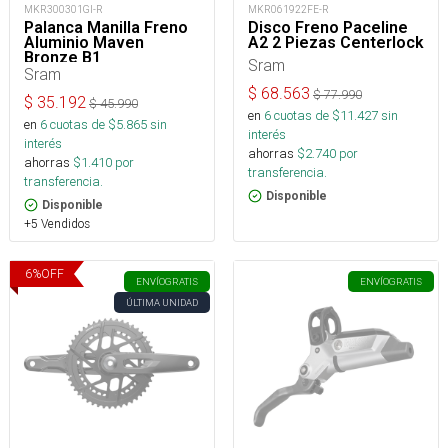
MKR300301GI-R
MKR061922FE-R
Palanca Manilla Freno
Disco Freno Paceline
Aluminio Maven
A2 2 Piezas Centerlock
Bronze B1
Sram
Sram
$
68.563
$
77.990
$
35.192
$
45.990
en
6
cuotas de $
11.427
sin
en
6
cuotas de $
5.865
sin
interés
interés
ahorras
$
2.740
por
ahorras
$
1.410
por
transferencia.
transferencia.
Disponible
Disponible
+5 Vendidos
6
%
OFF
ENVÍO
GRATIS
ENVÍO
GRATIS
ÚLTIMA UNIDAD