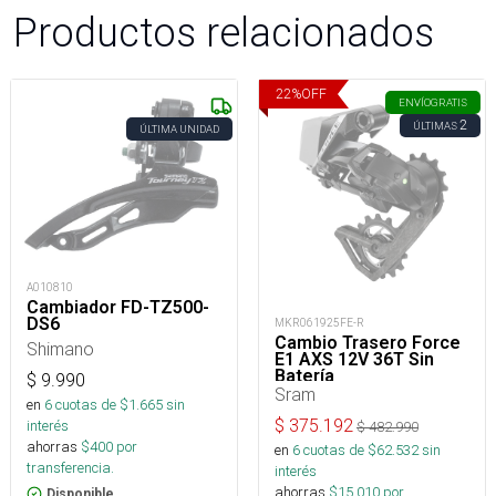
Productos relacionados
22
%
OFF
ENVÍO
GRATIS
2
ÚLTIMAS
ÚLTIMA UNIDAD
A010810
Cambiador FD-TZ500-
DS6
MKR061925FE-R
Cambio Trasero Force
Shimano
E1 AXS 12V 36T Sin
Batería
$
9.990
Sram
en
6
cuotas de $
1.665
sin
$
375.192
interés
$
482.990
ahorras
$
400
por
en
6
cuotas de $
62.532
sin
transferencia.
interés
ahorras
$
15.010
por
Disponible