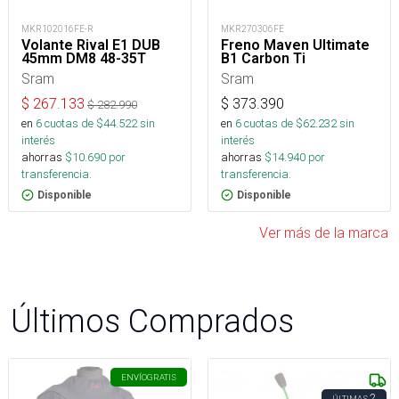
MKR102016FE-R
MKR270306FE
Volante Rival E1 DUB
Freno Maven Ultimate
45mm DM8 48-35T
B1 Carbon Ti
Sram
Sram
$
267.133
$
373.390
$
282.990
en
6
cuotas de $
44.522
sin
en
6
cuotas de $
62.232
sin
interés
interés
ahorras
$
10.690
por
ahorras
$
14.940
por
transferencia.
transferencia.
Disponible
Disponible
Ver más de la marca
Últimos Comprados
ENVÍO
GRATIS
2
ÚLTIMAS