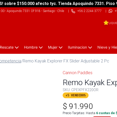
S! sobre $150.000 afecto tyc. Tienda Apoquindo 7331. Piso 
9:00
-
Apoquindo 7331 Of 918 - Santiago - Chile
|
+56 2 2244 3777
|
+
LIQUI
 Rescate
Hombre
Mujer
Iluminacion
Nieve y Hie
Competencia
/
Remo Kayak Explorer FX Slider Adjustable 2 Pc
Cannon Paddles
Remo Kayak Expl
SKU:
CPEXPFX220OR
+5 VENDIDOS
$
91.990
Precio Tarjetas: Hasta
6
cuotas de 