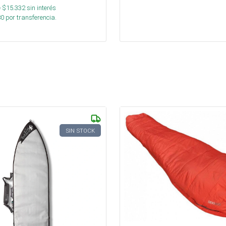
 $
15.332
sin interés
80
por transferencia.
SIN STOCK