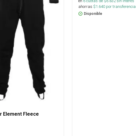
en
6
cuotas de $
6.832
sin interés
ahorras
$
1.640
por transferencia
Disponible
r Element Fleece