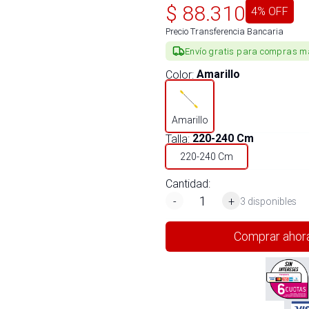
$
88.310
4
% OFF
Precio Transferencia Bancaria
Envío gratis para compras m
Color
:
Amarillo
Amarillo
Talla
:
220-240 Cm
220-240 Cm
Cantidad:
-
+
3 disponibles
Comprar ahor