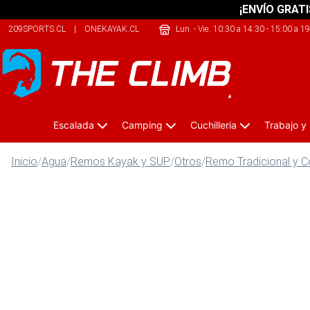
¡ENVÍO GRATI
209SPORTS.CL
|
ONEKAYAK.CL
|
SHERPALIFE.CL
Lun. - Vie. 10:30 a 14:30 - 15:00 a 1
Escalada
Camping
Cuchilleria
Trabajo y
Inicio
/
Agua
/
Remos Kayak y SUP
/
Otros
/
Remo Tradicional y 