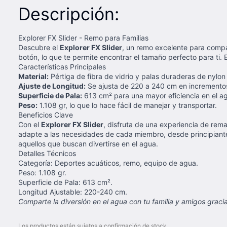
Descripción:
Explorer FX Slider - Remo para Familias
Descubre el
Explorer FX Slider
, un remo excelente para compar
botón, lo que te permite encontrar el tamaño perfecto para ti.
Características Principales
Material:
Pértiga de fibra de vidrio y palas duraderas de nylon
Ajuste de Longitud:
Se ajusta de 220 a 240 cm en incrementos
Superficie de Pala:
613 cm² para una mayor eficiencia en el a
Peso:
1.108 gr, lo que lo hace fácil de manejar y transportar.
Beneficios Clave
Con el
Explorer FX Slider
, disfruta de una experiencia de rema
adapte a las necesidades de cada miembro, desde principiante
aquellos que buscan divertirse en el agua.
Detalles Técnicos
Categoría: Deportes acuáticos, remo, equipo de agua.
Peso: 1.108 gr.
Superficie de Pala: 613 cm².
Longitud Ajustable: 220-240 cm.
Comparte la diversión en el agua con tu familia y amigos graci
Los productos están sujetos a confirmación de stock.