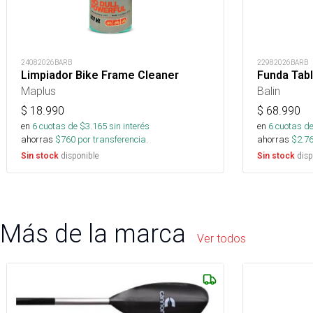
24082026BARB
22982026BARB
Limpiador Bike Frame Cleaner
Funda Tabl
Maplus
Balin
$
18.990
$
68.990
en
6
cuotas de $
3.165
sin interés
en
6
cuotas de
ahorras
$
760
por transferencia.
ahorras
$
2.7
disponible
disp
Sin stock
Sin stock
Más de la marca
Ver todos