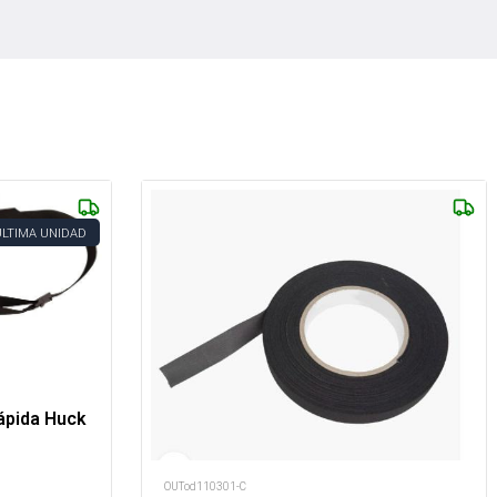
ÚLTIMA UNIDAD
ápida Huck
OUTod110301-C