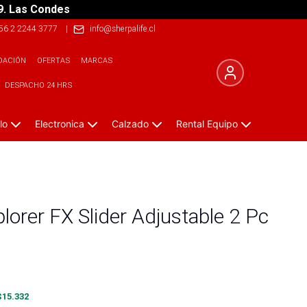
9. Las Condes
56 2 2244 3777
|
info@sherpalife.cl
DACIÓN
OFERTAS
MARCAS
DESPACHO 24 HRS
lo
Electronica
Calzado
Rental Equipo
orer FX Slider Adjustable 2 Pc
$
15.332