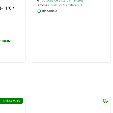
en
6
cuotas de $
1.215
sin interés
ahorras
$
290
por transferencia.
(-11°C /
Disponible
s
.
POQUINDO
ENVÍO
GRATIS