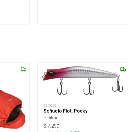
G240606
Señuelo Flot. Pocky
Pelikan
$
7.290