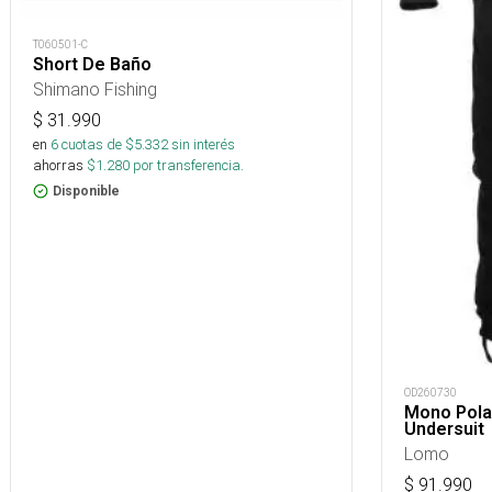
T060501-C
Short De Baño
Shimano Fishing
$
31.990
en
6
cuotas de $
5.332
sin interés
ahorras
$
1.280
por transferencia.
Disponible
OD260730
Mono Pola
Undersuit
Lomo
$
91.990