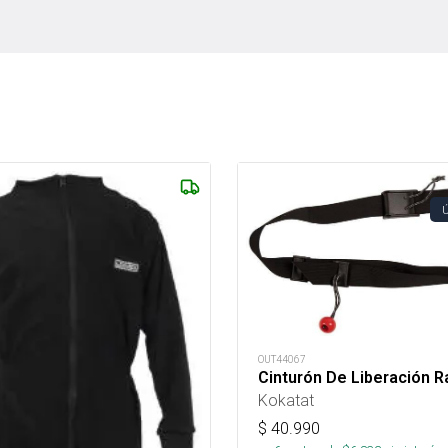
OUT44067
Cinturón De Liberación R
Kokatat
$
40.990