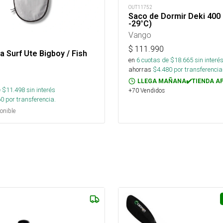
OUT11752
Saco de Dormir Deki 400 
-29°C)
Vango
$
111.990
a Surf Ute Bigboy / Fish
en
6
cuotas de $
18.665
sin interé
ahorras
$
4.480
por transferencia
LLEGA MAÑANA✔️TIENDA A
 $
11.498
sin interés
+70 Vendidos
60
por transferencia.
onible