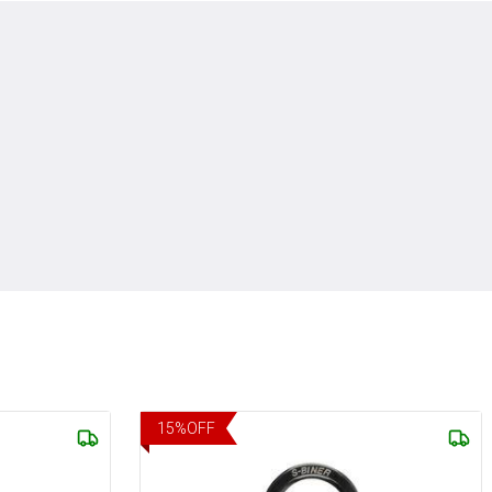
15
%
OFF