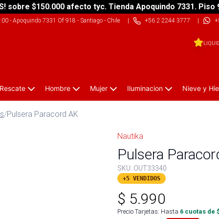
S! sobre $150.000 afecto tyc. Tienda Apoquindo 7331. Piso 
9:00
-
Apoquindo 7331 Of 918 - Santiago - Chile
|
+56 2 2244 3777
|
+
LIQUI
 Rescate
Hombre
Mujer
Iluminacion
Nieve y Hie
os
/
Pulsera Paracord AK
Nautika
Pulsera Paracor
SKU:
OUT33340
+5 VENDIDOS
$
5.990
Precio Tarjetas: Hasta
6
cuotas de 