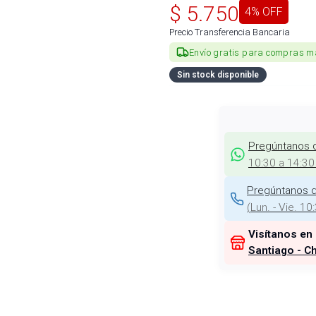
$
5.750
4
% OFF
Precio Transferencia Bancaria
Envío gratis para compras m
Sin stock disponible
Pregúntanos 
10:30 a 14:30
Pregúntanos d
(
Lun. - Vie. 10
Visítanos en
Santiago - Ch