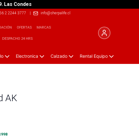
9. Las Condes
56 2 2244 3777
|
info@sherpalife.cl
DACIÓN
OFERTAS
MARCAS
DESPACHO 24 HRS
lo
Electronica
Calzado
Rental Equipo
d AK
$
998