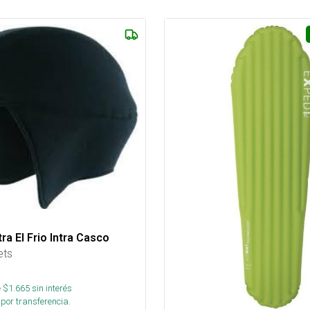
ra El Frio Intra Casco
ets
 $
1.665
sin interés
por transferencia.