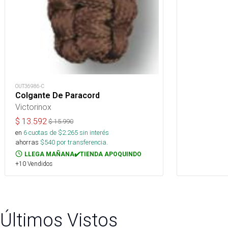
OUT36986-C
Colgante De Paracord
Victorinox
$
13.592
$
15.990
en
6
cuotas de $
2.265
sin interés
ahorras
$
540
por transferencia.
LLEGA MAÑANA✔️TIENDA APOQUINDO
+10 Vendidos
Últimos Vistos