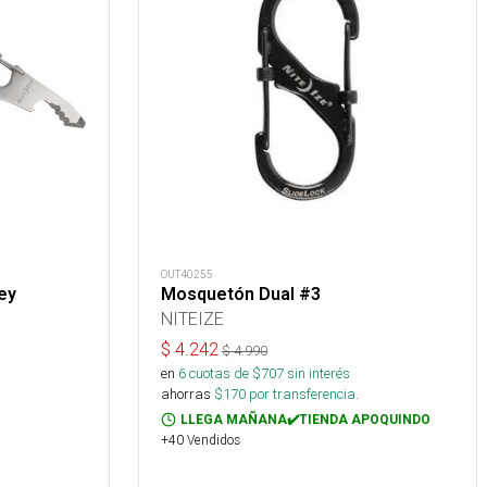
OUT40255
ey
Mosquetón Dual #3
NITEIZE
$
4.242
$
4.990
en
6
cuotas de $
707
sin interés
ahorras
$
170
por transferencia.
LLEGA MAÑANA✔️TIENDA APOQUINDO
+40 Vendidos