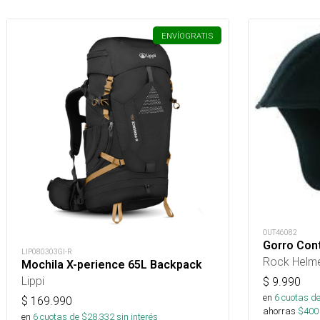
ENVÍO
GRATIS
OUT46082
Gorro Cont
LIP080303GI-R
Rock Helm
Mochila X-perience 65L Backpack
Lippi
$
9.990
en
6
cuotas de
$
169.990
ahorras
$
400
en
6
cuotas de $
28.332
sin interés