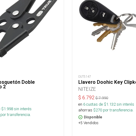
OUT5147
osquetón Doble
Llavero Doohic Key Clipk
p 2
NITEIZE
$
6.792
$
7.990
en
6
cuotas de $
1.132
sin interés
 $
1.998
sin interés
ahorras
$
270
por transferencia.
por transferencia.
Disponible
+5 Vendidos