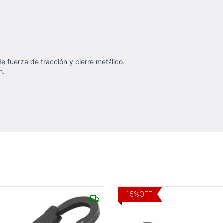
 fuerza de tracción y cierre metálico.
n.
15
%
OFF