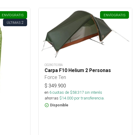
ENVÍO
GRATIS
ENVÍO
GRATIS
2
ÚLTIMAS
OD280703BA
Carpa F10 Helium 2 Personas
Force Ten
$
349.900
en
6
cuotas de $
58.317
sin interés
ahorras
$
14.000
por transferencia.
Disponible