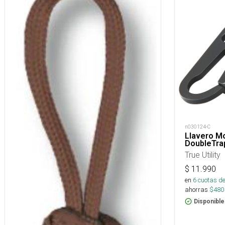
n030124-C
Llavero M
DoubleTra
True Utility
$
11.990
en
6
cuotas de
ahorras
$
480
Disponible