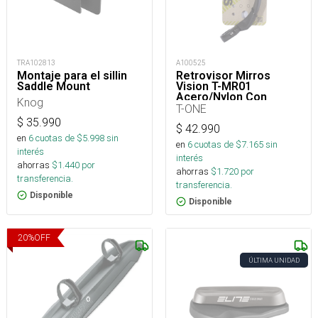
TRA102813
A100525
Montaje para el sillin
Retrovisor Mirros
Saddle Mount
Vision T-MR01
Acero/Nylon Con
Knog
Abrazadera
T-ONE
$
35.990
$
42.990
en
6
cuotas de $
5.998
sin
en
6
cuotas de $
7.165
sin
interés
interés
ahorras
$
1.440
por
ahorras
$
1.720
por
transferencia.
transferencia.
Disponible
Disponible
20
%
OFF
ÚLTIMA UNIDAD