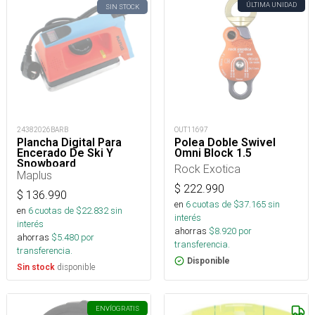
ÚLTIMA UNIDAD
SIN STOCK
24382026BARB
OUT11697
Plancha Digital Para
Polea Doble Swivel
Encerado De Ski Y
Omni Block 1.5
Snowboard
Rock Exotica
Maplus
$
222.990
$
136.990
en
6
cuotas de $
37.165
sin
en
6
cuotas de $
22.832
sin
interés
interés
ahorras
$
8.920
por
ahorras
$
5.480
por
transferencia.
transferencia.
Disponible
disponible
Sin stock
ENVÍO
GRATIS