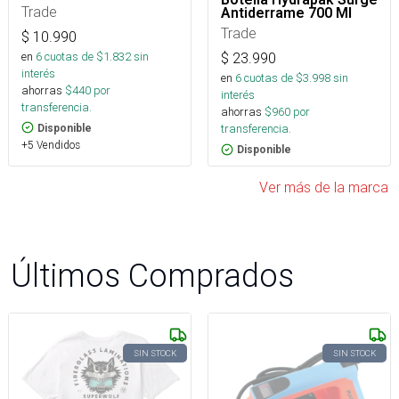
Trade
Antiderrame 700 Ml
Trade
$
10.990
en
6
cuotas de $
1.832
sin
$
23.990
interés
en
6
cuotas de $
3.998
sin
ahorras
$
440
por
interés
transferencia.
ahorras
$
960
por
transferencia.
Disponible
+5 Vendidos
Disponible
Ver más de la marca
Últimos Comprados
SIN STOCK
SIN STOCK