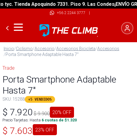
yc. Tienda Apoquindo 7331. Piso 9. Las Condes
¡ENVÍO GRATI
+56 2 2244 3777
|
Inicio
/
Ciclismo
/
Accesorio
/
Accesorios Bicicleta
/
Accesorios
/
Porta Smartphone Adaptable Hasta 7"
Trade
Porta Smartphone Adaptable
Hasta 7"
SKU:
15288
+5 VENDIDOS
$
7.920
20
% OFF
$
9.900
Precio Tarjetas: Hasta
6
cuotas de $
1.320
$
7.603
23
% OFF