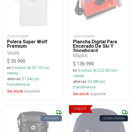
25082026BARB
24382026BARB
Polera Super Wolf
Plancha Digital Para
Premium
Encerado De Ski Y
Snowboard
Vissla
Maplus
$
30.990
$
136.990
en
6
cuotas de $
5.165
sin
en
6
cuotas de $
22.832
sin
interés
interés
ahorras
$
1.240
por
ahorras
$
5.480
por
transferencia.
transferencia.
disponible
Sin stock
disponible
Sin stock
19
%
OFF
SIN STOCK
ÚLTIMA UNIDAD