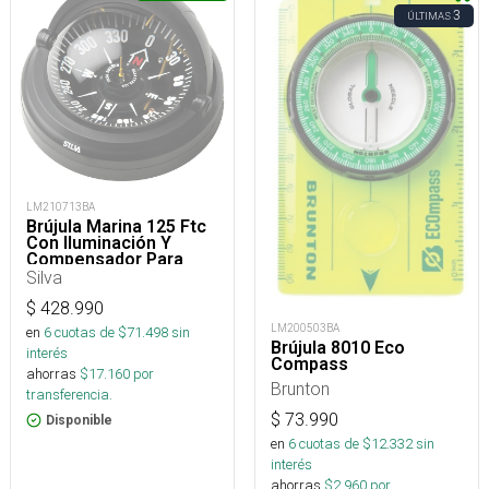
3
ÚLTIMAS
LM210713BA
Brújula Marina 125 Ftc
Con Iluminación Y
Compensador Para
Embarcaciones
Silva
$
428.990
LM200503BA
en
6
cuotas de $
71.498
sin
Brújula 8010 Eco
interés
Compass
ahorras
$
17.160
por
Brunton
transferencia.
$
73.990
Disponible
en
6
cuotas de $
12.332
sin
interés
ahorras
$
2.960
por