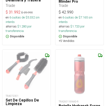
Delantera y Trasera
Blinder Pro
Trade
Trade
$
42.990
$
31.992
$
39.990
en
6
cuotas de $
7.165
sin
en
6
cuotas de $
5.332
sin
interés
interés
ahorras
$
1.720
por
ahorras
$
1.280
por
transferencia.
transferencia.
Disponible
Disponible
+5 Vendidos
TRA072301
Set De Cepillos De
TRA260116NAD-R
Limpieza
Botella Hydrapak Surge