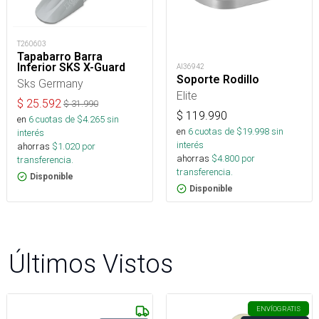
T260603
Tapabarro Barra
Inferior SKS X-Guard
AI36942
Soporte Rodillo
Sks Germany
Elite
$
25.592
$
31.990
$
119.990
en
6
cuotas de $
4.265
sin
en
6
cuotas de $
19.998
sin
interés
interés
ahorras
$
1.020
por
ahorras
$
4.800
por
transferencia.
transferencia.
Disponible
Disponible
Últimos Vistos
ENVÍO
GRATIS