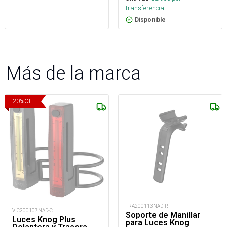
transferencia.
Disponible
Más de la marca
20
%
OFF
TRA200113NAD-R
VIC200107NAD-C
Soporte de Manillar
Luces Knog Plus
para Luces Knog