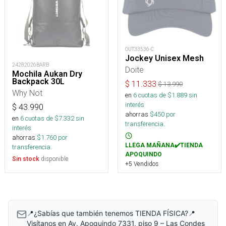
OUT33536-C
Jockey Unisex Mesh
24282026BARB
Doite
Mochila Aukan Dry
Backpack 30L
$
11.333
$
13.990
Why Not
en
6
cuotas de $
1.889
sin
interés
$
43.990
ahorras
$
450
por
en
6
cuotas de $
7.332
sin
transferencia.
interés
ahorras
$
1.760
por
LLEGA MAÑANA✔️TIENDA
transferencia.
APOQUINDO
disponible
Sin stock
+5 Vendidos
📍¿Sabías que también tenemos TIENDA FÍSICA?📍
Visítanos en Av. Apoquindo 7331, piso 9 – Las Condes