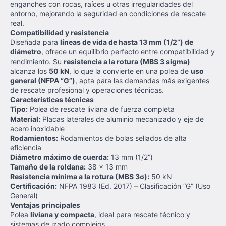
enganches con rocas, raíces u otras irregularidades del
entorno, mejorando la seguridad en condiciones de rescate
real.
Compatibilidad y resistencia
Diseñada para
líneas de vida de hasta 13 mm (1/2”) de
diámetro
, ofrece un equilibrio perfecto entre compatibilidad y
rendimiento. Su
resistencia a la rotura (MBS 3 sigma)
alcanza los
50 kN
, lo que la convierte en una polea de
uso
general (NFPA “G”)
, apta para las demandas más exigentes
de rescate profesional y operaciones técnicas.
Características técnicas
Tipo:
Polea de rescate liviana de fuerza completa
Material:
Placas laterales de aluminio mecanizado y eje de
acero inoxidable
Rodamientos:
Rodamientos de bolas sellados de alta
eficiencia
Diámetro máximo de cuerda:
13 mm (1/2”)
Tamaño de la roldana:
38 x 13 mm
Resistencia mínima a la rotura (MBS 3σ):
50 kN
Certificación:
NFPA 1983 (Ed. 2017) – Clasificación “G” (Uso
General)
Ventajas principales
Polea
liviana y compacta
, ideal para rescate técnico y
sistemas de izado complejos.