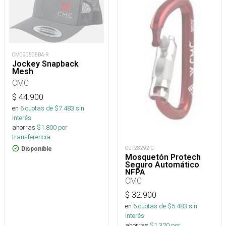
CM090505BA-R
Jockey Snapback
Mesh
CMC
$
44.900
en
6
cuotas de $
7.483
sin
interés
ahorras
$
1.800
por
transferencia.
OUT28292-C
Disponible
Mosquetón Protech
Seguro Automático
NFPA
CMC
$
32.900
en
6
cuotas de $
5.483
sin
interés
ahorras
$
1.320
por