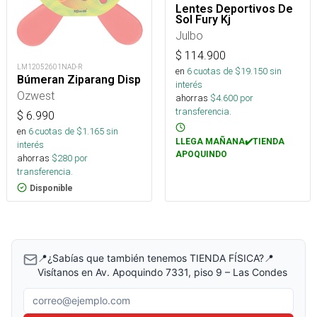
Lentes Deportivos De
Sol Fury Kj
Julbo
$
114.900
LM12052601NAD-R
en
6
cuotas de $
19.150
sin
Búmeran Ziparang Disp
interés
Ozwest
ahorras
$
4.600
por
transferencia.
$
6.990
en
6
cuotas de $
1.165
sin
LLEGA MAÑANA✔️TIENDA
interés
APOQUINDO
ahorras
$
280
por
transferencia.
Disponible
📍¿Sabías que también tenemos TIENDA FÍSICA?📍
Visítanos en Av. Apoquindo 7331, piso 9 – Las Condes
Correo electrónico