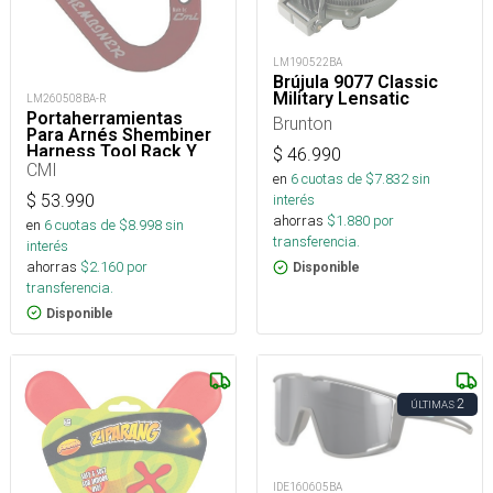
LM190522BA
Brújula 9077 Classic
Military Lensatic
LM260508BA-R
Portaherramientas
Brunton
Para Arnés Shembiner
Harness Tool Rack Y
$
46.990
Arborismo
CMI
en
6
cuotas de $
7.832
sin
$
53.990
interés
ahorras
$
1.880
por
en
6
cuotas de $
8.998
sin
transferencia.
interés
ahorras
$
2.160
por
Disponible
transferencia.
Disponible
2
ÚLTIMAS
IDE160605BA