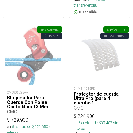
transferencia.
Disponible
ENVÍO
GRATIS
ENVÍO
GRATIS
3
ÚLTIMAS
ÚLTIMA UNIDAD
CHM111015FE
CM090502BA-R
Protector de cuerda
Bloqueador Para
Ultra Pro (para 4
Cuerda Con Polea
cuerdas)
Capto Nfpa 13 Mm
CMC
CMC
$
224.900
$
729.900
en
6
cuotas de $
37.483
sin
en
6
cuotas de $
121.650
sin
interés
interés