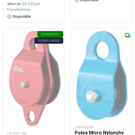
Disponible
ahorras
$
6.520
por
transferencia.
Disponible
ENVÍO
GRATIS
ÚLTIMA UNIDAD
LM260503BA
Polea Micro Nylonshv
LM180511BA