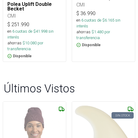
Polea Uplift Double
CMI
Becket
$
36.990
CMI
en
6
cuotas de $
6.165
sin
$
251.990
interés
en
6
cuotas de $
41.998
sin
ahorras
$
1.480
por
interés
transferencia.
ahorras
$
10.080
por
Disponible
transferencia.
Disponible
Últimos Vistos
SIN STOCK