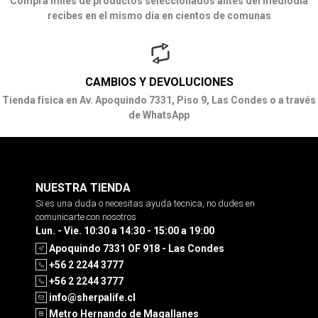
Compra miles de productos seleccionados antes del mediodía
recibes en el mismo día en cientos de comunas
CAMBIOS Y DEVOLUCIONES
Tienda física en Av. Apoquindo 7331, Piso 9, Las Condes o a través
de WhatsApp
NUESTRA TIENDA
Si es una duda o necesitas ayuda tecnica, no dudes en
comunicarte con nosotros
Lun. - Vie. 10:30 a 14:30 - 15:00 a 19:00
Apoquindo 7331 OF 918 - Las Condes
+56 2 2244 3777
+56 2 2244 3777
info@sherpalife.cl
Metro Hernando de Magallanes