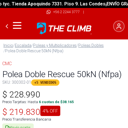
. Tienda Apoquindo 7331. Piso 9. Las Condes
¡ENVÍO GRATIS!
+56 2 2244 3777
|
Inicio
/
Escalada
/
Poleas y Multiplicadores
/
Poleas Dobles
/
Polea Doble Rescue 50kN (Nfpa)
CMC
Polea Doble Rescue 50kN (Nfpa)
SKU:
300302-01
+5 VENDIDOS
$
228.990
Precio Tarjetas: Hasta
6
cuotas de $
38.165
$
219.830
4
% OFF
Precio Transferencia Bancaria
Envío gratis