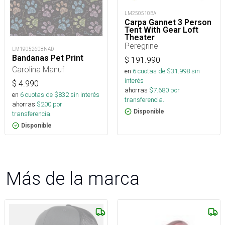
LM250510BA
Carpa Gannet 3 Person
Tent With Gear Loft
Theater
Peregrine
LM19052608NAD
Bandanas Pet Print
$
191.990
Carolina Manuf
en
6
cuotas de $
31.998
sin
interés
$
4.990
ahorras
$
7.680
por
en
6
cuotas de $
832
sin interés
transferencia.
ahorras
$
200
por
Disponible
transferencia.
Disponible
Más de la marca