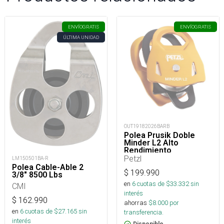
ENVÍO
GRATIS
ENVÍO
GRATIS
ÚLTIMA UNIDAD
OUT19182026BARB
Polea Prusik Doble
Minder L2 Alto
Rendimiento
Petzl
LM150501BA-R
Polea Cable-Able 2
$
199.990
3/8" 8500 Lbs
en
6
cuotas de $
33.332
sin
CMI
interés
$
162.990
ahorras
$
8.000
por
en
6
cuotas de $
27.165
sin
transferencia.
interés