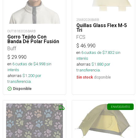
25682026BARB
Quillas Glass Flex M-5
Tri
OUT18182026BARB
Gorro Tejido Con
FCS
Banda De Polar Fusión
$
46.990
Buff
en
6
cuotas de $
7.832
sin
$
29.990
interés
en
6
cuotas de $
4.998
sin
ahorras
$
1.880
por
interés
transferencia.
ahorras
$
1.200
por
disponible
Sin stock
transferencia.
Disponible
ENVÍO
GRATIS