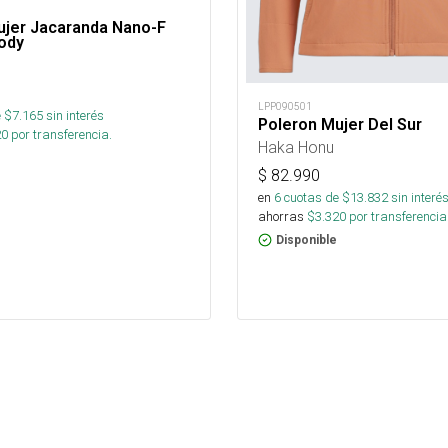
ujer Jacaranda Nano-F
ody
LPP090501
 $
7.165
sin interés
Poleron Mujer Del Sur
20
por transferencia.
Haka Honu
$
82.990
en
6
cuotas de $
13.832
sin interé
ahorras
$
3.320
por transferencia
Disponible