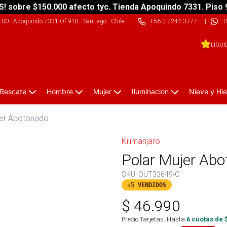
S! sobre $150.000 afecto tyc. Tienda Apoquindo 7331. Piso 
9:00
-
Apoquindo 7331 Of 918 - Santiago - Chile
|
+56 2 2244 3777
|
+
LIQUI
 Rescate
Hombre
Mujer
Iluminacion
Nieve y Hie
jer Abotonado
Kilimanjaro
Polar Mujer Ab
SKU:
OUT33649-C
+5 VENDIDOS
$
46.990
Precio Tarjetas: Hasta
6
cuotas de 