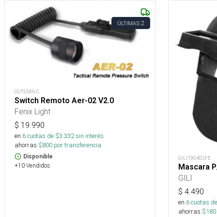
2
ÚLTIMAS
OUT5585-C
Switch Remoto Aer-02 V2.0
Fenix Light
$
19.990
en
6
cuotas de $
3.332
sin interés
ahorras
$
800
por transferencia.
Disponible
GILI190402FE
+10 Vendidos
Mascara P
GILI
$
4.490
en
6
cuotas de
ahorras
$
180