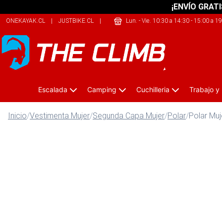
¡ENVÍO GRATI
ONEKAYAK.CL
|
JUSTBIKE.CL
|
THEARMY.CL
Lun. - Vie. 10:30 a 14:30 - 15:00 a 1
Escalada
Camping
Cuchilleria
Trabajo y
Inicio
/
Vestimenta Mujer
/
Segunda Capa Mujer
/
Polar
/
Polar Mu