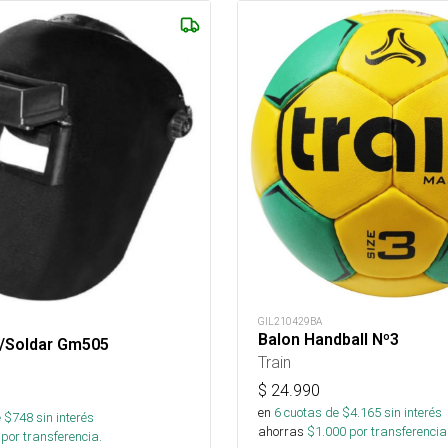
GIL210429BA
Balon Handball Nº3
/Soldar Gm505
Train
$
24.990
en
6
cuotas de $
4.165
sin interés
 $
748
sin interés
ahorras
$
1.000
por transferencia
por transferencia.