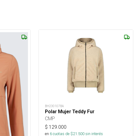
BH230107BA
Polar Mujer Teddy Fur
CMP
$
129.000
en
6
cuotas de $
21.500
sin interés