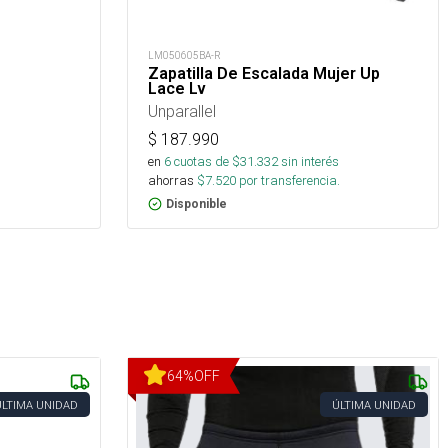
LM050605BA-R
Zapatilla De Escalada Mujer Up
Lace Lv
Unparallel
$
187.990
en
6
cuotas de $
31.332
sin interés
ahorras
$
7.520
por transferencia.
Disponible
64
%
OFF
ÚLTIMA UNIDAD
ÚLTIMA UNIDAD