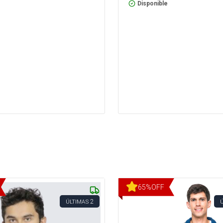
Disponible
65
%
OFF
2
ÚLTIMAS