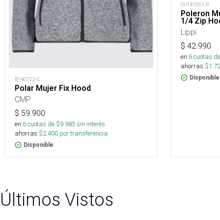
OUT41561-R
Poleron M
1/4 Zip Ho
Lippi
$
42.990
en
6
cuotas de
ahorras
$
1.7
Disponible
B140722-C
Polar Mujer Fix Hood
CMP
$
59.900
en
6
cuotas de $
9.983
sin interés
ahorras
$
2.400
por transferencia.
Disponible
Últimos Vistos