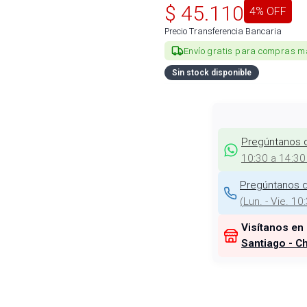
$
45.110
4
% OFF
Precio Transferencia Bancaria
Envío gratis para compras m
Sin stock disponible
Pregúntanos 
10:30 a 14:30
Pregúntanos d
(
Lun. - Vie. 10
Visítanos en
Santiago - Ch