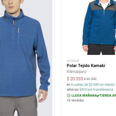
OUT35542
Polar Tejido Kamaki
Kilimanjaro
$
20.333
$
57.990
en
6
cuotas de $
3.389
sin interés
ahorras
$
810
por transferencia.
LLEGA MAÑANA✔️TIENDA A
+5 Vendidos