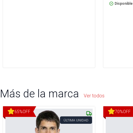
Disponible
Más de la marca
Ver todos
65
%
OFF
70
%
OFF
ÚLTIMA UNIDAD