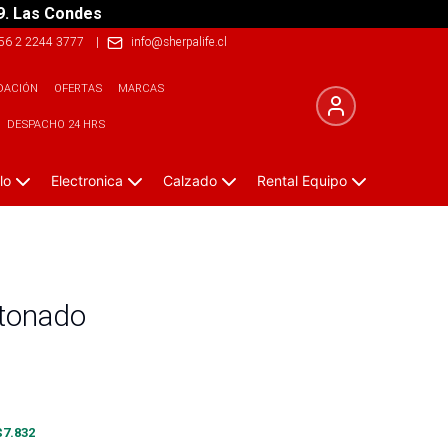
9. Las Condes
56 2 2244 3777
|
info@sherpalife.cl
DACIÓN
OFERTAS
MARCAS
DESPACHO 24 HRS
lo
Electronica
Calzado
Rental Equipo
otonado
$
7.832