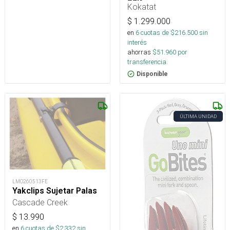
Kokatat
$
1.299.000
en
6
cuotas de $
216.500
sin
interés
ahorras
$
51.960
por
transferencia.
Disponible
ÚLTIMA UNIDAD
LMO260513FE
Yakclips Sujetar Palas
Cascade Creek
$
13.990
en
6
cuotas de $
2.332
sin