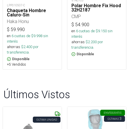
V140703
Polar Hombre Fix Hood
LPP010507-C
32H2187
Chaqueta Hombre
Caluro-Sin
CMP
Haka Honu
$
54.900
$
59.990
en
6
cuotas de $
9.150
sin
en
6
cuotas de $
9.998
sin
interés
interés
ahorras
$
2.200
por
ahorras
$
2.400
por
transferencia.
transferencia.
Disponible
Disponible
+5 Vendidos
Últimos Vistos
ENVÍO
GRATIS
3
ÚLTIMAS
ÚLTIMA UNIDAD