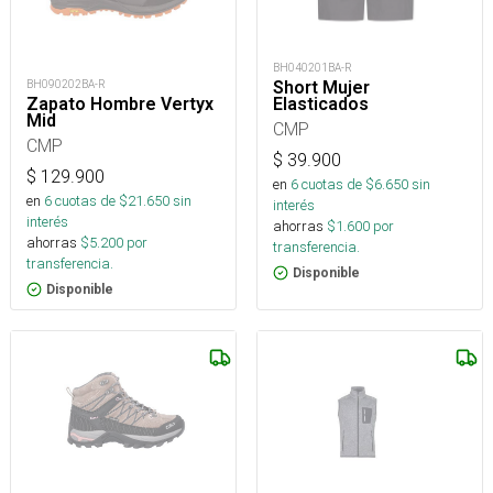
BH040201BA-R
BH090202BA-R
Short Mujer
Zapato Hombre Vertyx
Elasticados
Mid
CMP
CMP
$
39.900
$
129.900
en
6
cuotas de $
6.650
sin
en
6
cuotas de $
21.650
sin
interés
interés
ahorras
$
1.600
por
ahorras
$
5.200
por
transferencia.
transferencia.
Disponible
Disponible