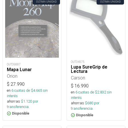
ÚLTIMA UNIDAD
ÚLTIMA UNIDAD
OUT34575
OUT39887
Lupa SureGrip de
Mapa Lunar
Lectura
Orion
Carson
$
27.990
$
16.990
en
6
cuotas de $
4.665
sin
en
6
cuotas de $
2.832
sin
interés
interés
ahorras
$
1.120
por
ahorras
$
680
por
transferencia.
transferencia.
Disponible
Disponible