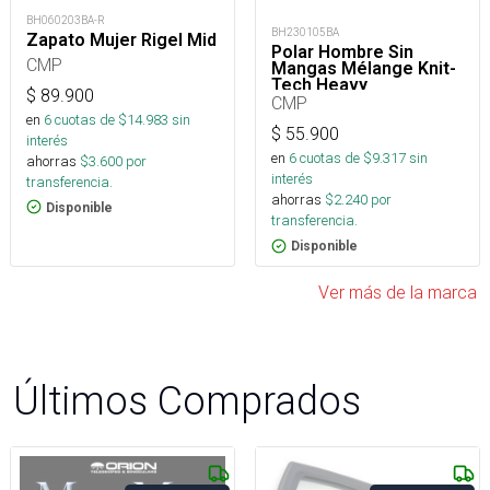
BH060203BA-R
BH230105BA
Zapato Mujer Rigel Mid
Polar Hombre Sin
CMP
Mangas Mélange Knit-
Tech Heavy
$
89.900
CMP
en
6
cuotas de $
14.983
sin
$
55.900
interés
en
6
cuotas de $
9.317
sin
ahorras
$
3.600
por
interés
transferencia.
ahorras
$
2.240
por
Disponible
transferencia.
Disponible
Ver más de la marca
Últimos Comprados