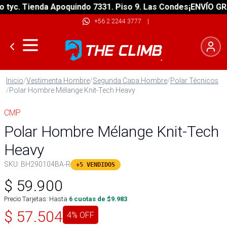
c. Tienda Apoquindo 7331. Piso 9. Las Condes
¡ENVÍO GRATIS
+56 2 2244 3777
|
Inicio
/
Vestimenta Hombre
/
Segunda Capa Hombre
/
Polar Técnicos
/
Polar Hombre Mélange Knit-Tech Heavy
CMP
Polar Hombre Mélange Knit-Tech
Heavy
SKU:
BH290104BA-R
+5 VENDIDOS
$
59.900
Precio Tarjetas: Hasta
6
cuotas de $
9.983
$
57.504
4
% OFF