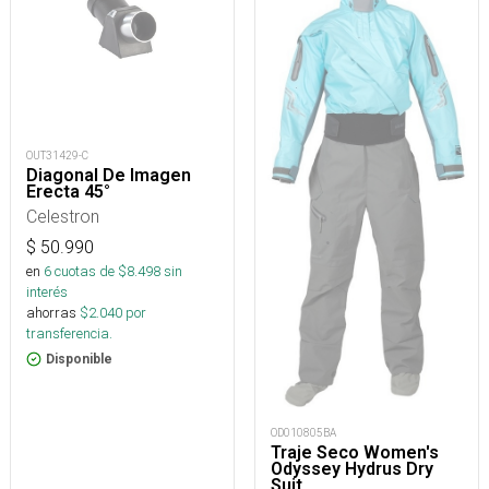
OUT31429-C
Diagonal De Imagen
Erecta 45°
Celestron
$
50.990
en
6
cuotas de $
8.498
sin
interés
ahorras
$
2.040
por
transferencia.
Disponible
OD010805BA
Traje Seco Women's
Odyssey Hydrus Dry
Suit