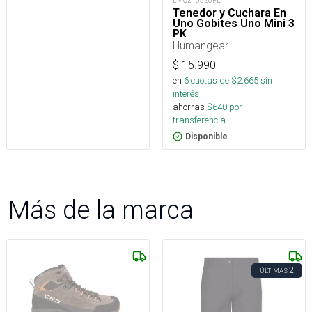
LMO210526FE
Tenedor y Cuchara En
Uno Gobites Uno Mini 3
PK
Humangear
$
15.990
en
6
cuotas de $
2.665
sin
interés
ahorras
$
640
por
transferencia.
Disponible
Más de la marca
2
ÚLTIMAS