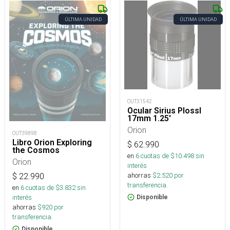
ÚLTIMA UNIDAD
ÚLTIMA UNIDAD
OUT31542
Ocular Sirius Plossl
17mm 1.25'
Orion
OUT39898
Libro Orion Exploring
$
62.990
the Cosmos
en
6
cuotas de $
10.498
sin
Orion
interés
ahorras
$
2.520
por
$
22.990
transferencia.
en
6
cuotas de $
3.832
sin
interés
Disponible
ahorras
$
920
por
transferencia.
Disponible