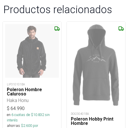
Productos relacionados
LIP310101BA
Poleron Hombre
Caluroso
Haka Honu
$
64.990
DOI230401BA
en
6
cuotas de $
10.832
sin
Poleron Hobby Print
interés
Hombre
ahorras
$
2.600
por