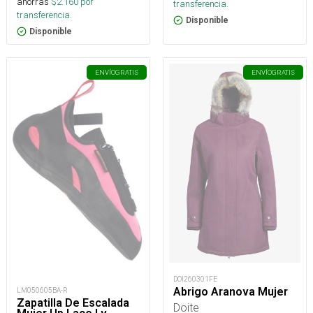
ahorras
$
2.160
por
transferencia.
transferencia.
Disponible
Disponible
ENVÍO
GRATIS
ENVÍO
GRATIS
DOI260301FE
Abrigo Aranova Mujer
LM050605BA-R
Zapatilla De Escalada
Doite