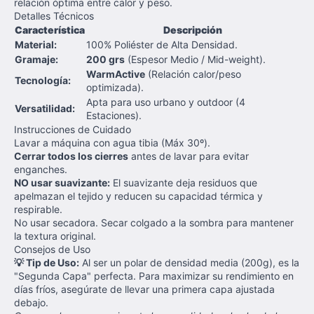
relación óptima entre calor y peso.
Detalles Técnicos
Característica
Descripción
Material:
100% Poliéster de Alta Densidad.
Gramaje:
200 grs
(Espesor Medio / Mid-weight).
WarmActive
(Relación calor/peso
Tecnología:
optimizada).
Apta para uso urbano y outdoor (4
Versatilidad:
Estaciones).
Instrucciones de Cuidado
Lavar a máquina con agua tibia (Máx 30º).
Cerrar todos los cierres
antes de lavar para evitar
enganches.
NO usar suavizante:
El suavizante deja residuos que
apelmazan el tejido y reducen su capacidad térmica y
respirable.
No usar secadora. Secar colgado a la sombra para mantener
la textura original.
Consejos de Uso
💡 Tip de Uso:
Al ser un polar de densidad media (200g), es la
"Segunda Capa" perfecta. Para maximizar su rendimiento en
días fríos, asegúrate de llevar una primera capa ajustada
debajo.