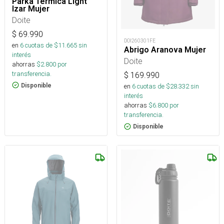
Parka Térmica Light
Izar Mujer
Doite
$
69.990
DOI260301FE
en
6
cuotas de $
11.665
sin
Abrigo Aranova Mujer
interés
Doite
ahorras
$
2.800
por
transferencia.
$
169.990
Disponible
en
6
cuotas de $
28.332
sin
interés
ahorras
$
6.800
por
transferencia.
Disponible