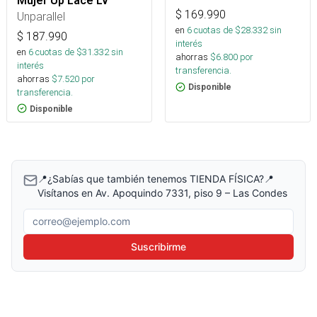
Mujer Up Lace Lv
$
169.990
Unparallel
en
6
cuotas de $
28.332
sin
$
187.990
interés
en
6
cuotas de $
31.332
sin
ahorras
$
6.800
por
interés
transferencia.
ahorras
$
7.520
por
Disponible
transferencia.
Disponible
📍¿Sabías que también tenemos TIENDA FÍSICA?📍
Visítanos en Av. Apoquindo 7331, piso 9 – Las Condes
Correo electrónico
Suscribirme