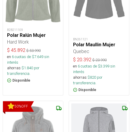
B2B211109
Polar Ralún Mujer
BN261121
Hard Work
Polar Maullin Mujer
$
45.892
$
53.990
Quebec
en
6
cuotas de $
7.649
sin
$
20.392
$
23.990
interés
en
6
cuotas de $
3.399
sin
ahorras
$
1.840
por
interés
transferencia.
ahorras
$
820
por
Disponible
transferencia.
Disponible
50
%
OFF