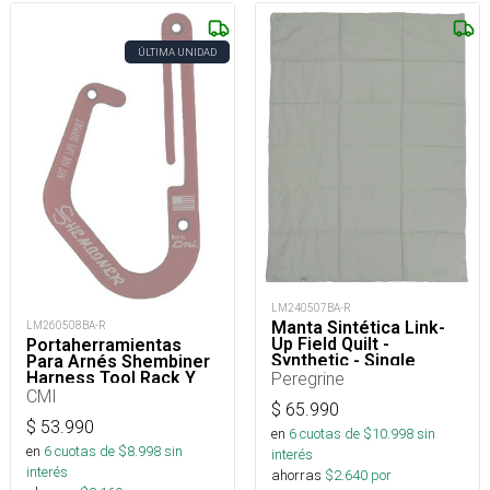
ÚLTIMA UNIDAD
LM240507BA-R
Manta Sintética Link-
LM260508BA-R
Up Field Quilt -
Portaherramientas
Synthetic - Single
Para Arnés Shembiner
Harness Tool Rack Y
Peregrine
Arborismo
CMI
$
65.990
$
53.990
en
6
cuotas de $
10.998
sin
en
6
cuotas de $
8.998
sin
interés
interés
ahorras
$
2.640
por