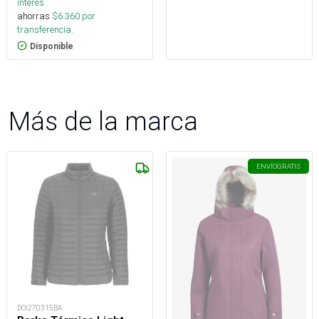
interés
ahorras
$
6.360
por
transferencia.
Disponible
Más de la marca
ENVÍO
GRATIS
DOI270315BA