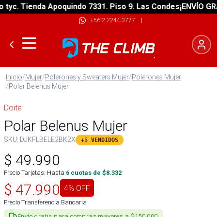
c. Tienda Apoquindo 7331. Piso 9. Las Condes
¡ENVÍO GRATIS
+56 2 2244 3777
|
Inicio
/
Mujer
/
Polerones y Sweaters Mujer
/
Polerones Mujer
/
Polar Belenus Mujer
Doite
Polar Belenus Mujer
SKU:
DJKFLBELE2BK2X
+5 VENDIDOS
$
49.990
Precio Tarjetas: Hasta
6
cuotas de $
8.332
$
47.990
4
% OFF
Precio Transferencia Bancaria
Envío gratis para compras mayores a $150.000