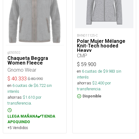
BHN011125-C
Polar Mujer Mélange
Knit-Tech hooded
Heavy
g050502
CMP
Chaqueta Beggra
Women Fleece
$
59.900
Gnomo Wear
en
6
cuotas de $
9.983
sin
interés
$
40.333
$
80.990
ahorras
$
2.400
por
en
6
cuotas de $
6.722
sin
transferencia.
interés
Disponible
ahorras
$
1.610
por
transferencia.
LLEGA MAÑANA✔️TIENDA
APOQUINDO
+5 Vendidos