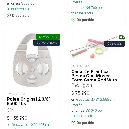
interés
ahorras
$
600
por
ahorras
$
4.760
por
transferencia.
transferencia.
Disponible
Disponible
ENVÍO
GRATIS
ÚLTIMA UNIDAD
2
ÚLTIMAS
LM100707BA
Caña De Práctica
Pesca Con Mosca
Form Game Rod With
Line, Lava
Redington
$
75.990
LM130512BA
Polea Original 2 3/8"
en
6
cuotas de $
12.665
sin
8500 Lbs.
interés
CMI
ahorras
$
3.040
por
transferencia.
$
158.990
Disponible
en
6
cuotas de $
26.498
sin