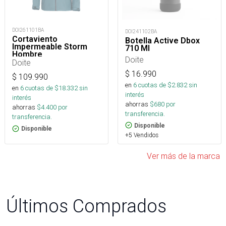
DOI261101BA
DOI241102BA
Cortaviento
Botella Active Dbox
Impermeable Storm
710 Ml
Hombre
Doite
Doite
$
16.990
$
109.990
en
6
cuotas de $
2.832
sin
en
6
cuotas de $
18.332
sin
interés
interés
ahorras
$
680
por
ahorras
$
4.400
por
transferencia.
transferencia.
Disponible
Disponible
+5 Vendidos
Ver más de la marca
Últimos Comprados