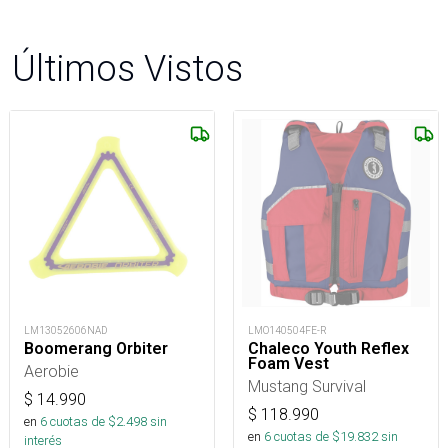
Últimos Vistos
LM13052606NAD
LMO140504FE-R
Boomerang Orbiter
Chaleco Youth Reflex
Foam Vest
Aerobie
Mustang Survival
$
14.990
$
118.990
en
6
cuotas de $
2.498
sin
en
6
cuotas de $
19.832
sin
interés