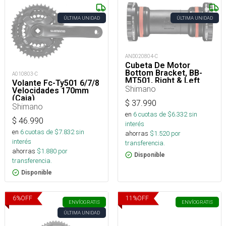
ÚLTIMA UNIDAD
ÚLTIMA UNIDAD
AND020804-C
Cubeta De Motor
Bottom Bracket, BB-
A010803-C
MT501, Right & Left
Volante Fc-Ty501 6/7/8
Adapter (BSA)
Shimano
Velocidades 170mm
(Caja)
$
37.990
Shimano
en
6
cuotas de $
6.332
sin
$
46.990
interés
en
6
cuotas de $
7.832
sin
ahorras
$
1.520
por
interés
transferencia.
ahorras
$
1.880
por
Disponible
transferencia.
Disponible
6
%
OFF
11
%
OFF
ENVÍO
GRATIS
ENVÍO
GRATIS
ÚLTIMA UNIDAD