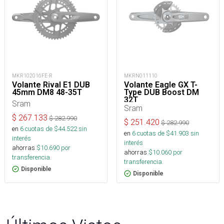
MKR102016FE-R
MKRN011110
Volante Rival E1 DUB
Volante Eagle GX T-
45mm DM8 48-35T
Type DUB Boost DM
32T
Sram
Sram
$
267.133
$
282.990
$
251.420
$
282.990
en
6
cuotas de $
44.522
sin
en
6
cuotas de $
41.903
sin
interés
interés
ahorras
$
10.690
por
ahorras
$
10.060
por
transferencia.
transferencia.
Disponible
Disponible