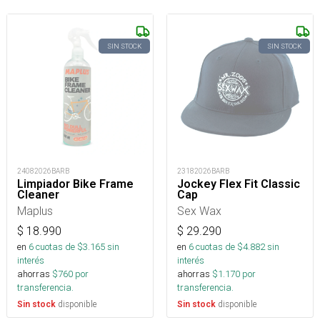
SIN STOCK
SIN STOCK
24082026BARB
23182026BARB
Limpiador Bike Frame
Jockey Flex Fit Classic
Cleaner
Cap
Maplus
Sex Wax
$
18.990
$
29.290
en
6
cuotas de $
3.165
sin
en
6
cuotas de $
4.882
sin
interés
interés
ahorras
$
760
por
ahorras
$
1.170
por
transferencia.
transferencia.
disponible
disponible
Sin stock
Sin stock