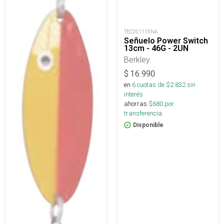
TEC261115NA
Señuelo Power Switch
13cm - 46G - 2UN
Berkley
$
16.990
en
6
cuotas de $
2.832
sin
interés
ahorras
$
680
por
transferencia.
Disponible