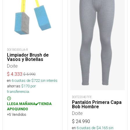
DOI180300JA-R
Limpiador Brush de
Vasos y Botellas
Doite
$
4.333
$
5.990
en
6
cuotas de $
722
sin interés
ahorras
$
170
por
transferencia.
DOIT220407FE
Pantalón Primera Capa
LLEGA MAÑANA✔️TIENDA
Bob Hombre
APOQUINDO
Doite
+5 Vendidos
$
24.990
en
6
cuotas de $
4.165
sin