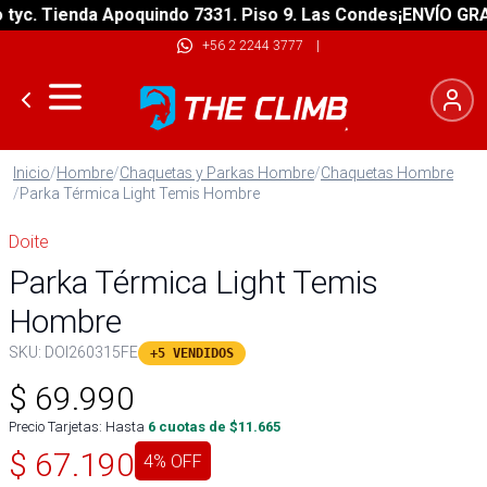
. Tienda Apoquindo 7331. Piso 9. Las Condes
¡ENVÍO GRATIS!
+56 2 2244 3777
|
Inicio
/
Hombre
/
Chaquetas y Parkas Hombre
/
Chaquetas Hombre
/
Parka Térmica Light Temis Hombre
Doite
Parka Térmica Light Temis
Hombre
SKU:
DOI260315FE
+5 VENDIDOS
$
69.990
Precio Tarjetas: Hasta
6
cuotas de $
11.665
$
67.190
4
% OFF