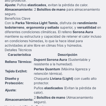
alto protector.
Ajuste:
Puños
elasticados
, evitan la pérdida de calor.
Almacenamiento:
2
Bolsillos de mano
para almacenamiento
seguro.
Beneficios Clave
Con la
Parka Térmica Light Temis
, disfruta de
rendimiento
todoterreno
,
ergonomía y sellado
superior, y
versatilidad
en
diferentes condiciones climáticas. El relleno
Sorona Aura
mantiene su estructura y capacidad de retener el calor incluso
en condiciones húmedas, lo que la hace ideal para
actividades al aire libre en climas fríos y húmedos.
Detalles Técnicos
Característica
Descripción
Dupont Sorona Aura
(Sustentable y
Relleno Térmico:
resistente a la humedad).
Pertex Quantum
(Máxima ligereza y
Tejido Ext/Int:
retención térmica).
Diseño y
Chaqueta
Liviana (Light)
con cuello alto
Protección:
protector.
Puños
elasticados
(Evitan la pérdida de
Ajuste:
calor).
2
Bolsillos de mano
(Almacenamiento
Almacenamiento:
seguro).