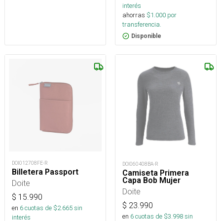
interés
ahorras
$
1.000
por
transferencia.
Disponible
DOI012708FE-R
DOI060408BA-R
Billetera Passport
Camiseta Primera
Capa Bob Mujer
Doite
Doite
$
15.990
$
23.990
en
6
cuotas de $
2.665
sin
en
6
cuotas de $
3.998
sin
interés