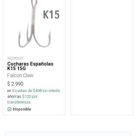
TEC080637
Cucharas Españolas
K15 15G
Falcon Claw
$
2.990
en
6
cuotas de $
498
sin interés
ahorras
$
120
por
transferencia.
Disponible