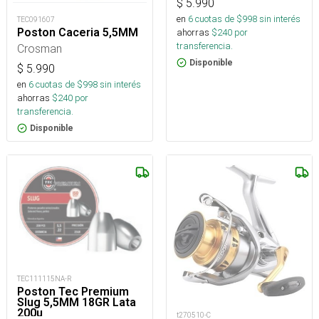
$
5.990
en
6
cuotas de $
998
sin interés
TEC091607
Poston Caceria 5,5MM
ahorras
$
240
por
transferencia.
Crosman
Disponible
$
5.990
en
6
cuotas de $
998
sin interés
ahorras
$
240
por
transferencia.
Disponible
TEC111115NA-R
Poston Tec Premium
Slug 5,5MM 18GR Lata
200u
t270510-C