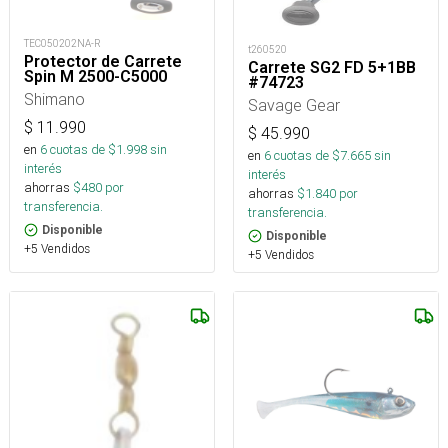
TEC050202NA-R
t260520
Protector de Carrete
Carrete SG2 FD 5+1BB
Spin M 2500-C5000
#74723
Shimano
Savage Gear
$
11.990
$
45.990
en
6
cuotas de $
1.998
sin
en
6
cuotas de $
7.665
sin
interés
interés
ahorras
$
480
por
ahorras
$
1.840
por
transferencia.
transferencia.
Disponible
Disponible
+5 Vendidos
+5 Vendidos