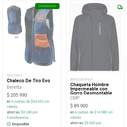
ENVÍO
GRATIS
TEC070601
BEH022304FE-R
Chaleco De Tiro Evo
Chaqueta Hombre
Beretta
Impermeable con
Gorro Desmontable
$
205.990
CMP
en
6
cuotas de $
34.332
sin
$
89.900
interés
ahorras
$
8.240
por
en
6
cuotas de $
14.983
sin
transferencia.
interés
ahorras
$
3.600
por
Disponible