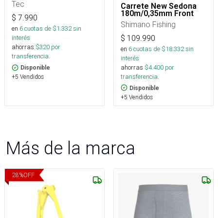
Tec
Carrete New Sedona
180m/0,35mm Front
$
7.990
Shimano Fishing
en
6
cuotas de $
1.332
sin
$
109.990
interés
ahorras
$
320
por
en
6
cuotas de $
18.332
sin
transferencia.
interés
ahorras
$
4.400
por
Disponible
transferencia.
+5 Vendidos
Disponible
+5 Vendidos
Más de la marca
28
%
OFF