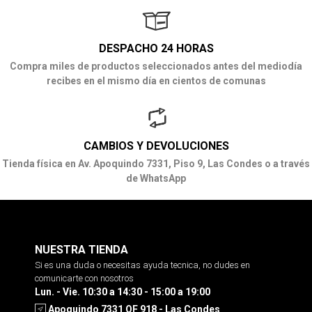
DESPACHO 24 HORAS
Compra miles de productos seleccionados antes del mediodía
recibes en el mismo día en cientos de comunas
CAMBIOS Y DEVOLUCIONES
Tienda física en Av. Apoquindo 7331, Piso 9, Las Condes o a través
de WhatsApp
NUESTRA TIENDA
Si es una duda o necesitas ayuda tecnica, no dudes en
comunicarte con nosotros
Lun. - Vie. 10:30 a 14:30 - 15:00 a 19:00
Apoquindo 7331 OF 918 - Las Condes