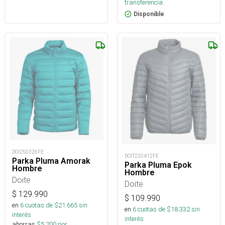
transferencia.
Disponible
DOI250326FE
DOIT220412FE
Parka Pluma Amorak
Parka Pluma Epok
Hombre
Hombre
Doite
Doite
$
129.990
$
109.990
en
6
cuotas de $
21.665
sin
en
6
cuotas de $
18.332
sin
interés
interés
ahorras
$
5.200
por