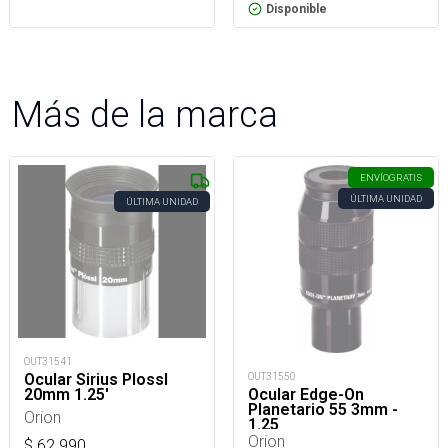
Disponible
Más de la marca
ENVÍO
GRATIS
ÚLTIMA UNIDAD
ÚLTIMA UNIDAD
OUT31541
Ocular Sirius Plossl
OUT31550
20mm 1.25'
Ocular Edge-On
Planetario 55 3mm -
Orion
1.25
Orion
$
62.990