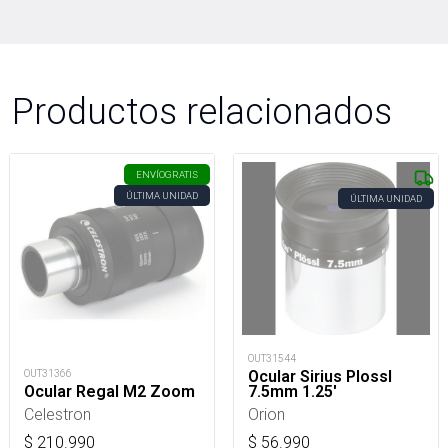
Productos relacionados
ENVÍO
GRATIS
ÚLTIMA UNIDAD
ÚLTIMA UNIDAD
OUT31544
Ocular Sirius Plossl
OUT31366
7.5mm 1.25'
Ocular Regal M2 Zoom
Orion
Celestron
$
56.990
$
210.990