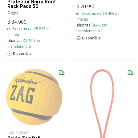
Protector Barra Roof
Rack Pads 50
$
20.990
Palm
en
6
cuotas de $
3.498
sin
interés
$
34.900
ahorras
$
840
por
en
6
cuotas de $
5.817
sin
transferencia.
interés
Disponible
ahorras
$
1.400
por
transferencia.
Disponible
LMO190503FE