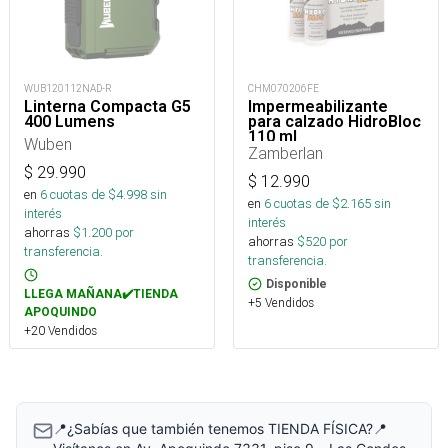
WUB120112NAD-R
CHM070206FE
Linterna Compacta G5
Impermeabilizante
400 Lumens
para calzado HidroBloc
110 ml
Wuben
Zamberlan
$
29.990
$
12.990
en
6
cuotas de $
4.998
sin
en
6
cuotas de $
2.165
sin
interés
interés
ahorras
$
1.200
por
ahorras
$
520
por
transferencia.
transferencia.
Disponible
LLEGA MAÑANA✔️TIENDA
+5 Vendidos
APOQUINDO
+20 Vendidos
📍¿Sabías que también tenemos TIENDA FÍSICA?📍