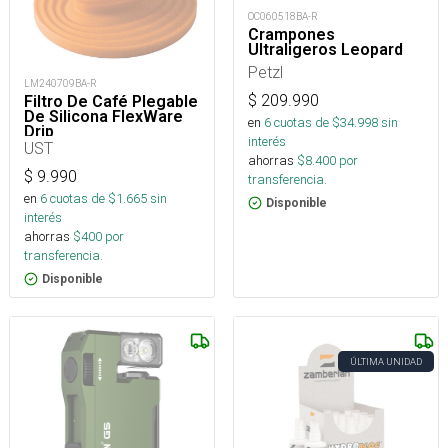
OC060518BA-R
Crampones
Ultraligeros Leopard
Petzl
LM240709BA-R
$
209.990
Filtro De Café Plegable
De Silicona FlexWare
en
6
cuotas de $
34.998
sin
Drip
interés
UST
ahorras
$
8.400
por
$
9.990
transferencia.
en
6
cuotas de $
1.665
sin
Disponible
interés
ahorras
$
400
por
transferencia.
Disponible
ÚLTIMA UNIDAD