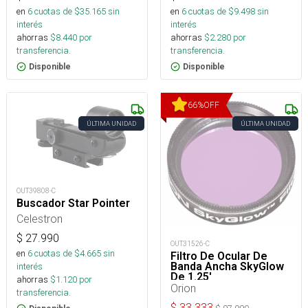
en
6
cuotas de $
9.498
sin
en
6
cuotas de $
35.165
sin
interés
interés
ahorras
$
2.280
por
ahorras
$
8.440
por
transferencia.
transferencia.
Disponible
Disponible
66
%
OFF
ÚLTIMA UNIDAD
ÚLTIMA UNIDAD
OUT39808-C
Buscador Star Pointer
Celestron
$
27.990
OUT31526-C
en
6
cuotas de $
4.665
sin
Filtro De Ocular De
Banda Ancha SkyGlow
interés
De 1.25'
ahorras
$
1.120
por
Orion
transferencia.
$
33.333