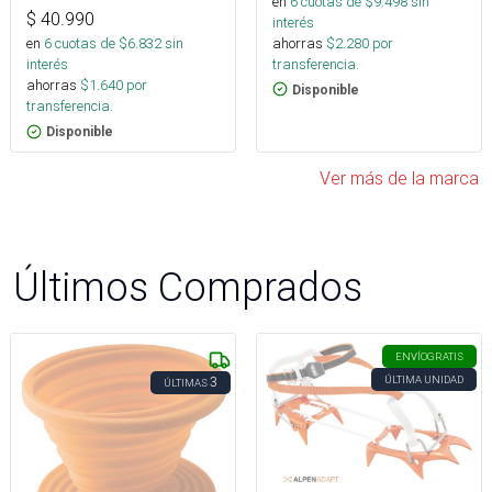
en
6
cuotas de $
9.498
sin
$
40.990
interés
ahorras
$
2.280
por
en
6
cuotas de $
6.832
sin
transferencia.
interés
ahorras
$
1.640
por
Disponible
transferencia.
Disponible
Ver más de la marca
Últimos Comprados
ENVÍO
GRATIS
ÚLTIMA UNIDAD
3
ÚLTIMAS