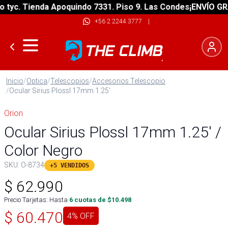
c. Tienda Apoquindo 7331. Piso 9. Las Condes
¡ENVÍO GRATIS
+56 2 2244 3777
|
Inicio
/
Optica
/
Telescopios
/
Accesorios Telescopio
/
Ocular Sirius Plossl 17mm 1.25'
Orion
Ocular Sirius Plossl 17mm 1.25' /
Color Negro
SKU:
O-8734
+5 VENDIDOS
$
62.990
Precio Tarjetas: Hasta
6
cuotas de $
10.498
$
60.470
4
% OFF