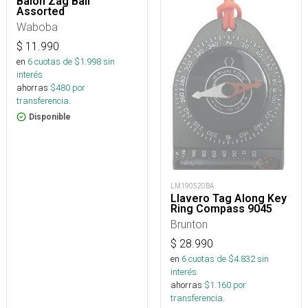
Balón Zag Ball
Assorted
Waboba
$
11.990
en
6
cuotas de $
1.998
sin
interés
ahorras
$
480
por
transferencia.
Disponible
LM190520BA
Llavero Tag Along Key
Ring Compass 9045
Brunton
$
28.990
en
6
cuotas de $
4.832
sin
interés
ahorras
$
1.160
por
transferencia.