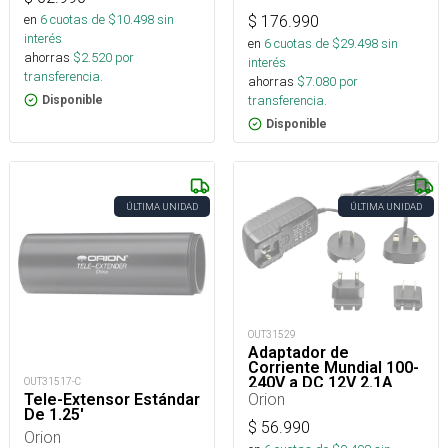
en
6
cuotas de $
10.498
sin
$
176.990
interés
en
6
cuotas de $
29.498
sin
ahorras
$
2.520
por
interés
transferencia.
ahorras
$
7.080
por
transferencia.
Disponible
Disponible
ÚLTIMA UNIDAD
ÚLTIMA UNIDAD
OUT31529
Adaptador de
Corriente Mundial 100-
240V a DC 12V 2.1A
OUT31517-C
Orion
Tele-Extensor Estándar
De 1.25'
$
56.990
Orion