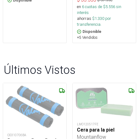
$
97.990
Disponible
en
6
cuotas de $
5.556
sin
interés
ahorras
$
1.330
por
transferencia.
Disponible
+5 Vendidos
Últimos Vistos
LMO120517FE
Cera para la piel
OD310706BA
Mountainflow