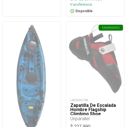
transferencia.
Disponible
ENVÍO
GRATIS
LM050607BA
Zapatilla De Escalada
Hombre Flagship
Climbing Shoe
Unparallel
$
227.990