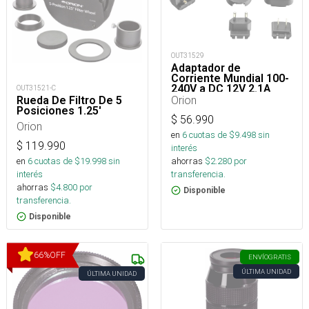
OUT31529
Adaptador de
Corriente Mundial 100-
240V a DC 12V 2.1A
OUT31521-C
Orion
Rueda De Filtro De 5
Posiciones 1.25'
$
56.990
Orion
en
6
cuotas de $
9.498
sin
$
119.990
interés
ahorras
$
2.280
por
en
6
cuotas de $
19.998
sin
transferencia.
interés
ahorras
$
4.800
por
Disponible
transferencia.
Disponible
66
%
OFF
ENVÍO
GRATIS
ÚLTIMA UNIDAD
ÚLTIMA UNIDAD