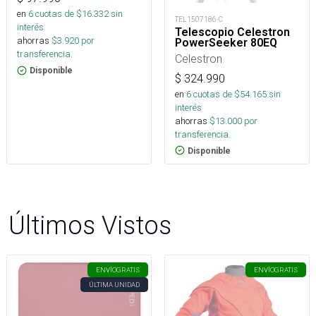
en
6
cuotas de $
16.332
sin
TEL1507186-C
interés
Telescopio Celestron
ahorras
$
3.920
por
PowerSeeker 80EQ
transferencia.
Celestron
Disponible
$
324.990
en
6
cuotas de $
54.165
sin
interés
ahorras
$
13.000
por
transferencia.
Disponible
Últimos Vistos
ENVÍO
GRATIS
ENVÍO
GRATIS
ÚLTIMA UNIDAD