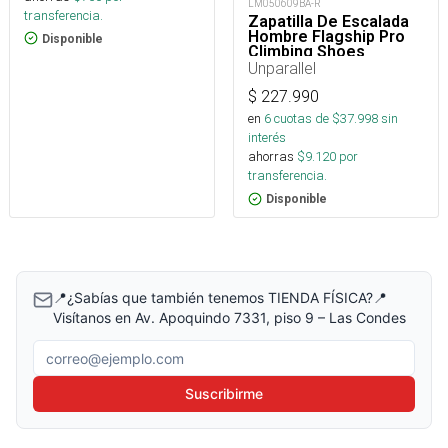
LM050609BA-R
transferencia.
Zapatilla De Escalada
Hombre Flagship Pro
Disponible
Climbing Shoes
Unparallel
$
227.990
en
6
cuotas de $
37.998
sin
interés
ahorras
$
9.120
por
transferencia.
Disponible
📍¿Sabías que también tenemos TIENDA FÍSICA?📍
Visítanos en Av. Apoquindo 7331, piso 9 – Las Condes
Correo electrónico
Suscribirme