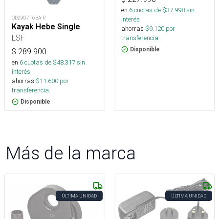
en
6
cuotas de $
37.998
sin
OD290716BA-R
interés
Kayak Hebe Single
ahorras
$
9.120
por
LSF
transferencia.
Disponible
$
289.900
en
6
cuotas de $
48.317
sin
interés
ahorras
$
11.600
por
transferencia.
Disponible
Más de la marca
ÚLTIMA UNIDAD
ÚLTIMA UNIDAD