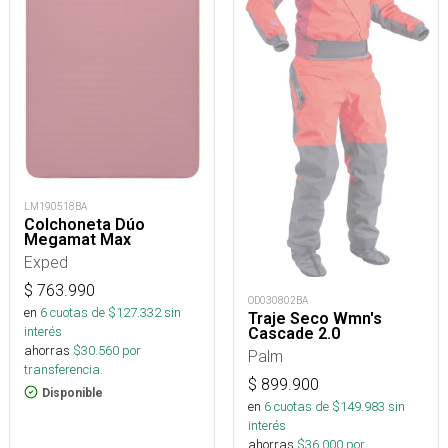
LM190518BA
Colchoneta Dúo
Megamat Max
Exped
$
763.990
OD030802BA
en
6
cuotas de $
127.332
sin
Traje Seco Wmn's
interés
Cascade 2.0
ahorras
$
30.560
por
Palm
transferencia.
$
899.900
Disponible
en
6
cuotas de $
149.983
sin
interés
ahorras
$
36.000
por