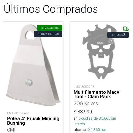
Últimos Comprados
ENVÍO
GRATIS
ÚLTIMA UNIDAD
3
ÚLTIMAS
LMO180502FE
Multifilamento Macv
Tool - Clam Pack
SOG Knives
$
33.990
LM150502BA-R
Polea 4" Prusik Minding
en
6
cuotas de $
5.665
sin
Bushing
interés
CMI
ahorras
$
1.360
por