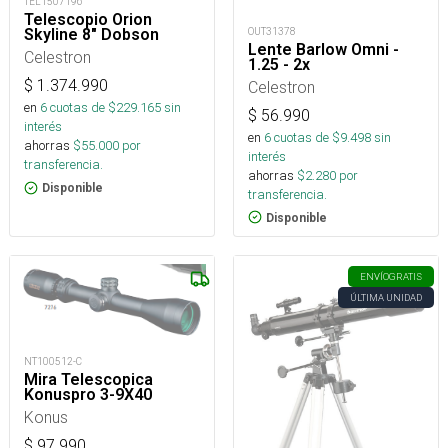
TEL1507196
Telescopio Orion
OUT31378
Skyline 8″ Dobson
Lente Barlow Omni -
Celestron
1.25 - 2x
$
1.374.990
Celestron
en
6
cuotas de $
229.165
sin
$
56.990
interés
en
6
cuotas de $
9.498
sin
ahorras
$
55.000
por
interés
transferencia.
ahorras
$
2.280
por
Disponible
transferencia.
Disponible
ENVÍO
GRATIS
ÚLTIMA UNIDAD
NT100512-C
Mira Telescopica
Konuspro 3-9X40
Konus
$
97.990