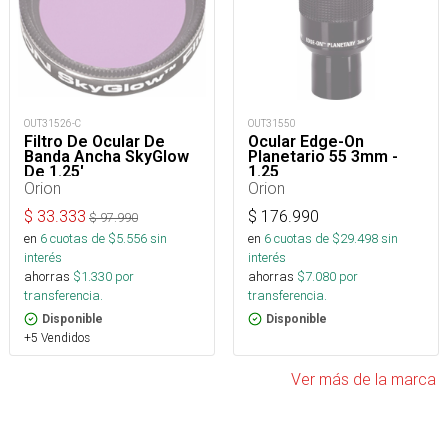
OUT31526-C
OUT31550
Filtro De Ocular De
Ocular Edge-On
Banda Ancha SkyGlow
Planetario 55 3mm -
De 1.25'
1.25
Orion
Orion
$
33.333
$
176.990
$
97.990
en
6
cuotas de $
5.556
sin
en
6
cuotas de $
29.498
sin
interés
interés
ahorras
$
1.330
por
ahorras
$
7.080
por
transferencia.
transferencia.
Disponible
Disponible
+5 Vendidos
Ver más de la marca