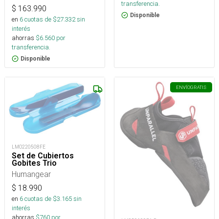
transferencia.
$
163.990
Disponible
en
6
cuotas de $
27.332
sin
interés
ahorras
$
6.560
por
transferencia.
Disponible
ENVÍO
GRATIS
LMO220508FE
Set de Cubiertos
Gobites Trio
Humangear
$
18.990
en
6
cuotas de $
3.165
sin
interés
ahorras
$
760
por