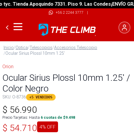
c. Tienda Apoquindo 7331. Piso 9. Las Condes
¡ENVÍO GRATIS
+56 2 2244 3777
|
Inicio
/
Optica
/
Telescopios
/
Accesorios Telescopio
/
Ocular Sirius Plossl 10mm 1.25'
Orion
Ocular Sirius Plossl 10mm 1.25' /
Color Negro
SKU:
O-8736
+5 VENDIDOS
$
56.990
Precio Tarjetas: Hasta
6
cuotas de $
9.498
$
54.710
4
% OFF