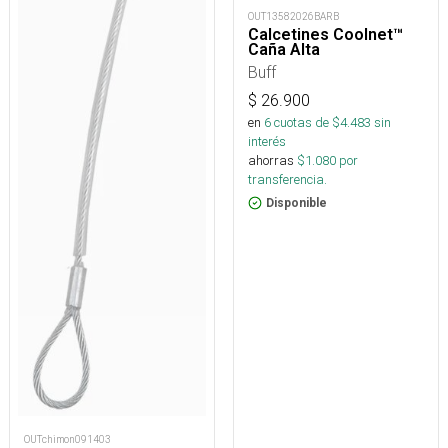
OUT13582026BARB
Calcetines Coolnet™
Caña Alta
Buff
$
26.900
en
6
cuotas de $
4.483
sin
interés
ahorras
$
1.080
por
transferencia.
Disponible
OUTchimon091403