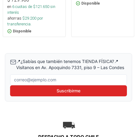
Disponible
en
6
cuotas de $
121.650
sin
interés
ahorras
$
29.200
por
transferencia.
Disponible
📍¿Sabías que también tenemos TIENDA FÍSICA?📍
Visítanos en Av. Apoquindo 7331, piso 9 – Las Condes
Correo electrónico
Suscribirme