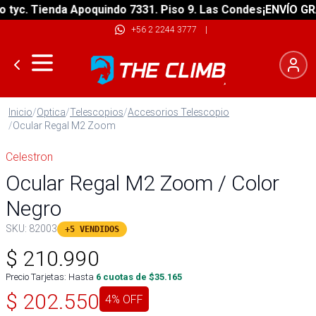
c. Tienda Apoquindo 7331. Piso 9. Las Condes
¡ENVÍO GRATIS
+56 2 2244 3777
|
Inicio
/
Optica
/
Telescopios
/
Accesorios Telescopio
/
Ocular Regal M2 Zoom
Celestron
Ocular Regal M2 Zoom / Color
Negro
SKU:
82003
+5 VENDIDOS
$
210.990
Precio Tarjetas: Hasta
6
cuotas de $
35.165
$
202.550
4
% OFF