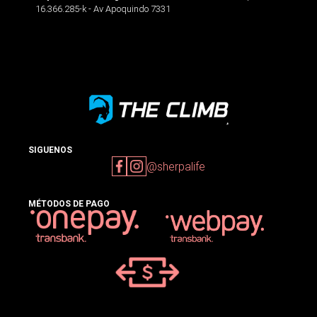
16.366.285-k - Av Apoquindo 7331
SIGUENOS
@sherpalife
MÉTODOS DE PAGO