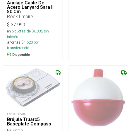
Anclaje Cable De
Acero Lanyard Sara II
80 Cm
Rock Empire
$
37.990
en
6
cuotas de $
6.332
sin
interés
ahorras
$
1.520
por
transferencia.
Disponible
LM200505BA
Brújula Truarc5
Baseplate Compass
Brunton