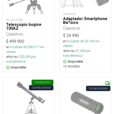
OUT34539
Adaptador Smartphone
TEL160102BA
Ba?sico
Telescopio Inspire
Celestron
100AZ
Celestron
$
24.990
en
6
cuotas de $
4.165
sin
$
499.900
interés
en
6
cuotas de $
83.317
sin
ahorras
$
1.000
por
interés
transferencia.
ahorras
$
20.000
por
transferencia.
Disponible
+5 Vendidos
Disponible
ENVÍO
GRATIS
ÚLTIMA UNIDAD
ÚLTIMA UNIDAD