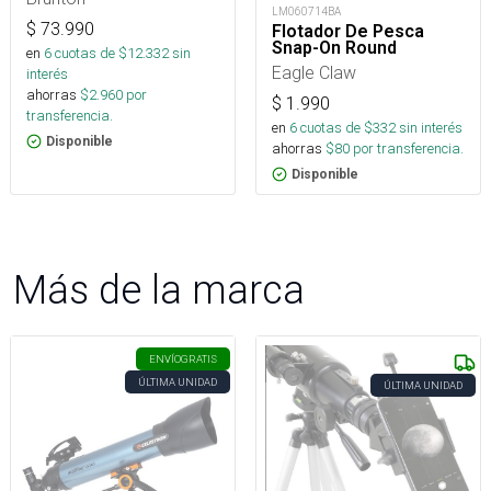
LM060714BA
$
73.990
Flotador De Pesca
Snap-On Round
en
6
cuotas de $
12.332
sin
Eagle Claw
interés
ahorras
$
2.960
por
$
1.990
transferencia.
en
6
cuotas de $
332
sin interés
Disponible
ahorras
$
80
por transferencia.
Disponible
Más de la marca
ENVÍO
GRATIS
ÚLTIMA UNIDAD
ÚLTIMA UNIDAD