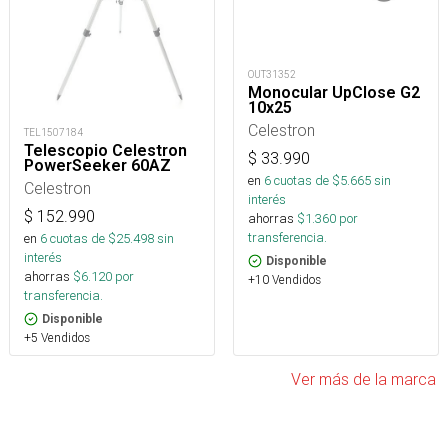
OUT31352
Monocular UpClose G2
10x25
Celestron
TEL1507184
Telescopio Celestron
$
33.990
PowerSeeker 60AZ
en
6
cuotas de $
5.665
sin
Celestron
interés
$
152.990
ahorras
$
1.360
por
transferencia.
en
6
cuotas de $
25.498
sin
interés
Disponible
ahorras
$
6.120
por
+10 Vendidos
transferencia.
Disponible
+5 Vendidos
Ver más de la marca