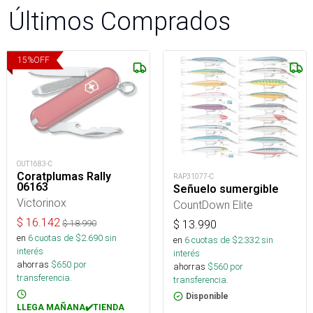
Últimos Comprados
15
%
OFF
OUT1683-C
Coratplumas Rally
RAP31077-C
06163
Señuelo sumergible
Victorinox
CountDown Elite
$
16.142
$
18.990
$
13.990
en
6
cuotas de $
2.690
sin
en
6
cuotas de $
2.332
sin
interés
interés
ahorras
$
650
por
ahorras
$
560
por
transferencia.
transferencia.
Disponible
LLEGA MAÑANA✔️TIENDA