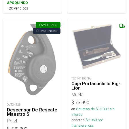
APOQUINDO
+20 Vendidos
ENVÍO
GRATIS
ÚLTIMA UNIDAD
TEC141108NA
Caja Portacuchillo Big-
Lion
Muela
$
73.990
OUT34328
en
6
cuotas de $
12.332
sin
Descensor De Rescate
Maestro S
interés
ahorras
$
2.960
por
Petzl
transferencia.
$
729.900