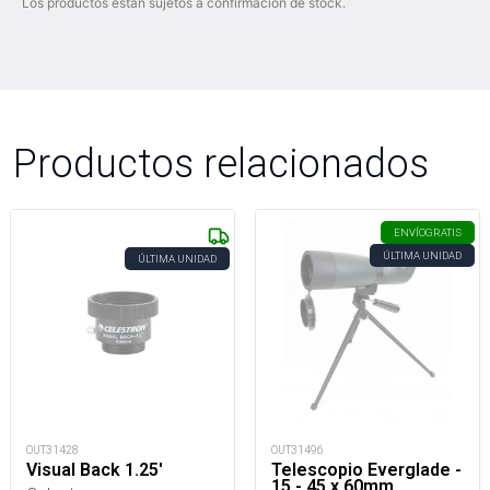
Los productos están sujetos a confirmación de stock.
Productos relacionados
ENVÍO
GRATIS
ÚLTIMA UNIDAD
ÚLTIMA UNIDAD
OUT31428
OUT31496
Visual Back 1.25'
Telescopio Everglade -
15 - 45 x 60mm