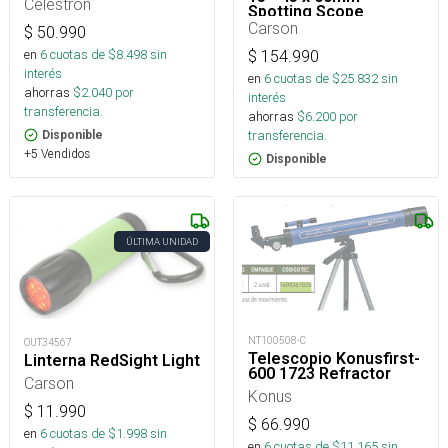
Celestron
Spotting Scope
Carson
$
50.990
en
6
cuotas de $
8.498
sin
$
154.990
interés
en
6
cuotas de $
25.832
sin
ahorras
$
2.040
por
interés
transferencia.
ahorras
$
6.200
por
transferencia.
Disponible
+5 Vendidos
Disponible
ÚLTIMA UNIDAD
NT100508-C
OUT34567
Telescopio Konusfirst-
Linterna RedSight Light
600 1723 Refractor
Carson
Konus
$
11.990
$
66.990
en
6
cuotas de $
1.998
sin
en
6
cuotas de $
11.165
sin