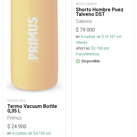
BEH012308FE
Shorts Hombre Puez
Talveno DST
Salewa
$
79.000
en
6
cuotas de $
13.167
sin
interés
ahorras
$
3.160
por
transferencia.
Disponible
OUTv091202
Termo Vacuum Bottle
0,35 L
Primus
$
24.900
en
6
cuotas de $
4.150
sin