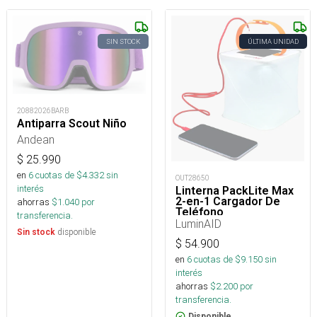
SIN STOCK
ÚLTIMA UNIDAD
20882026BARB
Antiparra Scout Niño
Andean
$
25.990
en
6
cuotas de $
4.332
sin
OUT28650
interés
Linterna PackLite Max
2-en-1 Cargador De
ahorras
$
1.040
por
Teléfono
transferencia.
LuminAID
disponible
Sin stock
$
54.900
en
6
cuotas de $
9.150
sin
interés
ahorras
$
2.200
por
transferencia.
Disponible