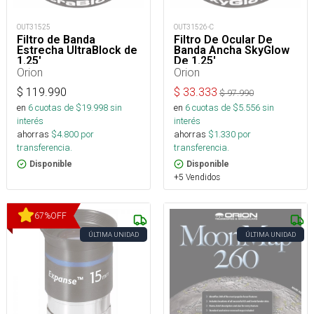
OUT31525
OUT31526-C
Filtro de Banda
Filtro De Ocular De
Estrecha UltraBlock de
Banda Ancha SkyGlow
1.25'
De 1.25'
Orion
Orion
$
119.990
$
33.333
$
97.990
en
6
cuotas de $
19.998
sin
en
6
cuotas de $
5.556
sin
interés
interés
ahorras
$
4.800
por
ahorras
$
1.330
por
transferencia.
transferencia.
Disponible
Disponible
+5 Vendidos
67
%
OFF
ÚLTIMA UNIDAD
ÚLTIMA UNIDAD