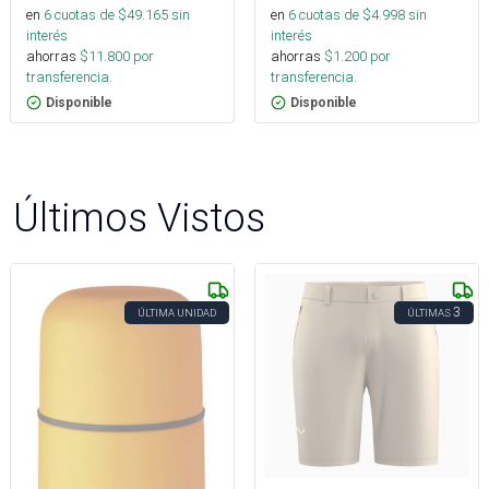
en
6
cuotas de $
49.165
sin
en
6
cuotas de $
4.998
sin
interés
interés
ahorras
$
11.800
por
ahorras
$
1.200
por
transferencia.
transferencia.
Disponible
Disponible
Últimos Vistos
3
ÚLTIMA UNIDAD
ÚLTIMAS