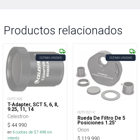
Productos relacionados
ÚLTIMA UNIDAD
ÚLTIMA UNIDAD
OUT31426
T-Adapter, SCT 5, 6, 8,
9.25, 11, 14
OUT31521-C
Celestron
Rueda De Filtro De 5
Posiciones 1.25'
$
44.990
Orion
en
6
cuotas de $
7.498
sin
interés
$
119.990