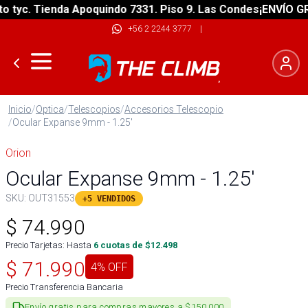
yc. Tienda Apoquindo 7331. Piso 9. Las Condes
¡ENVÍO GRATI
+56 2 2244 3777
|
Inicio
/
Optica
/
Telescopios
/
Accesorios Telescopio
/
Ocular Expanse 9mm - 1.25'
Orion
Ocular Expanse 9mm - 1.25'
SKU:
OUT31553
+5 VENDIDOS
$
74.990
Precio Tarjetas: Hasta
6
cuotas de $
12.498
$
71.990
4
% OFF
Precio Transferencia Bancaria
Envío gratis para compras mayores a $150.000