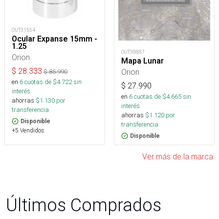
OUT31554
Ocular Expanse 15mm -
1.25
OUT39887
Orion
Mapa Lunar
$
28.333
Orion
$
85.990
en
6
cuotas de $
4.722
sin
$
27.990
interés
en
6
cuotas de $
4.665
sin
ahorras
$
1.130
por
interés
transferencia.
ahorras
$
1.120
por
Disponible
transferencia.
+5 Vendidos
Disponible
Ver más de la marca
Últimos Comprados