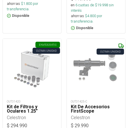
ahorras
$
1.800
por
en
6
cuotas de $
19.998
sin
transferencia.
interés
ahorras
$
4.800
por
Disponible
transferencia.
Disponible
ENVÍO
GRATIS
ÚLTIMA UNIDAD
ÚLTIMA UNIDAD
OUT31420
OUT31425-C
Kit de Filtros y
Kit De Accesorios
Oculares 1.25”
FirstScope
Celestron
Celestron
$
294.990
$
29.990