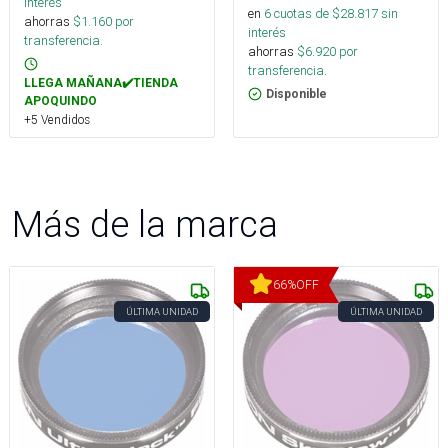
interés
en
6
cuotas de $
28.817
sin
ahorras
$
1.160
por
interés
transferencia.
ahorras
$
6.920
por
transferencia.
LLEGA MAÑANA✔️TIENDA
Disponible
APOQUINDO
+5 Vendidos
Más de la marca
66
%
OFF
ÚLTIMA UNIDAD
ÚLTIMA UNIDAD