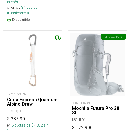
interés
ahorras
$
1.000
por
transferencia.
Disponible
ENVÍO
GRATIS
TRA110235NAD
Cinta Express Quantum
Alpine Draw
CHM010406FE-R
Mochila Futura Pro 38
Trango
SL
$
28.990
Deuter
en
6
cuotas de $
4.832
sin
$
172.900