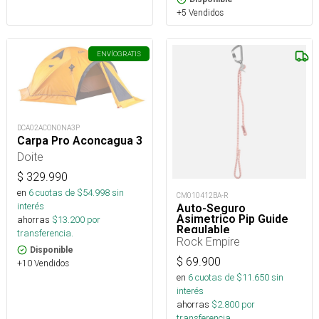
+5 Vendidos
ENVÍO
GRATIS
DCA02ACON0NA3P
Carpa Pro Aconcagua 3
Doite
$
329.990
en
6
cuotas de $
54.998
sin
CM010412BA-R
interés
Auto-Seguro
Asimetrico Pip Guide
ahorras
$
13.200
por
Regulable
transferencia.
Rock Empire
Disponible
$
69.900
+10 Vendidos
en
6
cuotas de $
11.650
sin
interés
ahorras
$
2.800
por
transferencia.