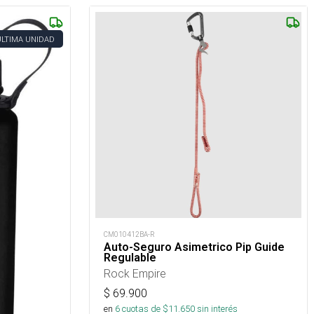
ÚLTIMA UNIDAD
CM010412BA-R
Auto-Seguro Asimetrico Pip Guide
Regulable
Rock Empire
$
69.900
en
6
cuotas de $
11.650
sin interés