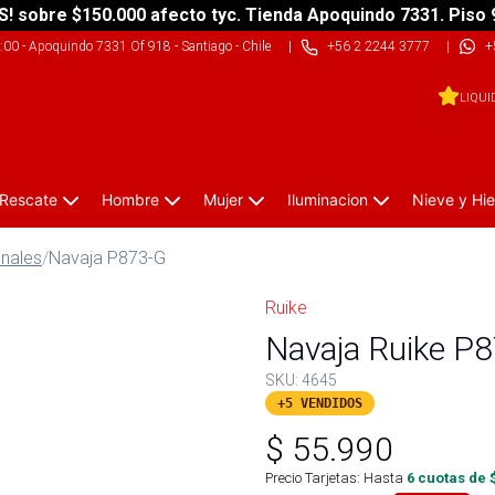
S! sobre $150.000 afecto tyc. Tienda Apoquindo 7331. Piso 
9:00
-
Apoquindo 7331 Of 918 - Santiago - Chile
|
+56 2 2244 3777
|
+
LIQUI
 Rescate
Hombre
Mujer
Iluminacion
Nieve y Hie
onales
/
Navaja P873-G
Ruike
Navaja Ruike P
SKU:
4645
+5 VENDIDOS
$
55.990
Precio Tarjetas: Hasta
6
cuotas de 