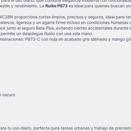
a para el uso diario, que combina elegancia moderna con funcionalidad
estilo y rendimiento. La
Ruike P873
es ideal para quienes buscan una
 14C28N proporciona cortes limpios, precisos y seguros, ideal para tar
stencia, ligereza y un agarre firme incluso en condiciones húmedas 
ck junto al seguro Beta Plus, evitando cierres accidentales durante e
, permite un despliegue fluido con una sola mano.
mbinaciones: P873-C con hoja en acabado gris satinado y mango gri
o oscuro
ara tu uso diario, perfecta para tareas urbanas y trabajo de precisió