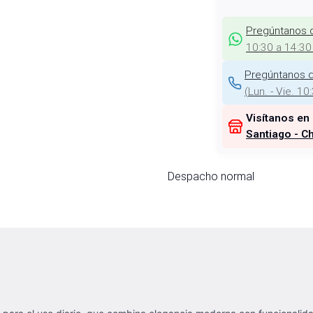
Pregúntanos 
10:30 a 14:30
Pregúntanos d
(
Lun. - Vie. 10
Visítanos en
Santiago - Ch
Despacho normal