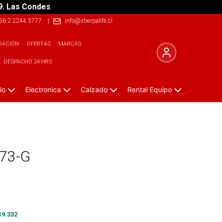
9. Las Condes
56 2 2244 3777
|
info@sherpalife.cl
DACIÓN
OFERTAS
MARCAS
DESPACHO 24 HRS
lo
Electronica
Calzado
Rental Equipo
873-G
$
9.332