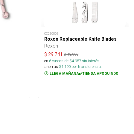
OC280808
Roxon Replaceable Knife Blades
Roxon
$
29.741
$
43.990
en
6
cuotas de $
4.957
sin interés
.
ahorras
$
1.190
por transferencia.
LLEGA MAÑANA✔️TIENDA APOQUINDO