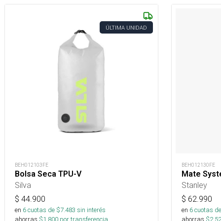
ÚLTIMA UNIDAD
BEH012103FE
BEH012130FE
Bolsa Seca TPU-V
Mate Syste
Silva
Stanley
$
44.900
$
62.990
en
6
cuotas de $
7.483
sin interés
en
6
cuotas de
ahorras
$
1.800
por transferencia.
ahorras
$
2.5