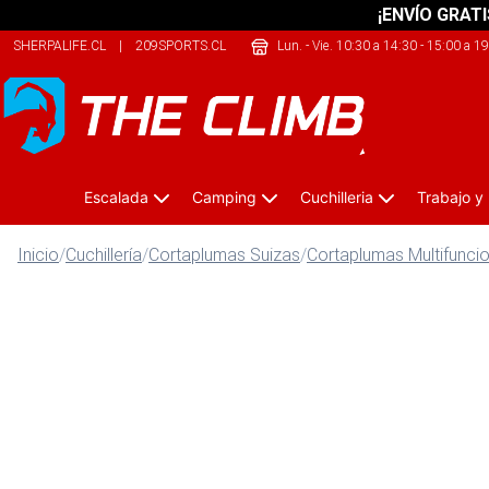
¡ENVÍO GRATI
SHERPALIFE.CL
|
209SPORTS.CL
|
JUSTBIKE.CL
Lun. - Vie. 10:30 a 14:30 - 15:00 a 1
Escalada
Camping
Cuchilleria
Trabajo y
Inicio
/
Cuchillería
/
Cortaplumas Suizas
/
Cortaplumas Multifunci