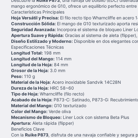
Descubre la
Ruike P873
, una navaja de bolsillo (EDC) diseñad
mango ergonómico de G10, ofrece un equilibrio perfecto entre 
Características Principales
Hoja Versátil y Precisa:
El filo recto tipo Wharncliffe en acero
Construcción Sólida:
El mango de G10 texturizado aporta resi
Seguridad Avanzada:
Incorpora el sistema de bloqueo Liner Lo
Apertura Suave y Rápida:
Gracias al sistema de aleta (flipper)
Diseño Estilizado y Moderno:
Disponible en dos elegantes co
Especificaciones Técnicas
Longitud Total:
198 mm
Longitud del Mango:
114 mm
Longitud de la Hoja:
84 mm
Grosor de la Hoja:
3.0 mm
Peso:
110 g
Material de la Hoja:
Acero inoxidable Sandvik 14C28N
Dureza de la Hoja:
HRC 58~60
Tipo de Hoja:
Wharncliffe (filo recto)
Acabado de la Hoja:
P873-C: Satinado, P873-G: Recubrimient
Material del Mango:
G10 texturizado
Color del Mango:
Verde oliva
Mecanismo de Bloqueo:
Liner Lock con sistema Beta Plus
Apertura:
Aleta rápida (flipper)
Beneficios Clave
Con la
Ruike P873
, disfruta de una navaja confiable y segura p