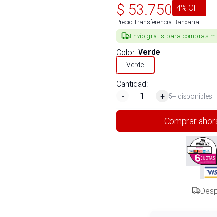
$
53.750
4
% OFF
Precio Transferencia Bancaria
Envío gratis para compras m
Color
:
Verde
Verde
Cantidad:
-
+
5+ disponibles
Comprar ahor
Desp