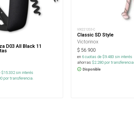
VIX221203-C
Classic SD Style
Victorinox
za D03 All Black 11
$
56.900
tas
en
6
cuotas de $
9.483
sin interés
ahorras
$
2.280
por transferencia
Disponible
 $
15.332
sin interés
80
por transferencia.