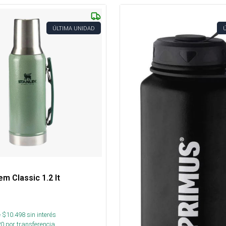
ÚLTIMA UNIDAD
m Classic 1.2 lt
 $
10.498
sin interés
20
por transferencia.