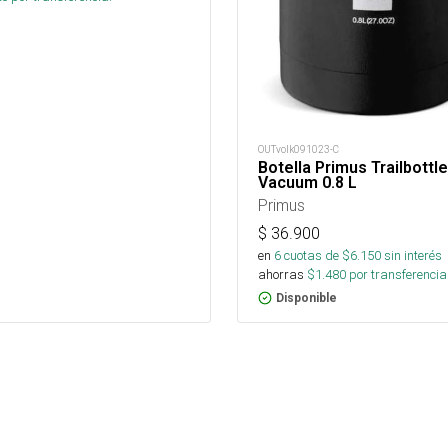
OUTvolk091023-C
Botella Primus Trailbottle
Vacuum 0.8 L
Primus
$
36.900
en
6
cuotas de $
6.150
sin interés
ahorras
$
1.480
por transferencia
Disponible