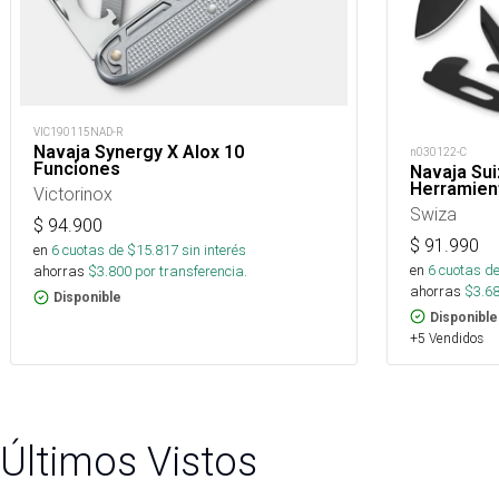
VIC190115NAD-R
Navaja Synergy X Alox 10
n030122-C
Funciones
Navaja Sui
Herramien
Victorinox
Swiza
$
94.900
$
91.990
en
6
cuotas de $
15.817
sin interés
en
6
cuotas de
ahorras
$
3.800
por transferencia.
ahorras
$
3.6
Disponible
Disponible
+5 Vendidos
Últimos Vistos