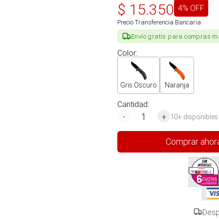
$
15.350
4
% OFF
Precio Transferencia Bancaria
Envío gratis para compras m
Color
:
Gris Oscuro
Naranja
Cantidad:
-
+
10+ disponibles
Comprar ahor
Desp