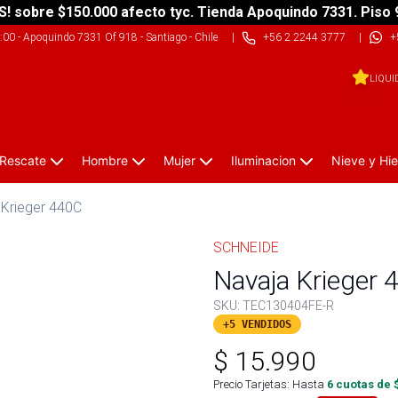
S! sobre $150.000 afecto tyc. Tienda Apoquindo 7331. Piso 
9:00
-
Apoquindo 7331 Of 918 - Santiago - Chile
|
+56 2 2244 3777
|
+
LIQUI
 Rescate
Hombre
Mujer
Iluminacion
Nieve y Hie
 Krieger 440C
SCHNEIDE
Navaja Krieger 
SKU:
TEC130404FE-R
+5 VENDIDOS
$
15.990
Precio Tarjetas: Hasta
6
cuotas de 