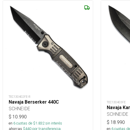
TEC130402FE-R
Navaja Berserker 440C
TEC130403FE
Navaja Ka
SCHNEIDE
SCHNEIDE
$
10.990
$
18.990
en
6
cuotas de $
1.832
sin interés
ahorras
$
440
por transferencia.
en
6
cuotas de