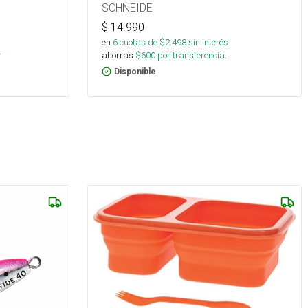
SCHNEIDE
$
14.990
en
6
cuotas de $
2.498
sin interés
.
ahorras
$
600
por transferencia.
Disponible