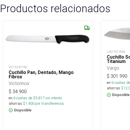
Productos relacionados
LM210518BA
Cuchillo S
Titanium
Vargo
VIC150407BA
Cuchillo Pan, Dentado, Mango
$
301.990
Fibrox
en
6
cuotas de
Victorinox
ahorras
$
12.
$
34.900
Disponible
en
6
cuotas de $
5.817
sin interés
ahorras
$
1.400
por transferencia.
Disponible