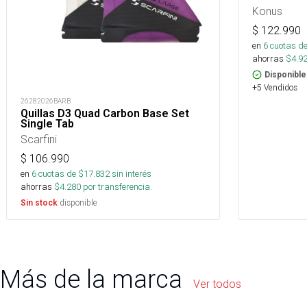
Konus
$
122.990
en
6
cuotas de
ahorras
$
4.9
Disponible
+5 Vendidos
26282026BARB
Quillas D3 Quad Carbon Base Set
Single Tab
Scarfini
$
106.990
en
6
cuotas de $
17.832
sin interés
ahorras
$
4.280
por transferencia.
disponible
Sin stock
Más de la marca
Ver todos