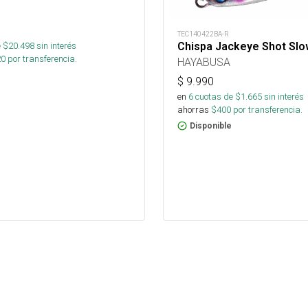
TEC140422BA-R
Chispa Jackeye Shot Sl
 $
20.498
sin interés
20
por transferencia.
HAYABUSA
$
9.990
en
6
cuotas de $
1.665
sin interés
ahorras
$
400
por transferencia.
Disponible