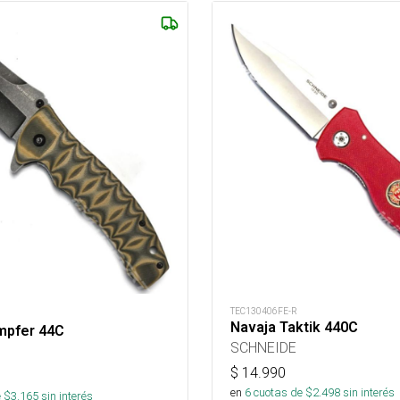
TEC130406FE-R
Navaja Taktik 440C
mpfer 44C
SCHNEIDE
$
14.990
en
6
cuotas de $
2.498
sin interés
 $
3.165
sin interés