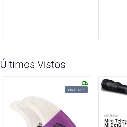
Últimos Vistos
SIN STOCK
OUT38866
Mira Tele
MilDotG 1"