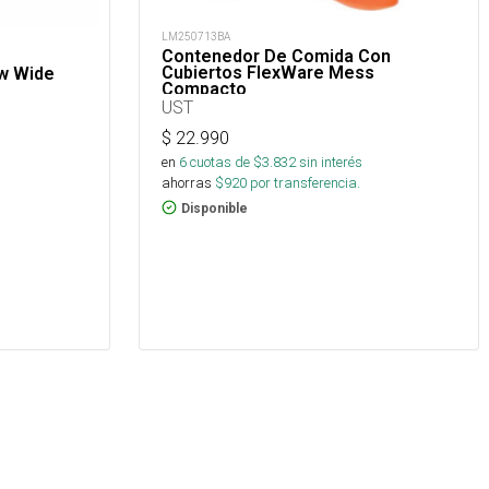
LM250713BA
Contenedor De Comida Con
Cubiertos FlexWare Mess
ow Wide
Compacto
UST
$
22.990
en
6
cuotas de $
3.832
sin interés
ahorras
$
920
por transferencia.
Disponible