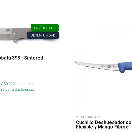
ENVÍO
GRATIS
ÚLTIMA UNIDAD
obata 398 - Sintered
 $
50.332
sin interés
080
por transferencia.
VIC190118NAD-R
Cuchillo Deshuesador co
Flexible y Mango Fibrox