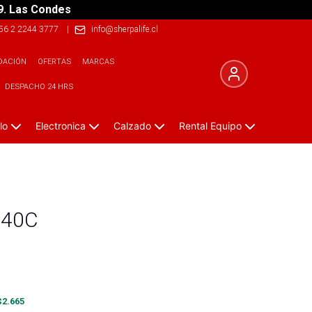
9. Las Condes
56 2 2244 3777
|
info@sherpalife.cl
DACIÓN
OFERTAS
MARCAS
DESPACHO 24 HRS
lo
Electronica
Calzado
Rental Equipo
440C
$
2.665