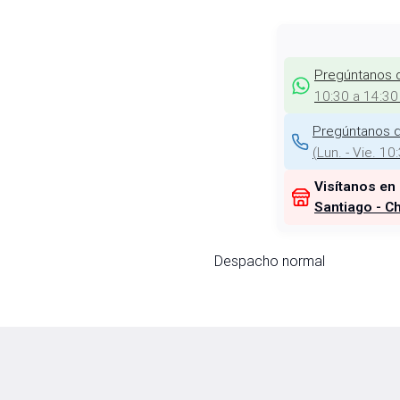
Pregúntanos 
10:30 a 14:30
Pregúntanos d
(
Lun. - Vie. 10
Visítanos en
Santiago - Ch
Despacho normal