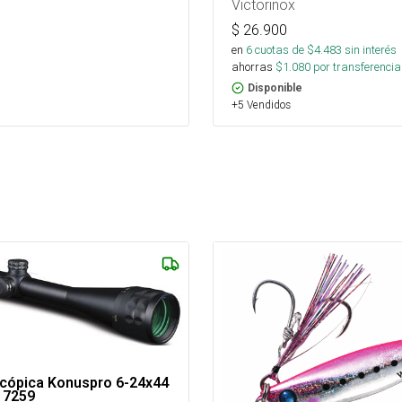
Victorinox
$
26.900
en
6
cuotas de $
4.483
sin interés
ahorras
$
1.080
por transferencia
Disponible
+5 Vendidos
scópica Konuspro 6-24x44
 7259