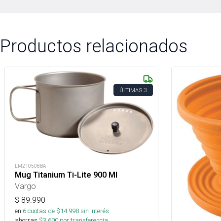
Productos relacionados
3
ÚLTIMAS
LM210508BA
Mug Titanium Ti-Lite 900 Ml
Vargo
$
89.990
en
6
cuotas de $
14.998
sin interés
ahorras
$
3.600
por transferencia.