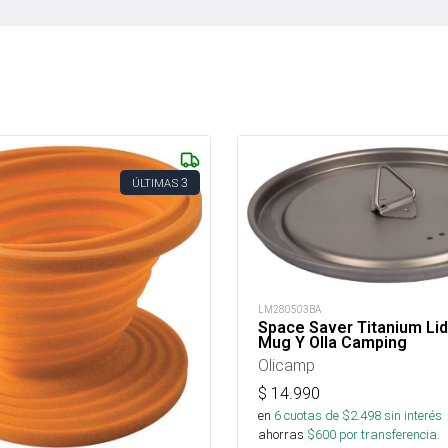
3
ÚLTIMAS
LM280503BA
Space Saver Titanium Lid
Mug Y Olla Camping
Olicamp
$
14.990
en
6
cuotas de $
2.498
sin interés
ahorras
$
600
por transferencia.