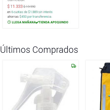
$
11.333
$
19.990
en
6
cuotas de $
1.889
sin interés
ahorras
$
450
por transferencia.
LLEGA MAÑANA✔️TIENDA APOQUINDO
Últimos Comprados