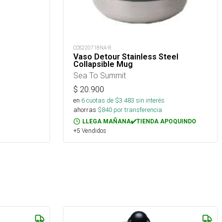
COS220718NA-R
Vaso Detour Stainless Steel
Collapsible Mug
Sea To Summit
$
20.900
en
6
cuotas de $
3.483
sin interés
ahorras
$
840
por transferencia.
LLEGA MAÑANA✔️TIENDA APOQUINDO
+5 Vendidos