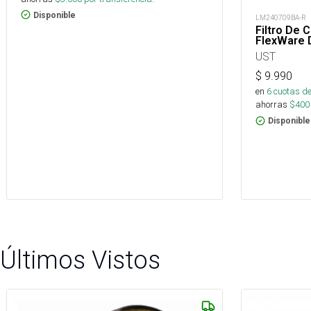
Disponible
LM240709BA-R
Filtro De 
FlexWare 
UST
$
9.990
en
6
cuotas de
ahorras
$
400
Disponible
Últimos Vistos