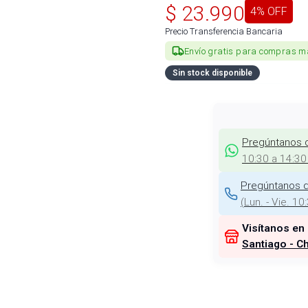
$
23.990
4
% OFF
Precio Transferencia Bancaria
Envío gratis para compras m
Sin stock disponible
Pregúntanos 
10:30 a 14:30
Pregúntanos d
(
Lun. - Vie. 10
Visítanos en
Santiago - Ch