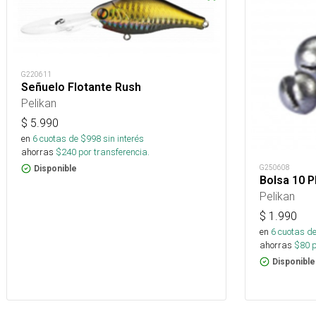
G220611
Señuelo Flotante Rush
Pelikan
$
5.990
en
6
cuotas de $
998
sin interés
ahorras
$
240
por transferencia.
G250608
Disponible
Bolsa 10 P
Pelikan
$
1.990
en
6
cuotas de
ahorras
$
80
p
Disponible