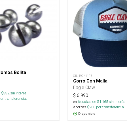
lomos Bolita
GILI190411FE
Gorro Con Malla
Eagle Claw
 $
332
sin interés
$
6.990
or transferencia.
en
6
cuotas de $
1.165
sin interés
ahorras
$
280
por transferencia.
Disponible