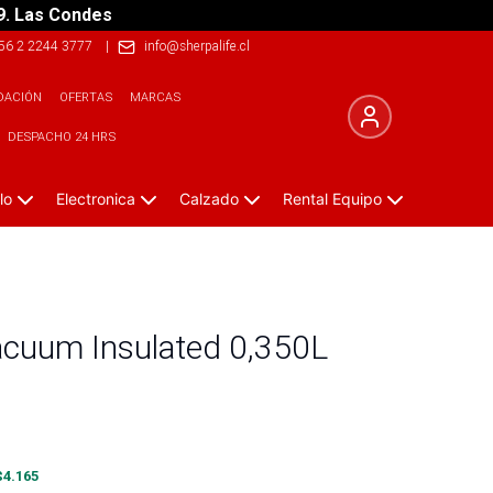
9. Las Condes
56 2 2244 3777
|
info@sherpalife.cl
DACIÓN
OFERTAS
MARCAS
DESPACHO 24 HRS
lo
Electronica
Calzado
Rental Equipo
cuum Insulated 0,350L
$
4.165