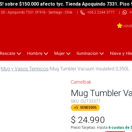
S! sobre $150.000 afecto tyc. Tienda Apoquindo 7331. Piso 
9:00
-
Apoquindo 7331 Of 918 - Santiago - Chile
|
+56 2 2244 3777
|
+
LIQUI
 Rescate
Hombre
Mujer
Iluminacion
Nieve y Hie
/
Mug y Vasos Termicos
/
Mug Tumbler Vacuum Insulated 0,350L
Camelbak
Mug Tumbler Va
SKU:
OUT33377
+5 VENDIDOS
$
24.990
Precio Tarjetas: Hasta
6
cuotas de 