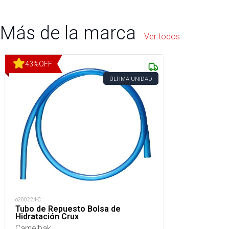
Más de la marca
Ver todos
43
%
OFF
ÚLTIMA UNIDAD
o200224-C
Tubo de Repuesto Bolsa de
Hidratación Crux
Camelbak