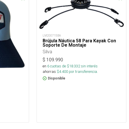
LM200715BA
Brújula Náutica 58 Para Kayak Con
Soporte De Montaje
Silva
$
109.990
en
6
cuotas de $
18.332
sin interés
ahorras
$
4.400
por transferencia.
Disponible