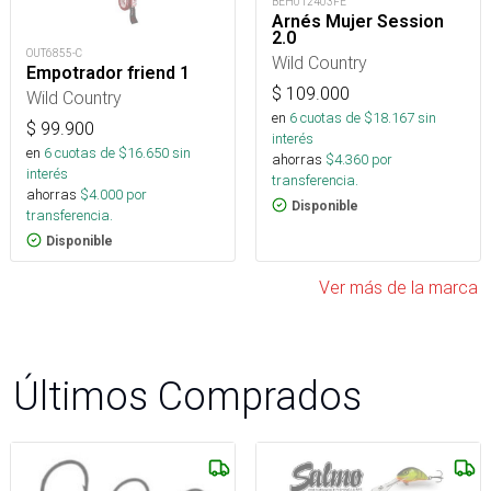
BEH012403FE
Arnés Mujer Session
2.0
OUT6855-C
Wild Country
Empotrador friend 1
$
109.000
Wild Country
en
6
cuotas de $
18.167
sin
$
99.900
interés
en
6
cuotas de $
16.650
sin
ahorras
$
4.360
por
interés
transferencia.
ahorras
$
4.000
por
Disponible
transferencia.
Disponible
Ver más de la marca
Últimos Comprados