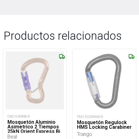
Productos relacionados
CM010408BA-R
TRA110208NAD-R
Mosquetón Aluminio
Mosquetón Regulock
Asimetrico 2 Tiempos
HMS Locking Carabiner
25kN Orient Express Bi
Trango
Matic
Beal