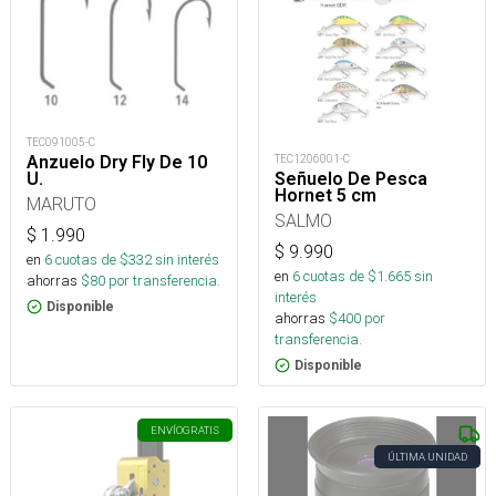
TEC091005-C
Anzuelo Dry Fly De 10
TEC1206001-C
U.
Señuelo De Pesca
Hornet 5 cm
MARUTO
SALMO
$
1.990
$
9.990
en
6
cuotas de $
332
sin interés
en
6
cuotas de $
1.665
sin
ahorras
$
80
por transferencia.
interés
Disponible
ahorras
$
400
por
transferencia.
Disponible
ENVÍO
GRATIS
ÚLTIMA UNIDAD