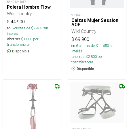
BEH012410FE-R
Polera Hombre Flow
Wild Country
v180435
Calzas Mujer Session
$
44.900
AOP
en
6
cuotas de $
7.483
sin
Wild Country
interés
$
69.900
ahorras
$
1.800
por
transferencia.
en
6
cuotas de $
11.650
sin
interés
Disponible
ahorras
$
2.800
por
transferencia.
Disponible