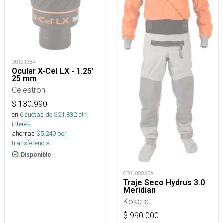
OUT31384
Ocular X-Cel LX - 1.25'
25 mm
Celestron
$
130.990
en
6
cuotas de $
21.832
sin
interés
ahorras
$
5.240
por
transferencia.
Disponible
OD010803BA
Traje Seco Hydrus 3.0
Meridian
Kokatat
$
990.000