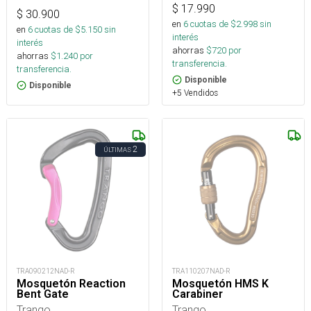
$
17.990
$
30.900
en
6
cuotas de $
2.998
sin
en
6
cuotas de $
5.150
sin
interés
interés
ahorras
$
720
por
ahorras
$
1.240
por
transferencia.
transferencia.
Disponible
Disponible
+5 Vendidos
2
ÚLTIMAS
TRA090212NAD-R
TRA110207NAD-R
Mosquetón Reaction
Mosquetón HMS K
Bent Gate
Carabiner
Trango
Trango