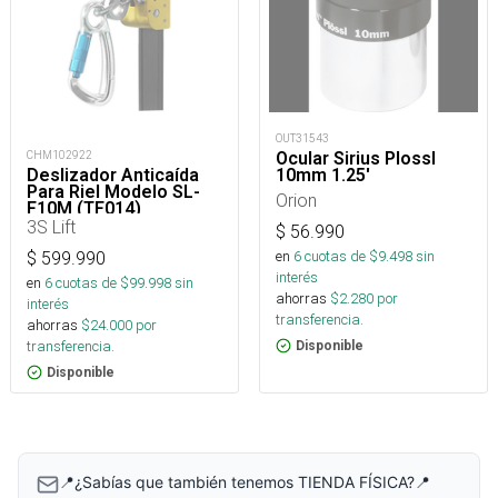
OUT31543
Ocular Sirius Plossl
CHM102922
10mm 1.25'
Deslizador Anticaída
Para Riel Modelo SL-
Orion
F10M (TF014)
3S Lift
$
56.990
en
6
cuotas de $
9.498
sin
$
599.990
interés
en
6
cuotas de $
99.998
sin
ahorras
$
2.280
por
interés
transferencia.
ahorras
$
24.000
por
transferencia.
Disponible
Disponible
📍¿Sabías que también tenemos TIENDA FÍSICA?📍