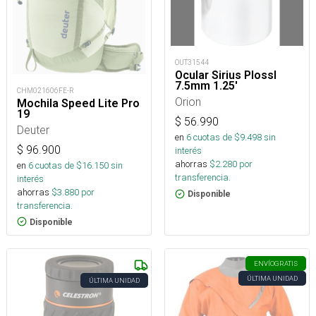
OUT31544
Ocular Sirius Plossl
7.5mm 1.25'
CHM021606FE-R
Orion
Mochila Speed Lite Pro
19
$
56.990
Deuter
en
6
cuotas de $
9.498
sin
$
96.900
interés
ahorras
$
2.280
por
en
6
cuotas de $
16.150
sin
transferencia.
interés
ahorras
$
3.880
por
Disponible
transferencia.
Disponible
ENVÍO
GRATIS
ÚLTIMA UNIDAD
ÚLTIMA UNIDAD