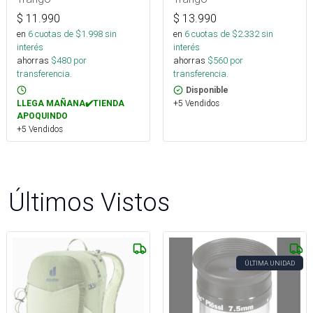
$
11.990
$
13.990
en
6
cuotas de $
1.998
sin
en
6
cuotas de $
2.332
sin
interés
interés
ahorras
$
480
por
ahorras
$
560
por
transferencia.
transferencia.
Disponible
+5 Vendidos
LLEGA MAÑANA✔️TIENDA
APOQUINDO
+5 Vendidos
Últimos Vistos
ÚLTIMA UNIDAD