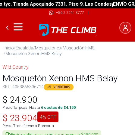
c. Tienda Apoquindo 7331. Piso 9. Las Condes
¡ENVÍO GRATIS
+56 2 2244 3777
|
Inicio
/
Escalada
/
Mosquetones
/
Mosquetón HMS
/
Mosquetón Xenon HMS Belay
Wild Country
Mosquetón Xenon HMS Belay
SKU:
4053866396714
+5 VENDIDOS
$
24.900
Precio Tarjetas: Hasta
6
cuotas de $
4.150
$
23.904
4
% OFF
Precio Transferencia Bancaria
Envío gratis para compras mayores a $150.000