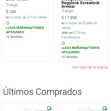
Regulock Screwlock
Trango
Armbar
Trango
$
100
en
6
cuotas de $
17
sin interés
$
17.990
en
6
cuotas de $
2.998
sin
interés
LLEGA MAÑANA✔️TIENDA
APOQUINDO
ahorras
$
720
por
+5 Vendidos
transferencia.
LLEGA MAÑANA✔️TIENDA
APOQUINDO
+5 Vendidos
Ver más de la marca
Últimos Comprados