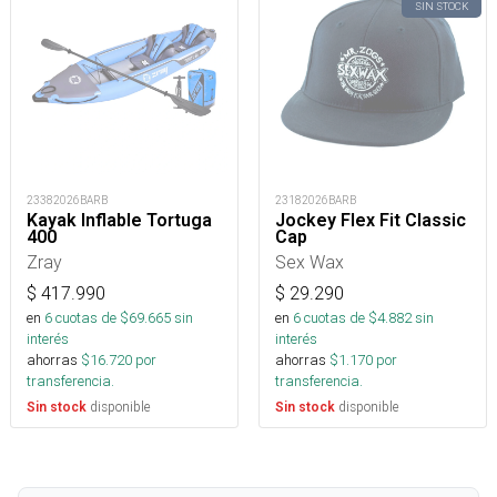
SIN STOCK
23382026BARB
23182026BARB
Kayak Inflable Tortuga
Jockey Flex Fit Classic
400
Cap
Zray
Sex Wax
$
417.990
$
29.290
en
6
cuotas de $
69.665
sin
en
6
cuotas de $
4.882
sin
interés
interés
ahorras
$
16.720
por
ahorras
$
1.170
por
transferencia.
transferencia.
disponible
disponible
Sin stock
Sin stock