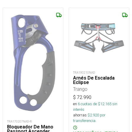
TRA190210NAD
Arnés De Escalada
Eclipse
Trango
$
72.990
en
6
cuotas de $
12.165
sin
interés
ahorras
$
2.920
por
transferencia.
TRA170207NAD-R
Bloqueador De Mano
Passport Ascender