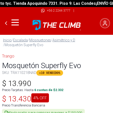
tyc. Tienda Apoquindo 7331. Piso 9. Las Condes
¡ENVÍO GRAT
+56 2 2244 3777
|
Inicio
/
Escalada
/
Mosquetones
/
Asimétrico y D
/
Mosquetón Superfly Evo
Trango
Mosquetón Superfly Evo
SKU:
TRA110218NAD
+10 VENDIDOS
$
13.990
Precio Tarjetas: Hasta
6
cuotas de $
2.332
$
13.430
4
% OFF
Precio Transferencia Bancaria
Envío gratis para compras mayores a $150.000