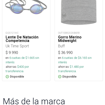
GI201214-C
OUT15882026BARB
Lente De Natación
Gorro Merino
Competencia
Midweight
Uk Time Sport
Buff
$
9.990
$
36.990
en
6
cuotas de $
1.665
sin
en
6
cuotas de $
6.165
sin
interés
interés
ahorras
$
400
por
ahorras
$
1.480
por
transferencia.
transferencia.
Disponible
Disponible
Más de la marca