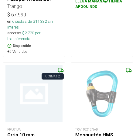
LLEGA MAÑANA✔️TIENDA
Trango
APOQUINDO
$
67.990
en
6
cuotas de $
11.332
sin
interés
ahorras
$
2.720
por
transferencia.
Disponible
+5 Vendidos
2
ÚLTIMAS
PRU01JA
TRA110212NAD
Orrin 10 mm
Mosquetón HMS