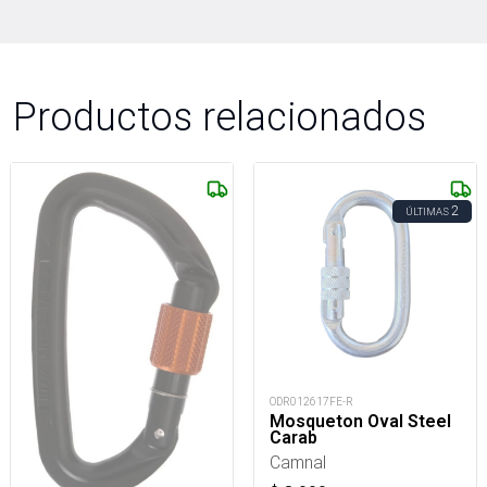
Productos relacionados
2
ÚLTIMAS
ODR012617FE-R
Mosqueton Oval Steel
Carab
Camnal