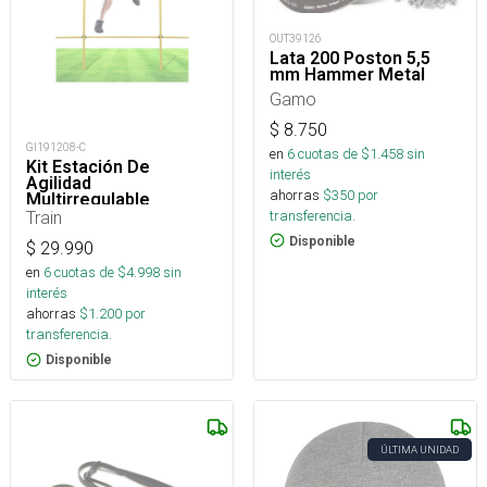
OUT39126
Lata 200 Poston 5,5
mm Hammer Metal
Gamo
$
8.750
GI191208-C
en
6
cuotas de $
1.458
sin
Kit Estación De
interés
Agilidad
ahorras
$
350
por
Multirregulable
transferencia.
Train
Disponible
$
29.990
en
6
cuotas de $
4.998
sin
interés
ahorras
$
1.200
por
transferencia.
Disponible
ÚLTIMA UNIDAD