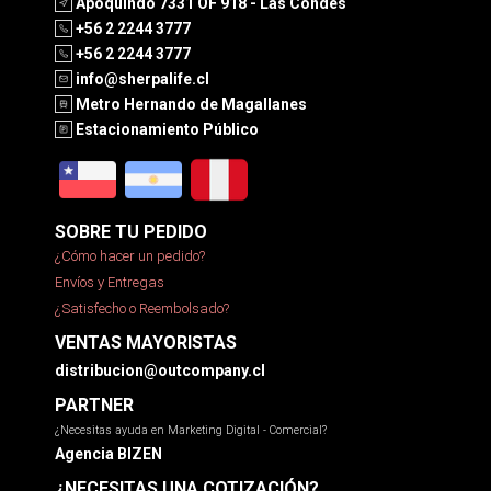
Apoquindo 7331 OF 918 - Las Condes
+56 2 2244 3777
+56 2 2244 3777
info@sherpalife.cl
Metro Hernando de Magallanes
Estacionamiento Público
SOBRE TU PEDIDO
¿Cómo hacer un pedido?
Envíos y Entregas
¿Satisfecho o Reembolsado?
VENTAS MAYORISTAS
distribucion@outcompany.cl
PARTNER
¿Necesitas ayuda en Marketing Digital - Comercial?
Agencia BIZEN
¿NECESITAS UNA COTIZACIÓN?