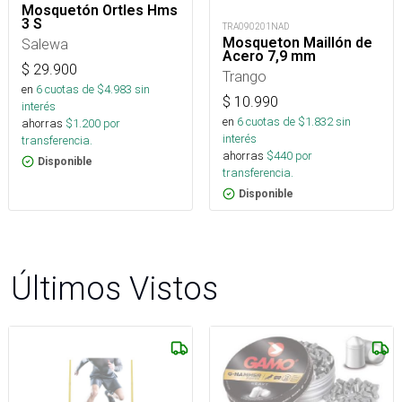
Mosquetón Ortles Hms
3 S
TRA090201NAD
Mosqueton Maillón de
Salewa
Acero 7,9 mm
$
29.900
Trango
en
6
cuotas de $
4.983
sin
$
10.990
interés
en
6
cuotas de $
1.832
sin
ahorras
$
1.200
por
interés
transferencia.
ahorras
$
440
por
Disponible
transferencia.
Disponible
Últimos Vistos