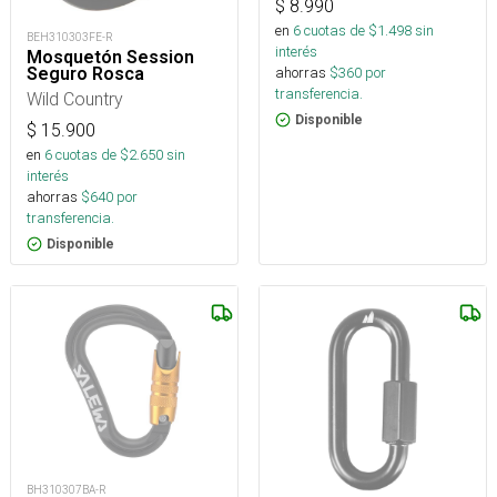
$
8.990
en
6
cuotas de $
1.498
sin
BEH310303FE-R
interés
Mosquetón Session
Seguro Rosca
ahorras
$
360
por
transferencia.
Wild Country
Disponible
$
15.900
en
6
cuotas de $
2.650
sin
interés
ahorras
$
640
por
transferencia.
Disponible
BH310307BA-R