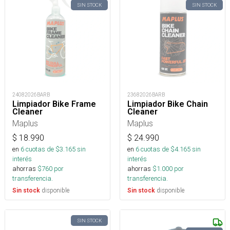
SIN STOCK
SIN STOCK
24082026BARB
23682026BARB
Limpiador Bike Frame
Limpiador Bike Chain
Cleaner
Cleaner
Maplus
Maplus
$
18.990
$
24.990
en
6
cuotas de $
3.165
sin
en
6
cuotas de $
4.165
sin
interés
interés
ahorras
$
760
por
ahorras
$
1.000
por
transferencia.
transferencia.
disponible
disponible
Sin stock
Sin stock
SIN STOCK