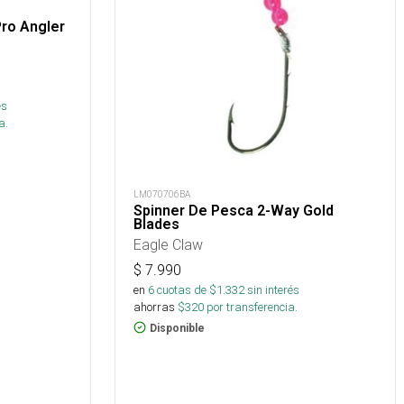
ro Angler
és
a.
LM070706BA
Spinner De Pesca 2-Way Gold
Blades
Eagle Claw
$
7.990
en
6
cuotas de $
1.332
sin interés
ahorras
$
320
por transferencia.
Disponible