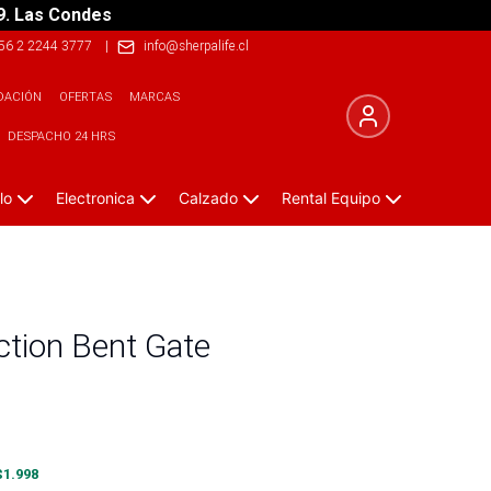
9. Las Condes
56 2 2244 3777
|
info@sherpalife.cl
DACIÓN
OFERTAS
MARCAS
DESPACHO 24 HRS
lo
Electronica
Calzado
Rental Equipo
tion Bent Gate
$
1.998