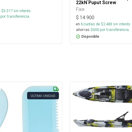
22kN Puput Screw
Fixe
 $
3.317
sin interés
por transferencia.
$
14.900
en
6
cuotas de $
2.483
sin interés
ahorras
$
600
por transferencia.
Disponible
ÚLTIMA UNIDAD