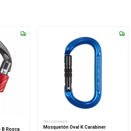
TRA110203NAD-R
Mosquetón Oval K Carabiner
o B Rosca