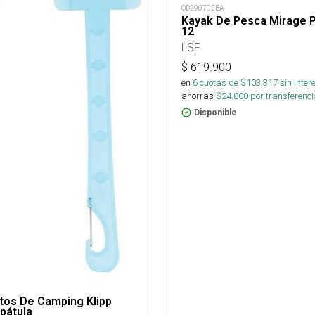
OD290702BA
Kayak De Pesca Mirage P
12
LSF
$
619.900
en
6
cuotas de $
103.317
sin inter
ahorras
$
24.800
por transferenci
Disponible
tos De Camping Klipp
pátula