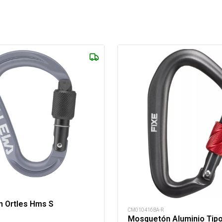
 Ortles Hms S
CM010416BA-R
Mosquetón Aluminio Tip