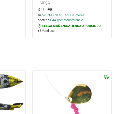
Trango
$
10.990
en
6
cuotas de $
1.832
sin interés
ahorras
$
440
por transferencia.
LLEGA MAÑANA✔️TIENDA APOQUINDO
+5 Vendidos