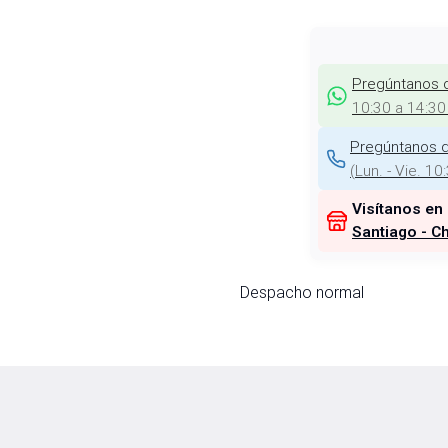
Pregúntanos 
10:30 a 14:30
Pregúntanos d
(
Lun. - Vie. 10
Visítanos en
Santiago - Ch
Despacho normal