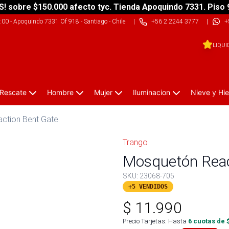
S! sobre $150.000 afecto tyc. Tienda Apoquindo 7331. Piso 
9:00
-
Apoquindo 7331 Of 918 - Santiago - Chile
|
+56 2 2244 3777
|
+
LIQUI
 Rescate
Hombre
Mujer
Iluminacion
Nieve y Hie
ction Bent Gate
Trango
Mosquetón Reac
SKU:
23068-705
+5 VENDIDOS
$
11.990
Precio Tarjetas: Hasta
6
cuotas de 