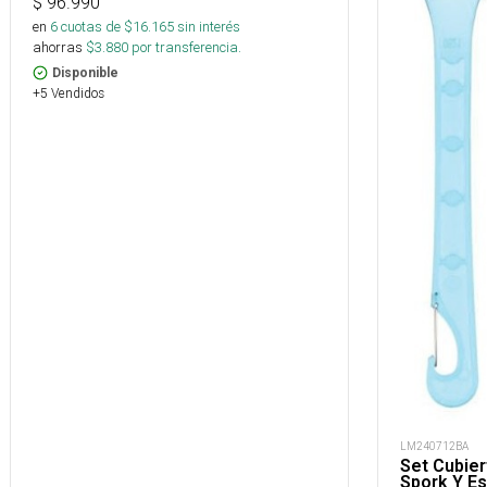
$
96.990
en
6
cuotas de $
16.165
sin interés
ahorras
$
3.880
por transferencia.
Disponible
+5 Vendidos
LM240712BA
Set Cubier
Spork Y Es