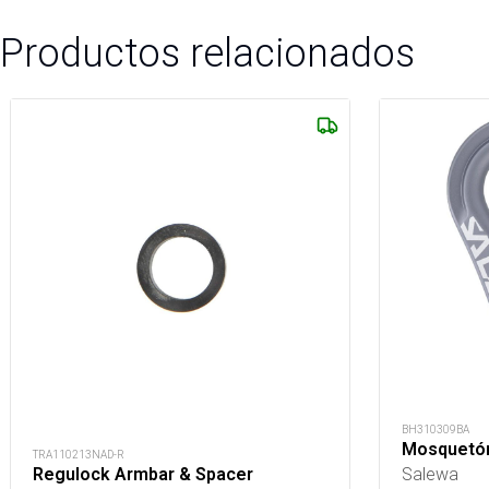
Productos relacionados
BH310309BA
Mosquetón
TRA110213NAD-R
Salewa
Regulock Armbar & Spacer