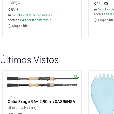
Trango
$
19.900
en
6
cuotas de
$
990
ahorras
$
800
en
6
cuotas de $
165
sin interés
ahorras
$
40
por transferencia.
Disponible
Disponible
Últimos Vistos
T020505
Caña Exage 96H 2,90m #XAS96HSA
Shimano Fishing