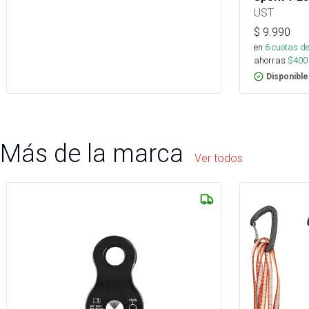
UST
$
9.990
en
6
cuotas de
ahorras
$
400
Disponible
Más de la marca
Ver todos