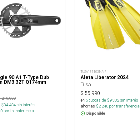
TUSA181103NA-R
gle 90 A1 T-Type Dub
Aleta Liberator 2024
m DM3 32T Q174mm
Tusa
$
55.990
$
219.990
en
6
cuotas de $
9.332
sin interés
 $
34.484
sin interés
ahorras
$
2.240
por transferencia
80
por transferencia.
Disponible