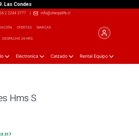
9. Las Condes
56 2 2244 3777
|
info@sherpalife.cl
DACIÓN
OFERTAS
MARCAS
DESPACHO 24 HRS
lo
Electronica
Calzado
Rental Equipo
es Hms S
$
3.317