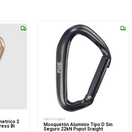
CM010414BA-R
etrico 2
Mosquetón Aluminio Tipo D Sin
ress Bi
Seguro 22kN Puput Sraight