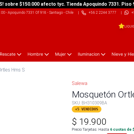
S! sobre $150.000 afecto tyc. Tienda Apoquindo 7331. Piso 
9:00
-
Apoquindo 7331 Of 918 - Santiago - Chile
|
+56 2 2244 3777
|
+
LIQUI
 Rescate
Hombre
Mujer
Iluminacion
Nieve y Hie
rtles Hms S
Salewa
Mosquetón Ortl
SKU:
BH310309BA
+5 VENDIDOS
$
19.900
Precio Tarjetas: Hasta
6
cuotas de 