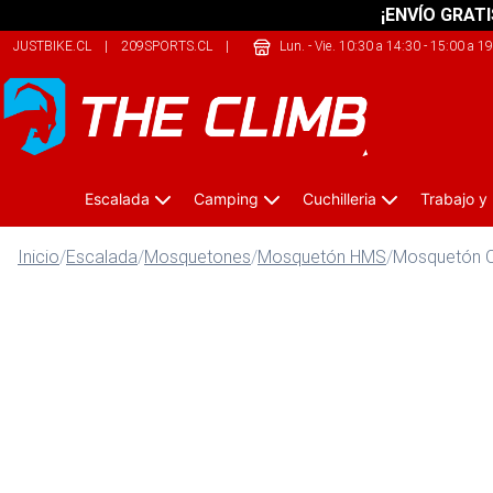
¡ENVÍO GRATI
JUSTBIKE.CL
|
209SPORTS.CL
|
SHERPALIFE.COM.AR
Lun. - Vie. 10:30 a 14:30 - 15:00 a 1
Escalada
Camping
Cuchilleria
Trabajo y
Inicio
/
Escalada
/
Mosquetones
/
Mosquetón HMS
/
Mosquetón O