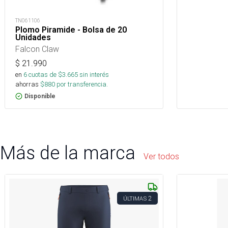
TN061106
Plomo Piramide - Bolsa de 20
Unidades
Falcon Claw
$
21.990
en
6
cuotas de $
3.665
sin interés
ahorras
$
880
por transferencia.
Disponible
Más de la marca
Ver todos
2
ÚLTIMAS