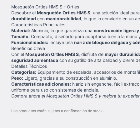
Mosquetón Ortles HMS S - Ortles
Descubre el
Mosquetón Ortles HMS S
, una solución ideal pa
durabilidad
con
maniobrabilidad
, lo que lo convierte en un ac
Características Principales
Material:
Aluminio, lo que garantiza una
construcción ligera y
Tamaño:
Compacto, diseñado para adaptarse bien a la mano 
Funcionalidades:
Incluye una
nariz de bloqueo delgada y có
Beneficios Clave
Con el
Mosquetón Ortles HMS S
, disfruta de
mayor durabilid
seguridad aumentada
con su gatillo de alta calidad y cierre 
Detalles Técnicos
Categorías:
Equipamiento de escalada, accesorios de montañ
Peso:
Ligero, gracias a su construcción en aluminio.
Características adicionales:
Nariz sin enganche, fácil extracc
uniforme para uso con sistemas de anclaje.
Compra ahora el Mosquetón Ortles HMS S y mejora tu experienc
Los productos están sujetos a confirmación de stock.