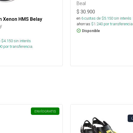
Beal
$
30.900
en
6
cuotas de $
5.150
sin interés
 Xenon HMS Belay
ahorras
$
1.240
por transferencia
y
Disponible
 $
4.150
sin interés
00
por transferencia.
ENVÍO
GRATIS