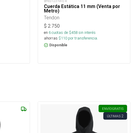
BHE012319FE-R
Cuerda Estática 11 mm (Venta por
Metro)
Tendon
$
2.750
en
6
cuotas de $
458
sin interés
ahorras
$
110
por transferencia.
Disponible
ENVÍO
GRATIS
2
ÚLTIMAS