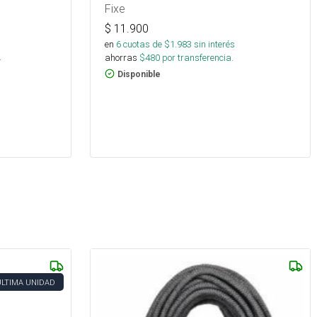
Fixe
$
11.900
en
6
cuotas de $
1.983
sin interés
.
ahorras
$
480
por transferencia.
Disponible
ÚLTIMA UNIDAD