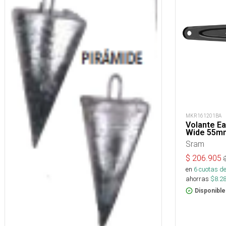
MKR161201BA
Volante Ea
Wide 55m
Sram
$
206.905
en
6
cuotas de
ahorras
$
8.2
Disponible