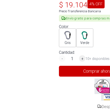
$
19.104
4
% OFF
Precio Transferencia Bancaria
Envío gratis para compras m
Color
:
Gris
Verde
Cantidad:
-
+
10+ disponibles
Comprar ahor
Desp