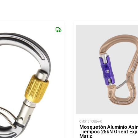
CM010408BA-R
Mosquetón Aluminio Asim
Tiempos 25kN Orient Exp
Matic