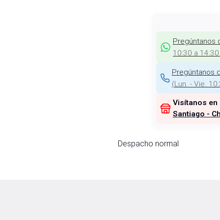
Pregúntanos 
10:30 a 14:30
Pregúntanos d
(
Lun. - Vie. 10
Visítanos en
Santiago - Ch
Despacho normal