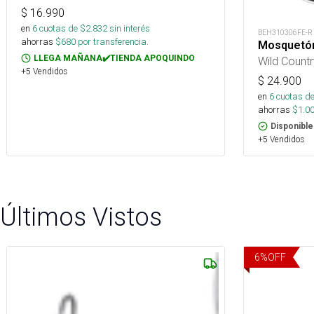
$
16.990
en
6
cuotas de $
2.832
sin interés
BEH310306FE-R
ahorras
$
680
por transferencia.
Mosquetón
LLEGA MAÑANA✔️TIENDA APOQUINDO
Wild Countr
+5 Vendidos
$
24.900
en
6
cuotas de
ahorras
$
1.0
Disponible
+5 Vendidos
Últimos Vistos
6
%
OFF