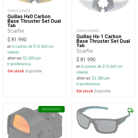
25982026BARB
Quillas Hx0 Carbon
Base Thruster Set Dual
Tab
Scarfini
25882026BARB
Quillas Hx-1 Carbon
$
81.990
Base Thruster Set Dual
Tab
en
6
cuotas de $
13.665
sin
Scarfini
interés
ahorras
$
3.280
por
$
81.990
transferencia.
en
6
cuotas de $
13.665
sin
disponible
Sin stock
interés
ahorras
$
3.280
por
transferencia.
disponible
Sin stock
ENVÍO
GRATIS