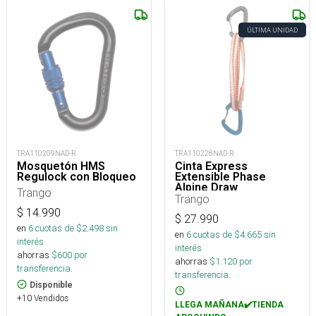
ÚLTIMA UNIDAD
TRA110209NAD-R
TRA110228NAD-R
Mosquetón HMS
Cinta Express
Regulock con Bloqueo
Extensible Phase
Alpine Draw
Trango
Trango
$
14.990
$
27.990
en
6
cuotas de $
2.498
sin
en
6
cuotas de $
4.665
sin
interés
interés
ahorras
$
600
por
ahorras
$
1.120
por
transferencia.
transferencia.
Disponible
+10 Vendidos
LLEGA MAÑANA✔️TIENDA