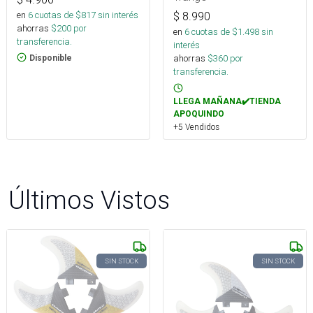
en
6
cuotas de $
817
sin interés
$
8.990
ahorras
$
200
por
en
6
cuotas de $
1.498
sin
transferencia.
interés
ahorras
$
360
por
Disponible
transferencia.
LLEGA MAÑANA✔️TIENDA
APOQUINDO
+5 Vendidos
Últimos Vistos
SIN STOCK
SIN STOCK