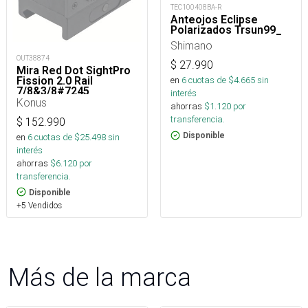
TEC100408BA-R
Anteojos Eclipse
Polarizados Trsun99_
Shimano
OUT38874
$
27.990
Mira Red Dot SightPro
Fission 2.0 Rail
en
6
cuotas de $
4.665
sin
7/8&3/8#7245
interés
Konus
ahorras
$
1.120
por
transferencia.
$
152.990
Disponible
en
6
cuotas de $
25.498
sin
interés
ahorras
$
6.120
por
transferencia.
Disponible
+5 Vendidos
Más de la marca