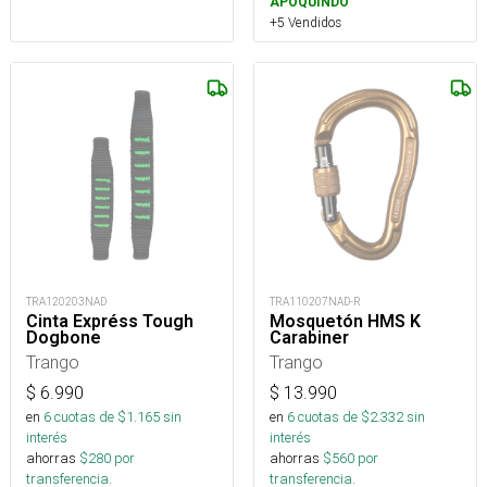
APOQUINDO
+5 Vendidos
TRA120203NAD
TRA110207NAD-R
Cinta Expréss Tough
Mosquetón HMS K
Dogbone
Carabiner
Trango
Trango
$
6.990
$
13.990
en
6
cuotas de $
1.165
sin
en
6
cuotas de $
2.332
sin
interés
interés
ahorras
$
280
por
ahorras
$
560
por
transferencia.
transferencia.