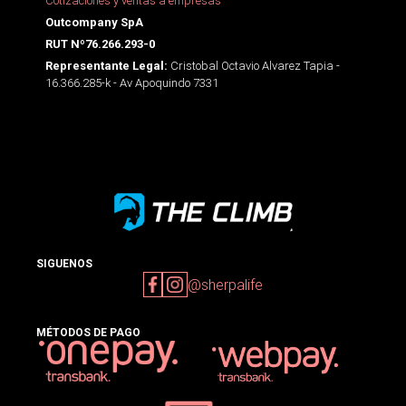
Cotizaciones y ventas a empresas
Outcompany SpA
RUT Nº76.266.293-0
Cristobal Octavio Alvarez Tapia -
Representante Legal:
16.366.285-k - Av Apoquindo 7331
SIGUENOS
@sherpalife
MÉTODOS DE PAGO