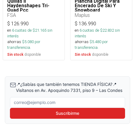
Quillas II
Plancha Digital Para
Haydenshapes Tri-
Encerado De Ski Y
Quad Pcc
Snowboard
FSA
Maplus
$
126.990
$
136.990
en
6
cuotas de $
21.165
sin
en
6
cuotas de $
22.832
sin
interés
interés
ahorras
$
5.080
por
ahorras
$
5.480
por
transferencia.
transferencia.
disponible
disponible
Sin stock
Sin stock
📍¿Sabías que también tenemos TIENDA FÍSICA?📍
Visítanos en Av. Apoquindo 7331, piso 9 – Las Condes
Correo electrónico
Suscribirme