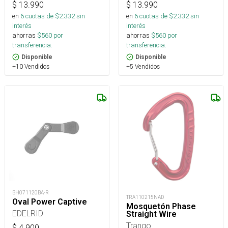
$
13.990
$
13.990
en
6
cuotas de $
2.332
sin
en
6
cuotas de $
2.332
sin
interés
interés
ahorras
$
560
por
ahorras
$
560
por
transferencia.
transferencia.
Disponible
Disponible
+10 Vendidos
+5 Vendidos
BH071120BA-R
TRA110215NAD
Oval Power Captive
Mosquetón Phase
EDELRID
Straight Wire
Trango
$
4.900