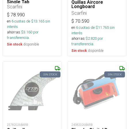
Single Tab
Quillas Aircore
Longboard
Scarfini
Scarfini
$
78.990
$
70.590
en
6
cuotas de $
13.165
sin
interés
en
6
cuotas de $
11.765
sin
ahorras
$
3.160
por
interés
transferencia.
ahorras
$
2.820
por
transferencia.
disponible
Sin stock
disponible
Sin stock
SIN STOCK
SIN STOCK
25782026BARB
24382026BARB