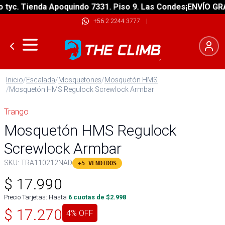
c. Tienda Apoquindo 7331. Piso 9. Las Condes
¡ENVÍO GRATIS
+56 2 2244 3777
|
Inicio
/
Escalada
/
Mosquetones
/
Mosquetón HMS
/
Mosquetón HMS Regulock Screwlock Armbar
Trango
Mosquetón HMS Regulock
Screwlock Armbar
SKU:
TRA110212NAD
+5 VENDIDOS
$
17.990
Precio Tarjetas: Hasta
6
cuotas de $
2.998
$
17.270
4
% OFF