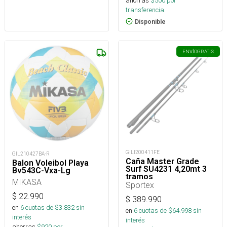
ahorras
$
500
por
transferencia.
Disponible
ENVÍO
GRATIS
GILI200411FE
GIL210427BA-R
Caña Master Grade
Balon Voleibol Playa
Surf SU4231 4,20mt 3
Bv543C-Vxa-Lg
tramos
MIKASA
Sportex
$
22.990
$
389.990
en
6
cuotas de $
3.832
sin
en
6
cuotas de $
64.998
sin
interés
interés
ahorras
$
920
por