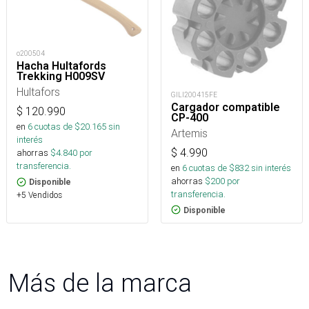
o200504
Hacha Hultafords
Trekking H009SV
Hultafors
GILI200415FE
Cargador compatible
$
120.990
CP-400
en
6
cuotas de $
20.165
sin
Artemis
interés
$
4.990
ahorras
$
4.840
por
transferencia.
en
6
cuotas de $
832
sin interés
ahorras
$
200
por
Disponible
transferencia.
+5 Vendidos
Disponible
Más de la marca