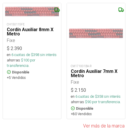
CH150115FE
Cordín Auxiliar 8mm X
Metro
Fixe
$
2.390
en
6
cuotas de $
398
sin interés
ahorras
$
100
por
transferencia.
CM171001BA-R
Cordín Auxiliar 7mm X
Disponible
Metro
+5 Vendidos
Fixe
$
2.150
en
6
cuotas de $
358
sin interés
ahorras
$
90
por transferencia.
Disponible
+80 Vendidos
Ver más de la marca