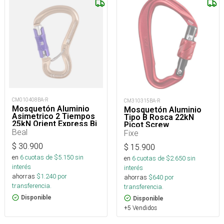
CM010408BA-R
CM310315BA-R
Mosquetón Aluminio
Mosquetón Aluminio
Asimetrico 2 Tiempos
Tipo B Rosca 22kN
25kN Orient Express Bi
Picot Screw
Matic
Beal
Fixe
$
30.900
$
15.900
en
6
cuotas de $
5.150
sin
en
6
cuotas de $
2.650
sin
interés
interés
ahorras
$
1.240
por
ahorras
$
640
por
transferencia.
transferencia.
Disponible
Disponible
+5 Vendidos