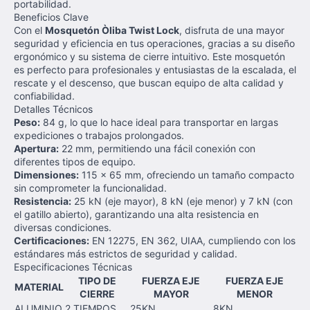
portabilidad.
Beneficios Clave
Con el
Mosquetón Òliba Twist Lock
, disfruta de una mayor
seguridad y eficiencia en tus operaciones, gracias a su diseño
ergonómico y su sistema de cierre intuitivo. Este mosquetón
es perfecto para profesionales y entusiastas de la escalada, el
rescate y el descenso, que buscan equipo de alta calidad y
confiabilidad.
Detalles Técnicos
Peso:
84 g, lo que lo hace ideal para transportar en largas
expediciones o trabajos prolongados.
Apertura:
22 mm, permitiendo una fácil conexión con
diferentes tipos de equipo.
Dimensiones:
115 x 65 mm, ofreciendo un tamaño compacto
sin comprometer la funcionalidad.
Resistencia:
25 kN (eje mayor), 8 kN (eje menor) y 7 kN (con
el gatillo abierto), garantizando una alta resistencia en
diversas condiciones.
Certificaciones:
EN 12275, EN 362, UIAA, cumpliendo con los
estándares más estrictos de seguridad y calidad.
Especificaciones Técnicas
TIPO DE
FUERZA EJE
FUERZA EJE
MATERIAL
CIERRE
MAYOR
MENOR
ALUMINIO
2 TIEMPOS
25KN
8KN