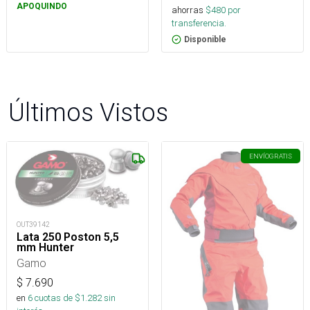
APOQUINDO
ahorras
$
480
por
transferencia.
Disponible
Últimos Vistos
ENVÍO
GRATIS
OUT39142
Lata 250 Poston 5,5
mm Hunter
Gamo
$
7.690
en
6
cuotas de $
1.282
sin