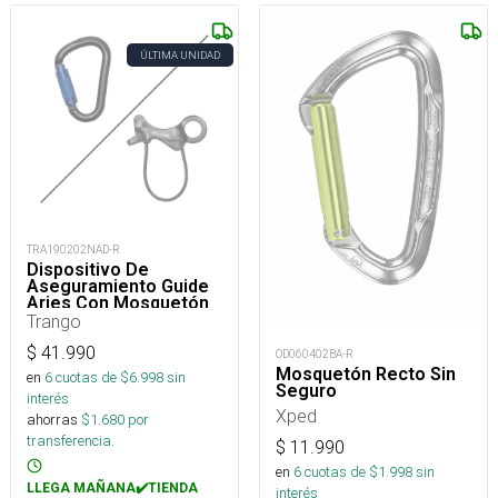
ÚLTIMA UNIDAD
TRA190202NAD-R
Dispositivo De
Aseguramiento Guide
Aries Con Mosquetón
Regulock Auto
Trango
$
41.990
OD060402BA-R
Mosquetón Recto Sin
en
6
cuotas de $
6.998
sin
Seguro
interés
Xped
ahorras
$
1.680
por
transferencia.
$
11.990
en
6
cuotas de $
1.998
sin
LLEGA MAÑANA✔️TIENDA
interés