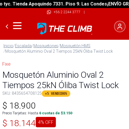
c. Tienda Apoquindo 7331. Piso 9. Las Condes
¡ENVÍO GRATIS
+56 2 2244 3777
|
Inicio
/
Escalada
/
Mosquetones
/
Mosquetón HMS
/
Mosquetón Aluminio Oval 2 Tiempos 25kN Óliba Twist Lock
Fixe
Mosquetón Aluminio Oval 2
Tiempos 25kN Óliba Twist Lock
SKU:
8435654708125
+5 VENDIDOS
$
18.900
Precio Tarjetas: Hasta
6
cuotas de $
3.150
$
18.144
4
% OFF