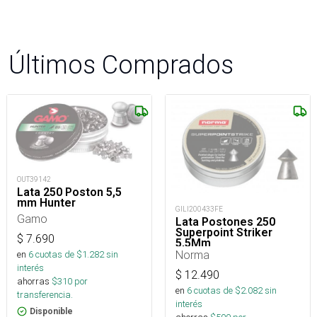
Últimos Comprados
OUT39142
Lata 250 Poston 5,5
mm Hunter
GILI200433FE
Gamo
Lata Postones 250
Superpoint Striker
$
7.690
5,5Mm
Norma
en
6
cuotas de $
1.282
sin
interés
$
12.490
ahorras
$
310
por
en
6
cuotas de $
2.082
sin
transferencia.
interés
Disponible