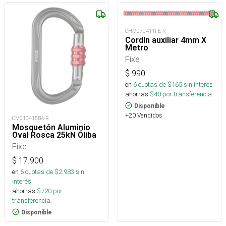
CHM070411FE-R
Cordín auxiliar 4mm X
Metro
Fixe
$
990
en
6
cuotas de $
165
sin interés
ahorras
$
40
por transferencia.
Disponible
+20 Vendidos
CM010415BA-R
Mosquetón Aluminio
Oval Rosca 25kN Óliba
Fixe
$
17.900
en
6
cuotas de $
2.983
sin
interés
ahorras
$
720
por
transferencia.
Disponible