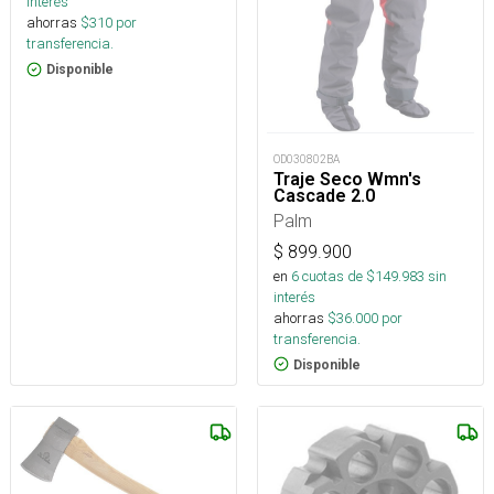
interés
ahorras
$
310
por
transferencia.
Disponible
OD030802BA
Traje Seco Wmn's
Cascade 2.0
Palm
$
899.900
en
6
cuotas de $
149.983
sin
interés
ahorras
$
36.000
por
transferencia.
Disponible