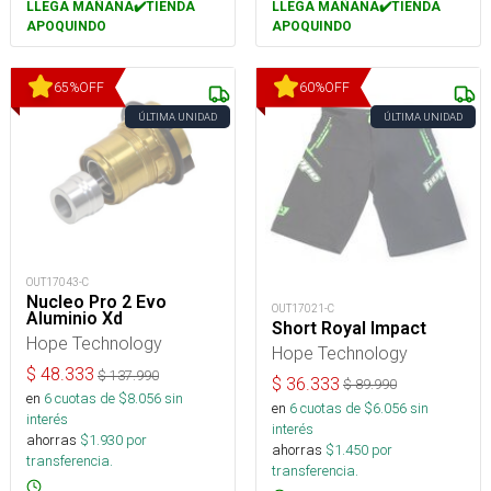
LLEGA MAÑANA✔️TIENDA
LLEGA MAÑANA✔️TIENDA
APOQUINDO
APOQUINDO
65
%
OFF
60
%
OFF
ÚLTIMA UNIDAD
ÚLTIMA UNIDAD
OUT17043-C
Nucleo Pro 2 Evo
OUT17021-C
Aluminio Xd
Short Royal Impact
Hope Technology
Hope Technology
$
48.333
$
137.990
$
36.333
$
89.990
en
6
cuotas de $
8.056
sin
en
6
cuotas de $
6.056
sin
interés
interés
ahorras
$
1.930
por
ahorras
$
1.450
por
transferencia.
transferencia.