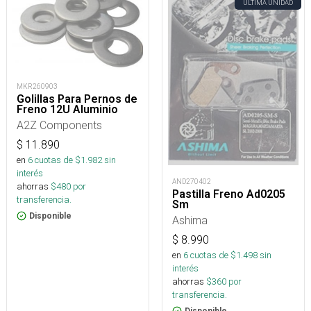
ÚLTIMA UNIDAD
MKR260903
Golillas Para Pernos de
Freno 12U Aluminio
A2Z Components
$
11.890
en
6
cuotas de $
1.982
sin
interés
AND270402
ahorras
$
480
por
Pastilla Freno Ad0205
transferencia.
Sm
Disponible
Ashima
$
8.990
en
6
cuotas de $
1.498
sin
interés
ahorras
$
360
por
transferencia.