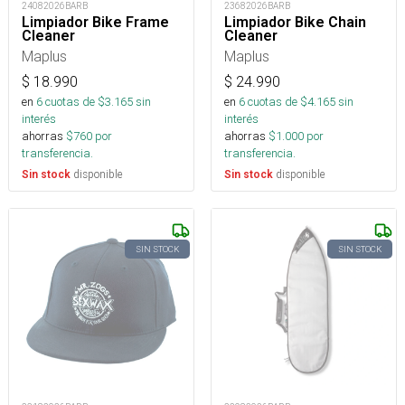
24082026BARB
23682026BARB
Limpiador Bike Frame
Limpiador Bike Chain
Cleaner
Cleaner
Maplus
Maplus
$
18.990
$
24.990
en
6
cuotas de $
3.165
sin
en
6
cuotas de $
4.165
sin
interés
interés
ahorras
$
760
por
ahorras
$
1.000
por
transferencia.
transferencia.
disponible
disponible
Sin stock
Sin stock
SIN STOCK
SIN STOCK