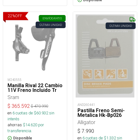
Disponible
22
%
OFF
ENVÍO
GRATIS
ÚLTIMA UNIDAD
ÚLTIMA UNIDAD
M240555
Manilla Rival 22 Cambio
11V Freno Incluido Tr
Sram
AND260441
$
365.592
$
470.990
Pastilla Freno Semi-
en
6
cuotas de $
60.932
sin
Metalica Hk-Bp026
interés
Alligator
ahorras
$
14.620
por
transferencia.
$
7.990
en
6
cuotas de $
1.332
sin
Disponible