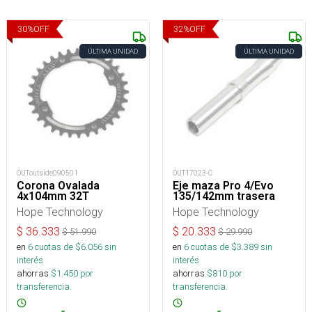
30
%
OFF
32
%
OFF
ÚLTIMA UNIDAD
ÚLTIMA UNIDAD
OUToutside090501
OUT17023-C
Corona Ovalada
Eje maza Pro 4/Evo
4x104mm 32T
135/142mm trasera
Hope Technology
Hope Technology
$
36.333
$
20.333
$
51.990
$
29.990
en
6
cuotas de $
6.056
sin
en
6
cuotas de $
3.389
sin
interés
interés
ahorras
$
1.450
por
ahorras
$
810
por
transferencia.
transferencia.