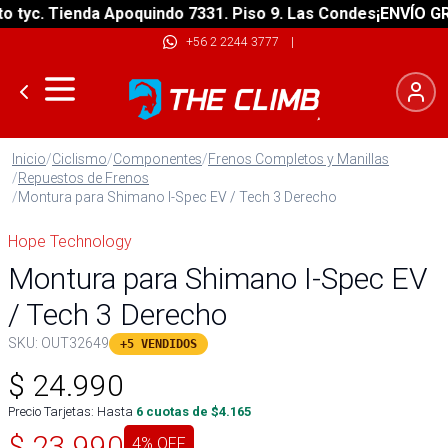
yc. Tienda Apoquindo 7331. Piso 9. Las Condes
¡ENVÍO GRATI
+56 2 2244 3777
|
Inicio
/
Ciclismo
/
Componentes
/
Frenos Completos y Manillas
/
Repuestos de Frenos
/
Montura para Shimano I-Spec EV / Tech 3 Derecho
Hope Technology
Montura para Shimano I-Spec EV
/ Tech 3 Derecho
SKU:
OUT32649
+5 VENDIDOS
$
24.990
Precio Tarjetas: Hasta
6
cuotas de $
4.165
$
23.990
4
% OFF