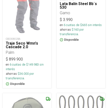
Lata Balín Steel Bb´s
530
Gamo
$
3.990
en
6
cuotas de $
665
sin interés
ahorras
$
160
por
transferencia.
OD030802BA
Disponible
Traje Seco Wmn's
Cascade 2.0
Palm
$
899.900
en
6
cuotas de $
149.983
sin
interés
ahorras
$
36.000
por
transferencia.
Disponible