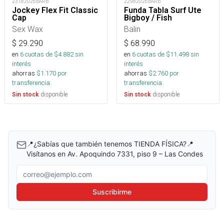
23182026BARB
22982026BARB
Jockey Flex Fit Classic
Funda Tabla Surf Ute
Cap
Bigboy / Fish
Sex Wax
Balin
$
29.290
$
68.990
en
6
cuotas de $
4.882
sin
en
6
cuotas de $
11.498
sin
interés
interés
ahorras
$
1.170
por
ahorras
$
2.760
por
transferencia.
transferencia.
disponible
disponible
Sin stock
Sin stock
📍¿Sabías que también tenemos TIENDA FÍSICA?📍
Visítanos en Av. Apoquindo 7331, piso 9 – Las Condes
Correo electrónico
Suscribirme