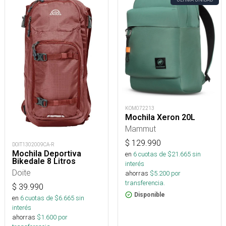
KOM072213
Mochila Xeron 20L
Mammut
$
129.990
DOIT1302009CA-R
Mochila Deportiva
en
6
cuotas de $
21.665
sin
Bikedale 8 Litros
interés
Doite
ahorras
$
5.200
por
transferencia.
$
39.990
Disponible
en
6
cuotas de $
6.665
sin
interés
ahorras
$
1.600
por