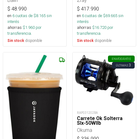
Balin
Zray
$
48.990
$
417.990
en
6
cuotas de $
8.165
sin
en
6
cuotas de $
69.665
sin
interés
interés
ahorras
$
1.960
por
ahorras
$
16.720
por
transferencia.
transferencia.
disponible
disponible
Sin stock
Sin stock
ENVÍO
GRATIS
3
ÚLTIMAS
RAP031202BA
Carrete Ok Solterra
Slx-50WIIb
Okuma
$
336.990