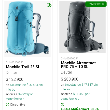
ENVÍO
GRATIS
CHM090700JA
Mochila Aircontact
CHM021609FE
PRO 75 + 10 SL
Mochila Trail 28 SL
Deuter
Deuter
$
283.900
$
122.900
en
6
cuotas de $
47.317
sin
en
6
cuotas de $
20.483
sin
interés
interés
ahorras
$
11.360
por
ahorras
$
4.920
por
transferencia.
transferencia.
Disponible
LLEGA MAÑANA✔️TIENDA