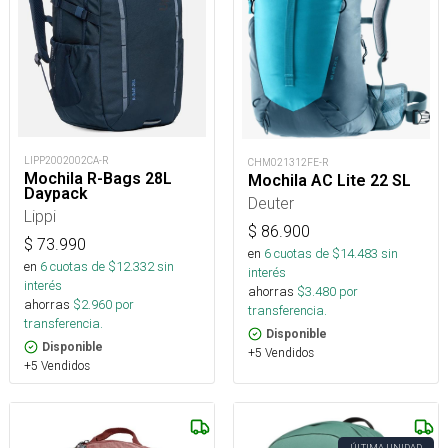
LIPP2002002CA-R
CHM021312FE-R
Mochila R-Bags 28L
Mochila AC Lite 22 SL
Daypack
Deuter
Lippi
$
86.900
$
73.990
en
6
cuotas de $
14.483
sin
en
6
cuotas de $
12.332
sin
interés
interés
ahorras
$
3.480
por
ahorras
$
2.960
por
transferencia.
transferencia.
Disponible
Disponible
+5 Vendidos
+5 Vendidos
ÚLTIMA UNIDAD