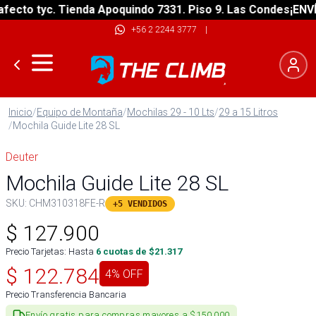
to tyc. Tienda Apoquindo 7331. Piso 9. Las Condes
¡ENVÍO G
+56 2 2244 3777
|
Inicio
/
Equipo de Montaña
/
Mochilas 29 - 10 Lts
/
29 a 15 Litros
/
Mochila Guide Lite 28 SL
Deuter
Mochila Guide Lite 28 SL
SKU:
CHM310318FE-R
+5 VENDIDOS
$
127.900
Precio Tarjetas: Hasta
6
cuotas de $
21.317
$
122.784
4
% OFF
Precio Transferencia Bancaria
Envío gratis para compras mayores a $150.000