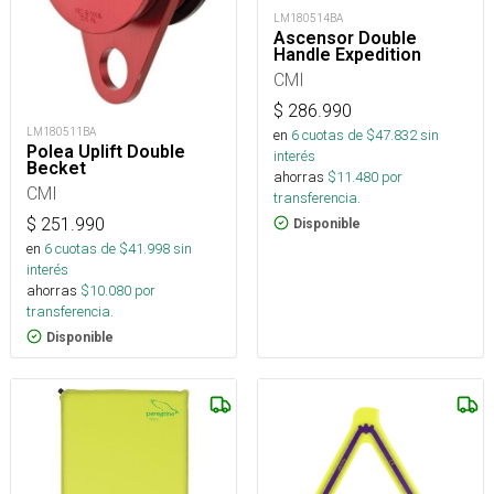
LM180514BA
Ascensor Double
Handle Expedition
CMI
$
286.990
LM180511BA
en
6
cuotas de $
47.832
sin
Polea Uplift Double
interés
Becket
ahorras
$
11.480
por
CMI
transferencia.
$
251.990
Disponible
en
6
cuotas de $
41.998
sin
interés
ahorras
$
10.080
por
transferencia.
Disponible