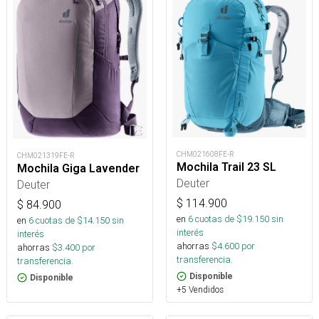
CHM021608FE-R
CHM021319FE-R
Mochila Trail 23 SL
Mochila Giga Lavender
Deuter
Deuter
$
114.900
$
84.900
en
6
cuotas de $
19.150
sin
en
6
cuotas de $
14.150
sin
interés
interés
ahorras
$
4.600
por
ahorras
$
3.400
por
transferencia.
transferencia.
Disponible
Disponible
+5 Vendidos