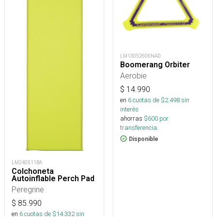
LM13052606NAD
Boomerang Orbiter
Aerobie
$
14.990
en
6
cuotas de $
2.498
sin
interés
ahorras
$
600
por
transferencia.
Disponible
LM240511BA
Colchoneta
Autoinflable Perch Pad
Peregrine
$
85.990
en
6
cuotas de $
14.332
sin