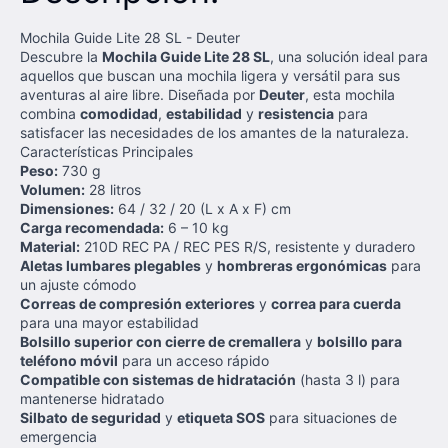
Mochila Guide Lite 28 SL - Deuter
Descubre la
Mochila Guide Lite 28 SL
, una solución ideal para
aquellos que buscan una mochila ligera y versátil para sus
aventuras al aire libre. Diseñada por
Deuter
, esta mochila
combina
comodidad
,
estabilidad
y
resistencia
para
satisfacer las necesidades de los amantes de la naturaleza.
Características Principales
Peso:
730 g
Volumen:
28 litros
Dimensiones:
64 / 32 / 20 (L x A x F) cm
Carga recomendada:
6 – 10 kg
Material:
210D REC PA / REC PES R/S, resistente y duradero
Aletas lumbares plegables
y
hombreras ergonómicas
para
un ajuste cómodo
Correas de compresión exteriores
y
correa para cuerda
para una mayor estabilidad
Bolsillo superior con cierre de cremallera
y
bolsillo para
teléfono móvil
para un acceso rápido
Compatible con sistemas de hidratación
(hasta 3 l) para
mantenerse hidratado
Silbato de seguridad
y
etiqueta SOS
para situaciones de
emergencia