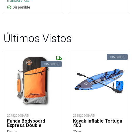
transferencia.
Disponible
Últimos Vistos
SIN STOCK
SIN STOCK
22782026BARB
23382026BARB
Funda Bodyboard
Kayak Inflable Tortuga
Express Double
400