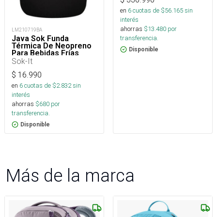
en
6
cuotas de $
56.165
sin
interés
ahorras
$
13.480
por
LM210719BA
transferencia.
Java Sok Funda
Térmica De Neopreno
Disponible
Para Bebidas Frías
Sok-It
$
16.990
en
6
cuotas de $
2.832
sin
interés
ahorras
$
680
por
transferencia.
Disponible
Más de la marca