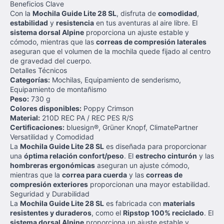
Beneficios Clave
Con la
Mochila Guide Lite 28 SL
, disfruta de
comodidad
,
estabilidad
y
resistencia
en tus aventuras al aire libre. El
sistema dorsal Alpine
proporciona un ajuste estable y
cómodo, mientras que las
correas de compresión laterales
aseguran que el volumen de la mochila quede fijado al centro
de gravedad del cuerpo.
Detalles Técnicos
Categorías:
Mochilas, Equipamiento de senderismo,
Equipamiento de montañismo
Peso:
730 g
Colores disponibles:
Poppy Crimson
Material:
210D REC PA / REC PES R/S
Certificaciones:
bluesign®, Grüner Knopf, ClimatePartner
Versatilidad y Comodidad
La
Mochila Guide Lite 28 SL
es diseñada para proporcionar
una
óptima relación confort/peso
. El
estrecho cinturón
y las
hombreras ergonómicas
aseguran un ajuste cómodo,
mientras que la
correa para cuerda
y las
correas de
compresión exteriores
proporcionan una mayor estabilidad.
Seguridad y Durabilidad
La
Mochila Guide Lite 28 SL
es fabricada con
materials
resistentes y duraderos
, como el
Ripstop 100% reciclado
. El
sistema dorsal Alpine
proporciona un ajuste estable y