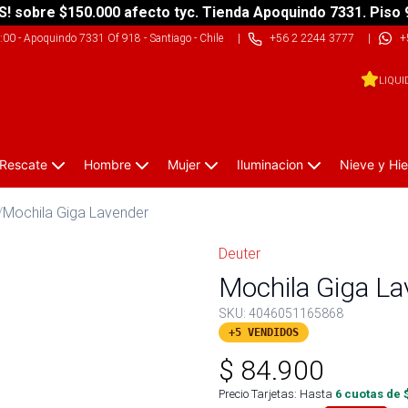
S! sobre $150.000 afecto tyc. Tienda Apoquindo 7331. Piso 
9:00
-
Apoquindo 7331 Of 918 - Santiago - Chile
|
+56 2 2244 3777
|
+
LIQUI
 Rescate
Hombre
Mujer
Iluminacion
Nieve y Hie
/
Mochila Giga Lavender
Deuter
Mochila Giga La
SKU:
4046051165868
+5 VENDIDOS
$
84.900
Precio Tarjetas: Hasta
6
cuotas de 