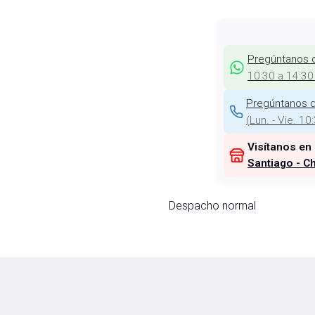
Pregúntanos 
10:30 a 14:30
Pregúntanos d
(
Lun. - Vie. 10
Visítanos en
Santiago - Ch
Despacho normal