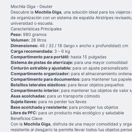
Mochila Giga - Deuter
Descubre la
Mochila Giga
, una solución ideal para los viajer
de organización con un sistema de espalda Airstripes revisado,
universidad o escuela.
Características Principales
Peso:
980 gramos
Volumen:
28 litros
Dimensiones:
48 / 32 / 18 (largo x ancho x profundidad) cm
Carga recomendada:
3 – 6 kg
Compartimento para portátil:
hasta 15 pulgadas
Sistema de pistas de aterrizaje:
para una mayor comodidad
Cinturón extraíble y ajustable:
para un ajuste personalizado
Compartimento organizador:
para el almacenamiento ordenado
Compartimento para documentos:
para mantener tus papele
Bolsillos laterales elásticos:
para llevar objetos pequeños
Compartimento interior:
para mantener tus objetos de valor 
Asas acolchadas:
para un transporte cómodo
Sujeta llaves:
para no perder tus llaves
Base acolchada y resistente:
para proteger tus objetos
Libre de PFC:
para un producto más ecológico y saludable
Beneficios Clave
Con la
Mochila Giga
, disfruta de una mayor comodidad y organ
resistente al desgarro te permite llevar todos tus objetos pe