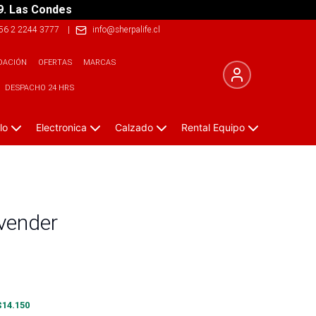
9. Las Condes
56 2 2244 3777
|
info@sherpalife.cl
DACIÓN
OFERTAS
MARCAS
DESPACHO 24 HRS
lo
Electronica
Calzado
Rental Equipo
vender
$
14.150