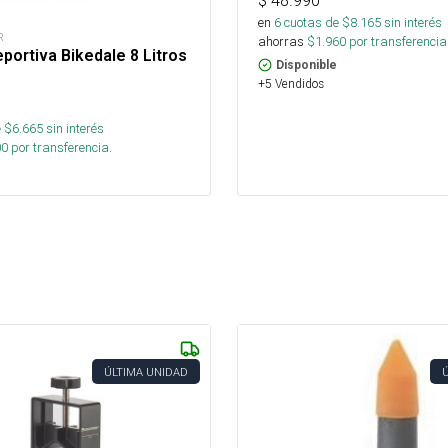
$
48.990
en
6
cuotas de $
8.165
sin interés
R
ahorras
$
1.960
por transferencia
portiva Bikedale 8 Litros
Disponible
+5 Vendidos
 $
6.665
sin interés
00
por transferencia.
ÚLTIMA UNIDAD