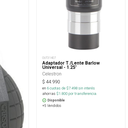
OUT31407
Adaptador T /Lente Barlow
Universal - 1.25'
Celestron
$
44.990
en
6
cuotas de $
7.498
sin interés
ahorras
$
1.800
por transferencia.
Disponible
+5 Vendidos