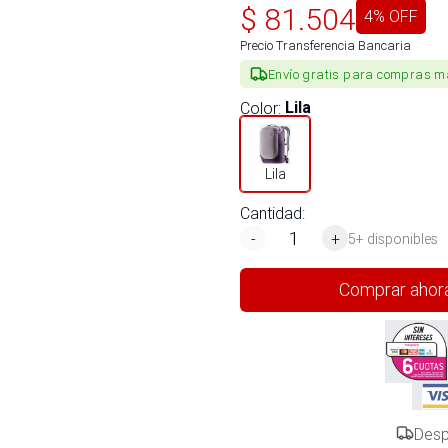
$
81.504
4
% OFF
Precio Transferencia Bancaria
Envío gratis para compras m
Color
:
Lila
Lila
Cantidad:
-
+
5+ disponibles
Comprar ahor
Desp