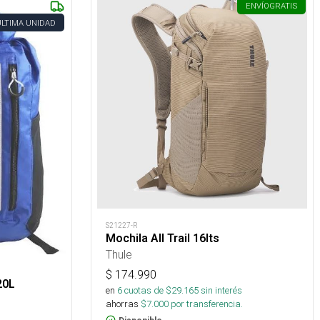
ENVÍO
GRATIS
ÚLTIMA UNIDAD
S21227-R
Mochila All Trail 16lts
Thule
$
174.990
20L
en
6
cuotas de $
29.165
sin interés
ahorras
$
7.000
por transferencia.