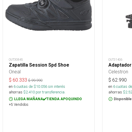
OUT30845
OUT31406
Zapatilla Session Spd Shoe
Adaptador 
Oneal
Celestron
$
60.333
$
62.990
$
99.990
en
6
cuotas de $
10.056
sin interés
en
6
cuotas de
ahorras
$
2.410
por transferencia.
ahorras
$
2.5
LLEGA MAÑANA✔️TIENDA APOQUINDO
Disponible
+5 Vendidos