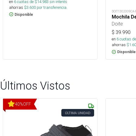
en
6
cuotas de $
14.983
sin interés
ahorras
$
3.600
por transferencia.
DOIT1302009CA-
Disponible
Mochila De
Doite
$
39.990
en
6
cuotas de
ahorras
$
1.6
Disponible
Últimos Vistos
40
%
OFF
ÚLTIMA UNIDAD