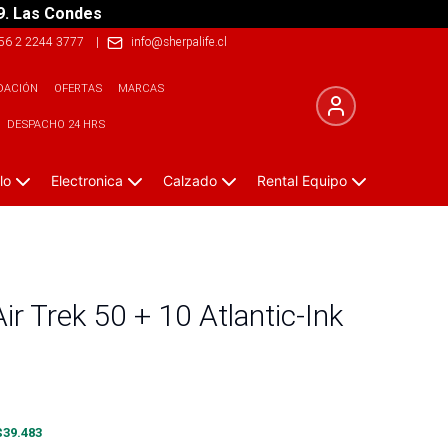
9. Las Condes
56 2 2244 3777
|
info@sherpalife.cl
DACIÓN
OFERTAS
MARCAS
DESPACHO 24 HRS
lo
Electronica
Calzado
Rental Equipo
ir Trek 50 + 10 Atlantic-Ink
$
39.483