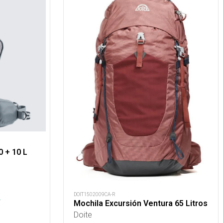
0 + 10 L
s
DOIT1502009CA-R
.
Mochila Excursión Ventura 65 Litros
Doite