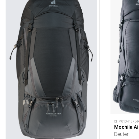
CHM010415FE-
Mochila Ai
Deuter