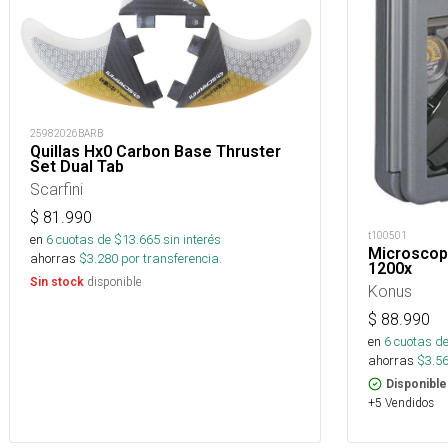
25982026BARB
Quillas Hx0 Carbon Base Thruster
Set Dual Tab
Scarfini
$
81.990
t100501
en
6
cuotas de $
13.665
sin interés
Microscop
ahorras
$
3.280
por transferencia.
1200x
disponible
Sin stock
Konus
$
88.990
en
6
cuotas de
ahorras
$
3.5
Disponible
+5 Vendidos