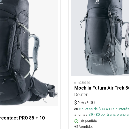
chm280310
Mochila Futura Air Trek 5
Deuter
$
236.900
en
6
cuotas de $
39.483
sin interé
R
ahorras
$
9.480
por transferencia
rcontact PRO 85 + 10
Disponible
+5 Vendidos