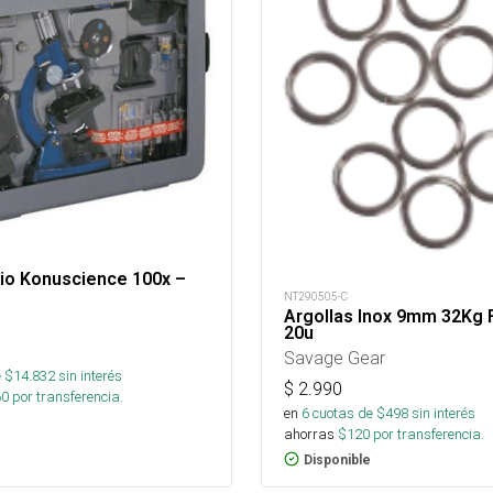
io Konuscience 100x –
NT290505-C
Argollas Inox 9mm 32Kg 
20u
Savage Gear
 $
14.832
sin interés
$
2.990
60
por transferencia.
en
6
cuotas de $
498
sin interés
ahorras
$
120
por transferencia.
Disponible