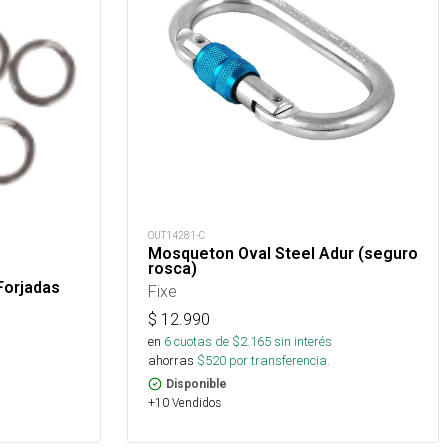
OUT14281-C
Mosqueton Oval Steel Adur (seguro
rosca)
Forjadas
Fixe
$
12.990
en
6
cuotas de $
2.165
sin interés
ahorras
$
520
por transferencia.
Disponible
+10 Vendidos