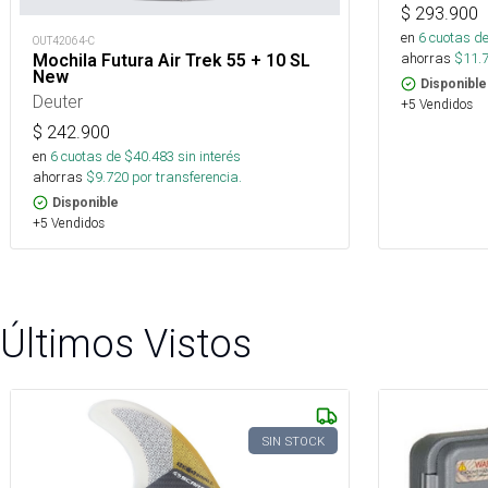
$
293.900
en
6
cuotas de
OUT42064-C
ahorras
$
11.
Mochila Futura Air Trek 55 + 10 SL
New
Disponible
Deuter
+5 Vendidos
$
242.900
en
6
cuotas de $
40.483
sin interés
ahorras
$
9.720
por transferencia.
Disponible
+5 Vendidos
Últimos Vistos
SIN STOCK