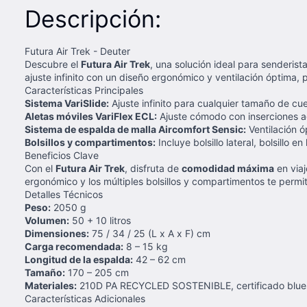
Descripción:
Futura Air Trek - Deuter
Descubre el
Futura Air Trek
, una solución ideal para senderis
ajuste infinito con un diseño ergonómico y ventilación óptima
Características Principales
Sistema VariSlide:
Ajuste infinito para cualquier tamaño de cu
Aletas móviles VariFlex ECL:
Ajuste cómodo con inserciones 
Sistema de espalda de malla Aircomfort Sensic:
Ventilación ó
Bolsillos y compartimentos:
Incluye bolsillo lateral, bolsillo
Beneficios Clave
Con el
Futura Air Trek
, disfruta de
comodidad máxima
en viaj
ergonómico y los múltiples bolsillos y compartimentos te permi
Detalles Técnicos
Peso:
2050 g
Volumen:
50 + 10 litros
Dimensiones:
75 / 34 / 25 (L x A x F) cm
Carga recomendada:
8 – 15 kg
Longitud de la espalda:
42 – 62 cm
Tamaño:
170 – 205 cm
Materiales:
210D PA RECYCLED SOSTENIBLE, certificado blue
Características Adicionales