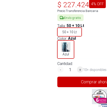
$
227.424
4
% OFF
Precio Transferencia Bancaria
Envío gratis
Talla
:
50 + 10 Lt
50 + 10 Lt
Color
:
Azul
Azul
Cantidad:
-
+
10+ disponibles
Comprar ahor