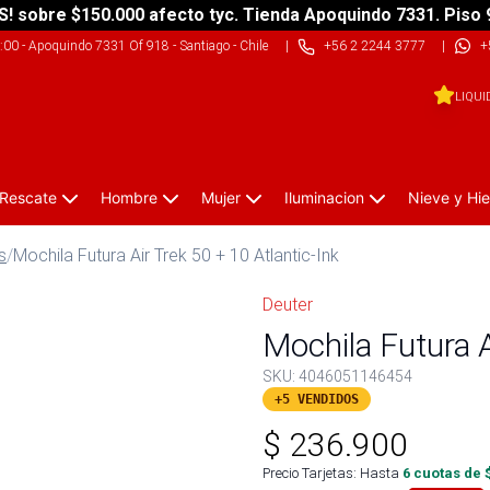
S! sobre $150.000 afecto tyc. Tienda Apoquindo 7331. Piso 
9:00
-
Apoquindo 7331 Of 918 - Santiago - Chile
|
+56 2 2244 3777
|
+
LIQUI
 Rescate
Hombre
Mujer
Iluminacion
Nieve y Hie
s
/
Mochila Futura Air Trek 50 + 10 Atlantic-Ink
Deuter
Mochila Futura A
SKU:
4046051146454
+5 VENDIDOS
$
236.900
Precio Tarjetas: Hasta
6
cuotas de 