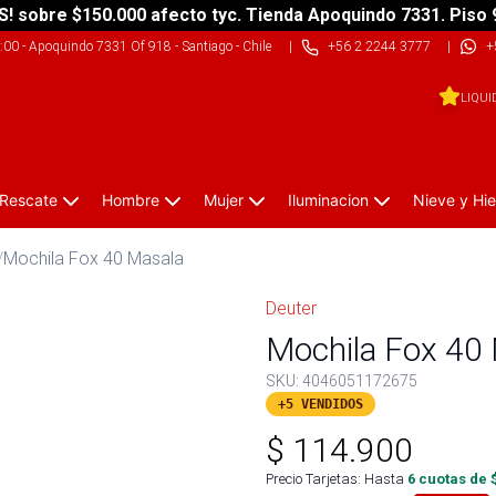
S! sobre $150.000 afecto tyc. Tienda Apoquindo 7331. Piso 
9:00
-
Apoquindo 7331 Of 918 - Santiago - Chile
|
+56 2 2244 3777
|
+
LIQUI
 Rescate
Hombre
Mujer
Iluminacion
Nieve y Hie
/
Mochila Fox 40 Masala
Deuter
Mochila Fox 40
SKU:
4046051172675
+5 VENDIDOS
$
114.900
Precio Tarjetas: Hasta
6
cuotas de 