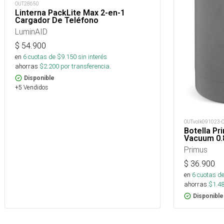
OUT28650
Linterna PackLite Max 2-en-1
Cargador De Teléfono
LuminAID
$
54.900
en
6
cuotas de $
9.150
sin interés
ahorras
$
2.200
por transferencia.
Disponible
+5 Vendidos
OUTvolk091023-
Botella Pri
Vacuum 0.
Primus
$
36.900
en
6
cuotas de
ahorras
$
1.4
Disponible