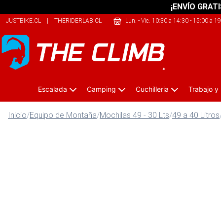
¡ENVÍO GRATI
JUSTBIKE.CL
|
THERIDERLAB.CL
|
SHERPALIFE.CL
Lun. - Vie. 10:30 a 14:30 - 15:00 a 1
Escalada
Camping
Cuchilleria
Trabajo y
Inicio
/
Equipo de Montaña
/
Mochilas 49 - 30 Lts
/
49 a 40 Litros