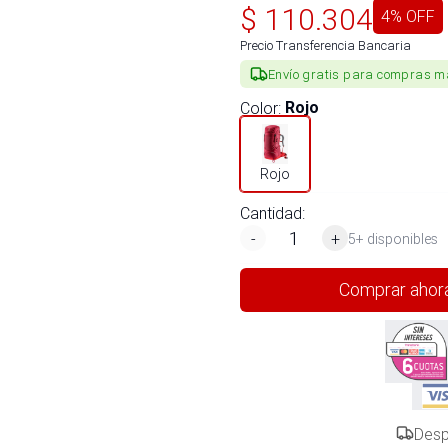
$
110.304
4
% OFF
Precio Transferencia Bancaria
Envío gratis para compras m
Color
:
Rojo
Rojo
Cantidad:
-
+
5+ disponibles
Comprar ahor
Desp