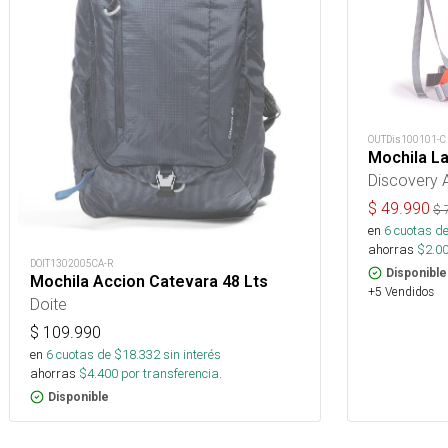
OUTDis100101-C
Mochila L
Discovery 
$
49.990
$
en
6
cuotas de
ahorras
$
2.0
DOIT1302005CA-R
Disponible
Mochila Accion Catevara 48 Lts
+5 Vendidos
Doite
$
109.990
en
6
cuotas de $
18.332
sin interés
ahorras
$
4.400
por transferencia.
Disponible