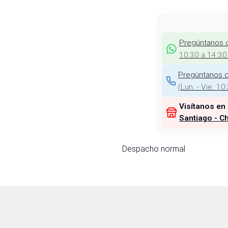
Pregúntanos 
10:30 a 14:30
Pregúntanos d
(
Lun. - Vie. 10
Visítanos en
Santiago - Ch
Despacho normal