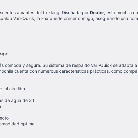
lescentes amantes del trekking. Diseñada por
Deuter
, esta mochila c
spaldo Vari-Quick, la Fox puede crecer contigo, asegurando una com
sign
más cómoda y segura. Su sistema de respaldo Vari-Quick se adapta a t
mochila cuenta con numerous características prácticas, como comparti
 al aire libre
as de agua de 3 l
S
fecto
 comodidad óptima