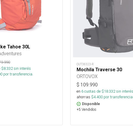
ake Tahoe 30L
Adventures
79.990
OUT38323-R
 $
8.332
sin interés
Mochila Traverse 30
00
por transferencia.
ORTOVOX
$
109.990
en
6
cuotas de $
18.332
sin interé
ahorras
$
4.400
por transferencia
Disponible
+5 Vendidos