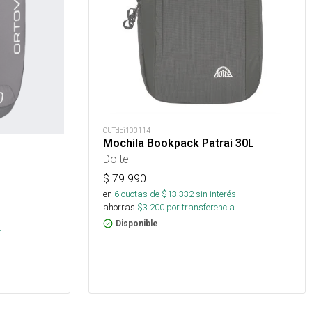
OUTdoi103114
Mochila Bookpack Patrai 30L
Doite
$
79.990
en
6
cuotas de $
13.332
sin interés
ahorras
$
3.200
por transferencia.
s
Disponible
.