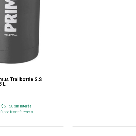
C
mus Trailbottle S.S
8 L
 $
6.150
sin interés
80
por transferencia.