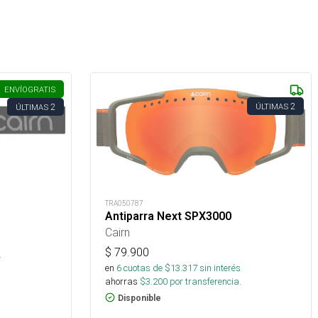
ENVÍO
GRATIS
2
2
ÚLTIMAS
ÚLTIMAS
TRA050787
Antiparra Next SPX3000
Cairn
s
$
79.900
.
en
6
cuotas de $
13.317
sin interés
ahorras
$
3.200
por transferencia.
Disponible