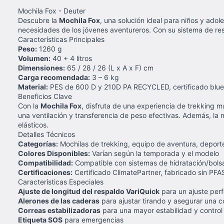
Mochila Fox - Deuter
Descubre la
Mochila Fox
, una solución ideal para niños y ado
necesidades de los jóvenes aventureros. Con su sistema de re
Características Principales
Peso:
1260 g
Volumen:
40 + 4 litros
Dimensiones:
65 / 28 / 26 (L x A x F) cm
Carga recomendada:
3 – 6 kg
Material:
PES de 600 D y 210D PA RECYCLED, certificado blue
Beneficios Clave
Con la
Mochila Fox
, disfruta de una experiencia de trekking 
una ventilación y transferencia de peso efectivas. Además, la 
elásticos.
Detalles Técnicos
Categorías:
Mochilas de trekking, equipo de aventura, deportes
Colores Disponibles:
Varían según la temporada y el modelo
Compatibilidad:
Compatible con sistemas de hidratación/bols
Certificaciones:
Certificado ClimatePartner, fabricado sin PFA
Características Especiales
Ajuste de longitud del respaldo VariQuick
para un ajuste per
Alerones de las caderas
para ajustar tirando y asegurar una
Correas estabilizadoras
para una mayor estabilidad y control
Etiqueta SOS
para emergencias