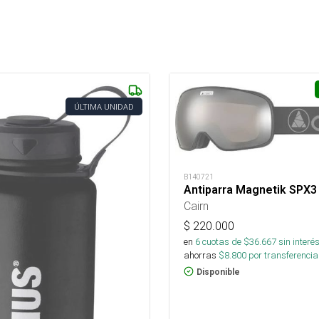
ÚLTIMA UNIDAD
B140721
Antiparra Magnetik SPX3
Cairn
$
220.000
en
6
cuotas de $
36.667
sin interé
ahorras
$
8.800
por transferencia
Disponible