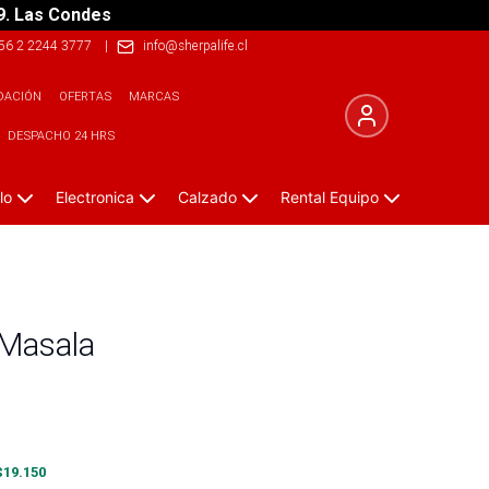
9. Las Condes
56 2 2244 3777
|
info@sherpalife.cl
DACIÓN
OFERTAS
MARCAS
DESPACHO 24 HRS
lo
Electronica
Calzado
Rental Equipo
 Masala
$
19.150