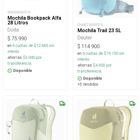
DOI050606FE-R
Mochila Bookpack Alfa
28 Litros
CHM021608FE-R
Doite
Mochila Trail 23 SL
Deuter
$
75.990
en
6
cuotas de $
12.665
sin
$
114.900
interés
en
6
cuotas de $
19.150
sin
ahorras
$
3.040
por
interés
transferencia.
ahorras
$
4.600
por
transferencia.
Disponible
Disponible
+5 Vendidos