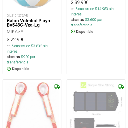
$
89.900
en
6
cuotas de $
14.983
sin
interés
GIL210427BA-R
ahorras
$
3.600
por
Balon Voleibol Playa
Bv543C-Vxa-Lg
transferencia.
MIKASA
Disponible
$
22.990
en
6
cuotas de $
3.832
sin
interés
ahorras
$
920
por
transferencia.
Disponible