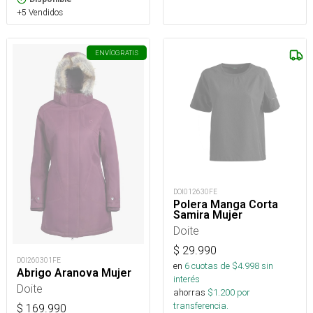
+5 Vendidos
ENVÍO
GRATIS
DOI012630FE
Polera Manga Corta
Samira Mujer
Doite
$
29.990
DOI260301FE
en
6
cuotas de $
4.998
sin
Abrigo Aranova Mujer
interés
Doite
ahorras
$
1.200
por
transferencia.
$
169.990