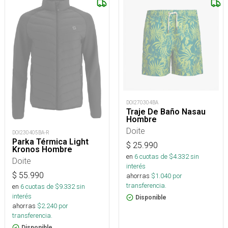
DOI270304BA
Traje De Baño Nasau
Hombre
Doite
DOI230405BA-R
Parka Térmica Light
$
25.990
Kronos Hombre
en
6
cuotas de $
4.332
sin
Doite
interés
$
55.990
ahorras
$
1.040
por
transferencia.
en
6
cuotas de $
9.332
sin
interés
Disponible
ahorras
$
2.240
por
transferencia.
Disponible