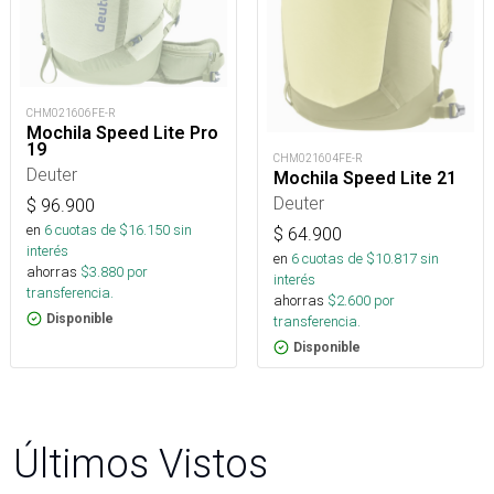
CHM021606FE-R
Mochila Speed Lite Pro
19
CHM021604FE-R
Deuter
Mochila Speed Lite 21
Deuter
$
96.900
en
6
cuotas de $
16.150
sin
$
64.900
interés
en
6
cuotas de $
10.817
sin
ahorras
$
3.880
por
interés
transferencia.
ahorras
$
2.600
por
Disponible
transferencia.
Disponible
Últimos Vistos