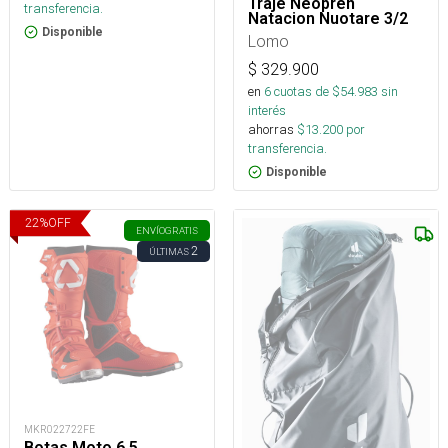
Traje Neopren
transferencia.
Natacion Nuotare 3/2
Disponible
Lomo
$
329.900
en
6
cuotas de $
54.983
sin
interés
ahorras
$
13.200
por
transferencia.
Disponible
22
%
OFF
ENVÍO
GRATIS
2
ÚLTIMAS
MKR022722FE
Botas Moto 6.5