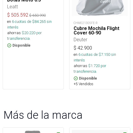
Leatt
$
505.592
$
650.990
en
6
cuotas de $
84.265
sin
CHM021305FE-R
interés
Cubre Mochila Flight
Cover 60-90
ahorras
$
20.220
por
transferencia.
Deuter
Disponible
$
42.900
en
6
cuotas de $
7.150
sin
interés
ahorras
$
1.720
por
transferencia.
Disponible
+5 Vendidos
Más de la marca