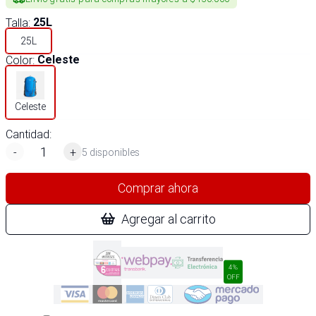
Talla
:
25L
25L
Color
:
Celeste
Celeste
Cantidad:
-
+
5 disponibles
Comprar ahora
Agregar al carrito
4%
OFF