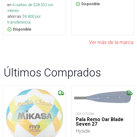
Disponible
en
6
cuotas de $
28.332
sin
interés
ahorras
$
6.800
por
transferencia.
Disponible
Ver más de la marca
Últimos Comprados
OD310703BA
Pala Remo Oar Blade
Seven 27
Hyside