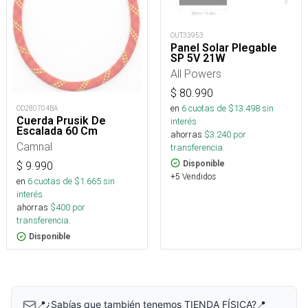
OUT33953
Panel Solar Plegable
SP 5V 21W
All Powers
$
80.990
en
6
cuotas de $
13.498
sin
OD280704BA
Cuerda Prusik De
interés
Escalada 60 Cm
ahorras
$
3.240
por
Camnal
transferencia.
Disponible
$
9.990
+5 Vendidos
en
6
cuotas de $
1.665
sin
interés
ahorras
$
400
por
transferencia.
Disponible
📍¿Sabías que también tenemos TIENDA FÍSICA?📍