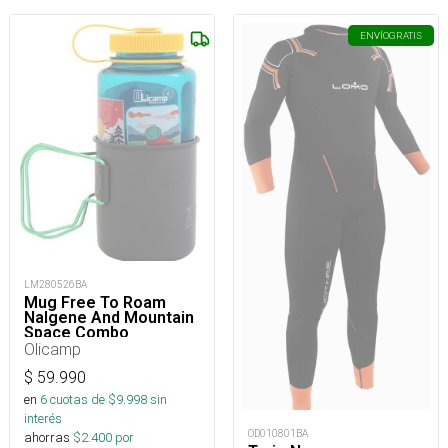
ENVÍO
GRATIS
LM280526BA
Mug Free To Roam
Nalgene And Mountain
Space Combo
Olicamp
$
59.990
en
6
cuotas de $
9.998
sin
interés
OD010801BA
ahorras
$
2.400
por