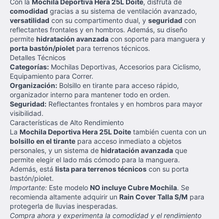
Con la
Mochila Deportiva Hera 25L Doite
, disfruta de
comodidad
gracias a su sistema de ventilación avanzado,
versatilidad
con su compartimento dual, y
seguridad
con
reflectantes frontales y en hombros. Además, su diseño
permite
hidratación avanzada
con soporte para manguera y
porta bastón/piolet
para terrenos técnicos.
Detalles Técnicos
Categorías:
Mochilas Deportivas, Accesorios para Ciclismo,
Equipamiento para Correr.
Organización:
Bolsillo en tirante para acceso rápido,
organizador interno para mantener todo en orden.
Seguridad:
Reflectantes frontales y en hombros para mayor
visibilidad.
Características de Alto Rendimiento
La
Mochila Deportiva Hera 25L Doite
también cuenta con un
bolsillo en el tirante
para acceso inmediato a objetos
personales, y un sistema de
hidratación avanzada
que
permite elegir el lado más cómodo para la manguera.
Además, está
lista para terrenos técnicos
con su porta
bastón/piolet.
Importante:
Este modelo
NO incluye Cubre Mochila
. Se
recomienda altamente adquirir un
Rain Cover Talla S/M
para
protegerla de lluvias inesperadas.
Compra ahora y experimenta la comodidad y el rendimiento