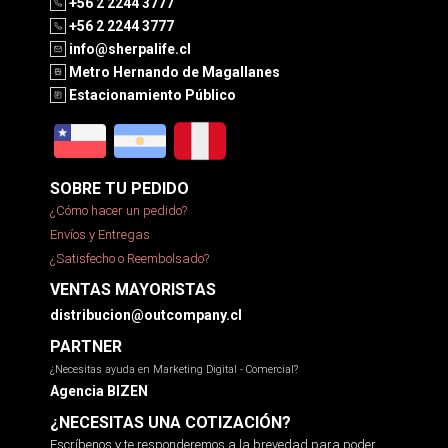
+56 2 2244 3777
+56 2 2244 3777
info@sherpalife.cl
Metro Hernando de Magallanes
Estacionamiento Público
SOBRE TU PEDIDO
¿Cómo hacer un pedido?
Envíos y Entregas
¿Satisfecho o Reembolsado?
VENTAS MAYORISTAS
distribucion@outcompany.cl
PARTNER
¿Necesitas ayuda en Marketing Digital - Comercial?
Agencia BIZEN
¿NECESITAS UNA COTIZACIÓN?
Escríbenos y te responderemos a la brevedad para poder