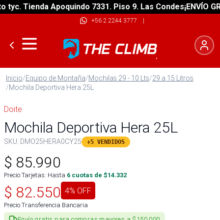
c. Tienda Apoquindo 7331. Piso 9. Las Condes
¡ENVÍO GRATIS
+56 2 2244 3777
|
Inicio
/
Equipo de Montaña
/
Mochilas 29 - 10 Lts
/
29 a 15 Litros
/
Mochila Deportiva Hera 25L
Doite
Mochila Deportiva Hera 25L
SKU:
DMO25HERA0CY25
+5 VENDIDOS
$
85.990
Precio Tarjetas: Hasta
6
cuotas de $
14.332
$
82.550
4
% OFF
Precio Transferencia Bancaria
Envío gratis para compras mayores a $150.000