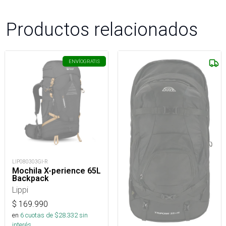
Productos relacionados
ENVÍO
GRATIS
LIP080303GI-R
Mochila X-perience 65L
Backpack
Lippi
$
169.990
en
6
cuotas de $
28.332
sin
interés