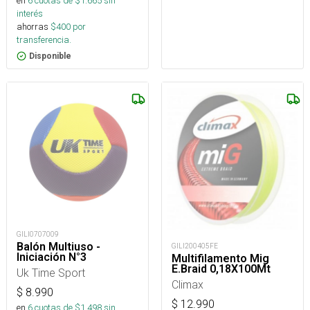
en
6
cuotas de $
1.665
sin
interés
ahorras
$
400
por
transferencia.
Disponible
GILI0707009
Balón Multiuso -
GILI200405FE
Iniciación N°3
Multifilamento Mig
E.Braid 0,18X100Mt
Uk Time Sport
Climax
$
8.990
$
12.990
en
6
cuotas de $
1.498
sin