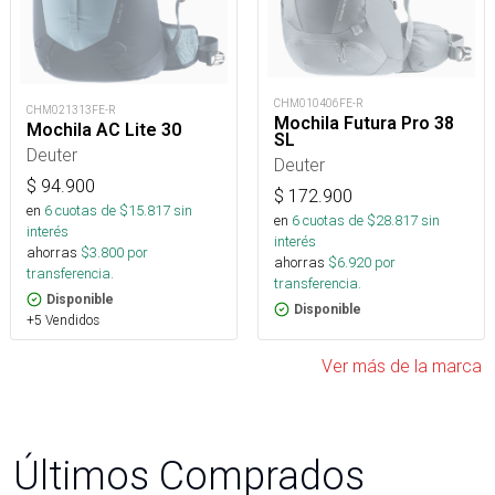
CHM010406FE-R
CHM021313FE-R
Mochila Futura Pro 38
Mochila AC Lite 30
SL
Deuter
Deuter
$
94.900
$
172.900
en
6
cuotas de $
15.817
sin
en
6
cuotas de $
28.817
sin
interés
interés
ahorras
$
3.800
por
ahorras
$
6.920
por
transferencia.
transferencia.
Disponible
Disponible
+5 Vendidos
Ver más de la marca
Últimos Comprados