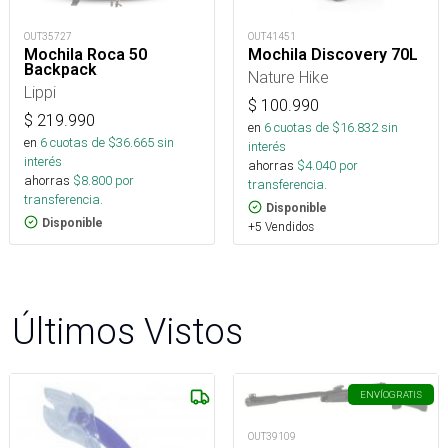
OUT35727
OUT41451
Mochila Roca 50
Mochila Discovery 70L
Backpack
Nature Hike
Lippi
$
100.990
$
219.990
en
6
cuotas de $
16.832
sin
en
6
cuotas de $
36.665
sin
interés
interés
ahorras
$
4.040
por
ahorras
$
8.800
por
transferencia.
transferencia.
Disponible
Disponible
+5 Vendidos
Últimos Vistos
ENVÍO
GRATIS
OUT39109