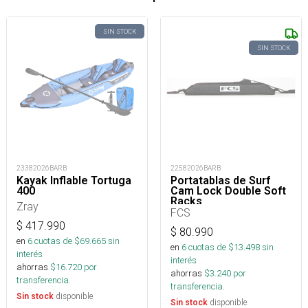
SIN STOCK
SIN STOCK
23382026BARB
22582026BARB
Kayak Inflable Tortuga
Portatablas de Surf
400
Cam Lock Double Soft
Racks
Zray
FCS
$
417.990
$
80.990
en
6
cuotas de $
69.665
sin
en
6
cuotas de $
13.498
sin
interés
interés
ahorras
$
16.720
por
ahorras
$
3.240
por
transferencia.
transferencia.
disponible
Sin stock
disponible
Sin stock