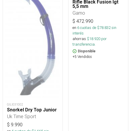
Rifle Black Fusion Igt
5,5 mm
Gamo
$
472.990
en
6
cuotas de $
78.832
sin
interés
ahorras
$
18.920
por
transferencia.
Disponible
+5 Vendidos
GILI031002
Snorkel Dry Top Junior
Uk Time Sport
$
9.990