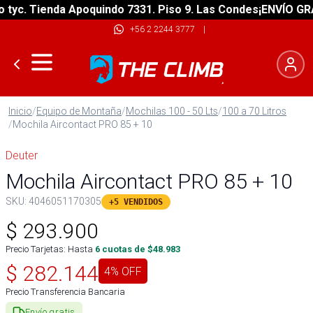
c. Tienda Apoquindo 7331. Piso 9. Las Condes
¡ENVÍO GRATIS
+56 2 2244 3777
|
Inicio
/
Equipo de Montaña
/
Mochilas 100 - 50 Lts
/
100 a 70 Litros
/
Mochila Aircontact PRO 85 + 10
Deuter
Mochila Aircontact PRO 85 + 10
SKU:
4046051170305
+5 VENDIDOS
$
293.900
Precio Tarjetas: Hasta
6
cuotas de $
48.983
$
282.144
4
% OFF
Precio Transferencia Bancaria
Envío gratis