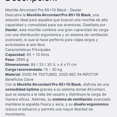
Mochila Aircontact Pro 85+10 Black - Deuter
Descubre la
Mochila Aircontact Pro 85+10 Black
, una
solución ideal para aquellos que buscan una mochila de alta
capacidad y comodidad para sus aventuras. Diseñada por
Deuter
, esta mochila combina una gran capacidad de carga
con una distribución ergonómica y un sistema de ventilación
avanzado, lo que la hace perfecta para viajes largos y
actividades al aire libre.
Características Principales
Capacidad:
85 + 10 litros
Peso:
2990 g
Dimensiones:
86 / 33 / 30 (L x A x F) cm
Carga recomendada:
15 – 30 kg
Material:
500D PA TEXTURED, 200D REC PA RIPSTOP
Beneficios Clave
Con la
Mochila Aircontact Pro 85+10 Black
, disfruta de una
comodidad óptima
gracias a su sistema dorsal Aircontact,
que se adapta a la talla del usuario y distribuye la carga de
manera eficaz. Además, su
sistema de ventilación
avanzado
mantiene la espalda fresca y seca, y su
diseño ergonómico
reduce el esfuerzo y permite una mayor libertad de
movimiento.