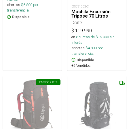
ahorras
$
6.800
por
DOI031002-C
transferencia.
Mochila Excursión
Tripose 70 Litros
Disponible
Doite
$
119.990
en
6
cuotas de $
19.998
sin
interés
ahorras
$
4.800
por
transferencia.
Disponible
+5 Vendidos
ENVÍO
GRATIS