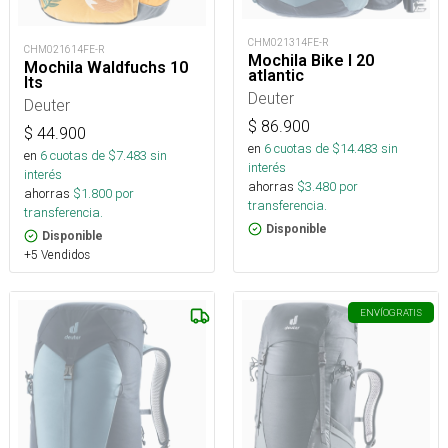
CHM021314FE-R
CHM021614FE-R
Mochila Bike I 20
Mochila Waldfuchs 10
atlantic
lts
Deuter
Deuter
$
86.900
$
44.900
en
6
cuotas de $
14.483
sin
en
6
cuotas de $
7.483
sin
interés
interés
ahorras
$
3.480
por
ahorras
$
1.800
por
transferencia.
transferencia.
Disponible
Disponible
+5 Vendidos
ENVÍO
GRATIS