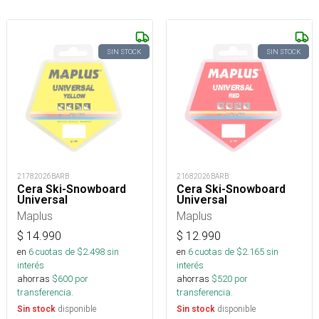
SIN STOCK
SIN STOCK
21782026BARB
21682026BARB
Cera Ski-Snowboard
Cera Ski-Snowboard
Universal
Universal
Maplus
Maplus
$
14.990
$
12.990
en
6
cuotas de $
2.498
sin
en
6
cuotas de $
2.165
sin
interés
interés
ahorras
$
600
por
ahorras
$
520
por
transferencia.
transferencia.
disponible
disponible
Sin stock
Sin stock