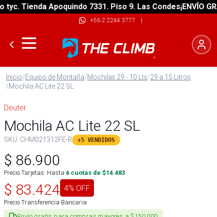
c. Tienda Apoquindo 7331. Piso 9. Las Condes
¡ENVÍO GRATIS
+56 2 2244 3777
|
Inicio
/
Equipo de Montaña
/
Mochilas 29 - 10 Lts
/
29 a 15 Litros
/
Mochila AC Lite 22 SL
Deuter
Mochila AC Lite 22 SL
SKU:
CHM021312FE-R
+5 VENDIDOS
$
86.900
Precio Tarjetas: Hasta
6
cuotas de $
14.483
$
83.424
4
% OFF
Precio Transferencia Bancaria
Envío gratis para compras mayores a $150.000