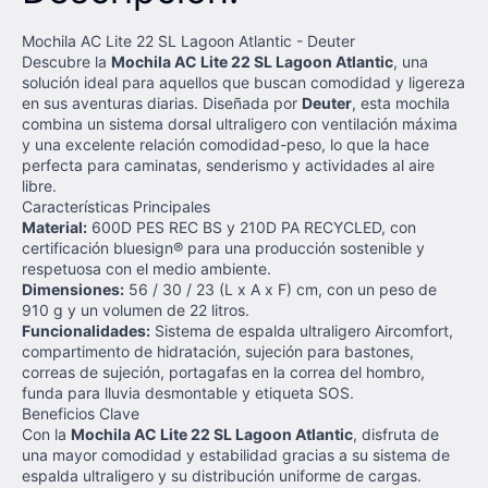
Mochila AC Lite 22 SL Lagoon Atlantic - Deuter
Descubre la
Mochila AC Lite 22 SL Lagoon Atlantic
, una
solución ideal para aquellos que buscan comodidad y ligereza
en sus aventuras diarias. Diseñada por
Deuter
, esta mochila
combina un sistema dorsal ultraligero con ventilación máxima
y una excelente relación comodidad-peso, lo que la hace
perfecta para caminatas, senderismo y actividades al aire
libre.
Características Principales
Material:
600D PES REC BS y 210D PA RECYCLED, con
certificación bluesign® para una producción sostenible y
respetuosa con el medio ambiente.
Dimensiones:
56 / 30 / 23 (L x A x F) cm, con un peso de
910 g y un volumen de 22 litros.
Funcionalidades:
Sistema de espalda ultraligero Aircomfort,
compartimento de hidratación, sujeción para bastones,
correas de sujeción, portagafas en la correa del hombro,
funda para lluvia desmontable y etiqueta SOS.
Beneficios Clave
Con la
Mochila AC Lite 22 SL Lagoon Atlantic
, disfruta de
una mayor comodidad y estabilidad gracias a su sistema de
espalda ultraligero y su distribución uniforme de cargas.