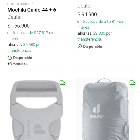
CHM010409FE-R
Deuter
Mochila Guide 44 + 6
$
94.900
Deuter
en
6
cuotas de $
15.817
sin
$
166.900
interés
en
6
cuotas de $
27.817
sin
ahorras
$
3.800
por
interés
transferencia.
ahorras
$
6.680
por
Disponible
transferencia.
Disponible
+5 Vendidos