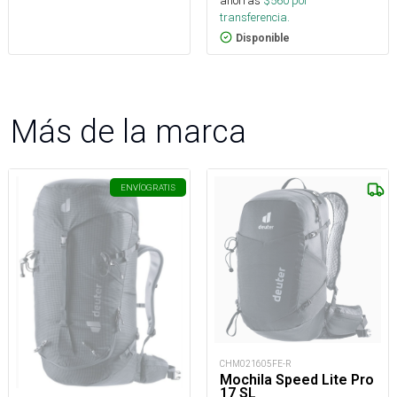
ahorras
$
560
por
transferencia.
Disponible
Más de la marca
ENVÍO
GRATIS
CHM021605FE-R
Mochila Speed Lite Pro
17 SL