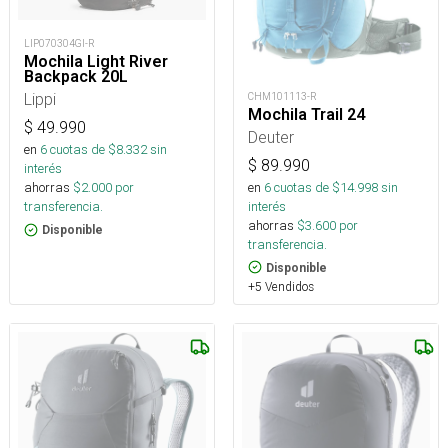
LIP070304GI-R
Mochila Light River
Backpack 20L
Lippi
CHM101113-R
Mochila Trail 24
$
49.990
Deuter
en
6
cuotas de $
8.332
sin
$
89.990
interés
en
6
cuotas de $
14.998
sin
ahorras
$
2.000
por
interés
transferencia.
ahorras
$
3.600
por
Disponible
transferencia.
Disponible
+5 Vendidos