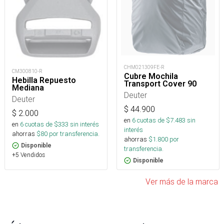
CHM021309FE-R
CM300810-R
Cubre Mochila
Hebilla Repuesto
Transport Cover 90
Mediana
Deuter
Deuter
$
44.900
$
2.000
en
6
cuotas de $
7.483
sin
en
6
cuotas de $
333
sin interés
interés
ahorras
$
80
por transferencia.
ahorras
$
1.800
por
Disponible
transferencia.
+5 Vendidos
Disponible
Ver más de la marca