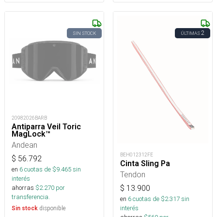
2
SIN STOCK
ÚLTIMAS
20982026BARB
Antiparra Veil Toric
MagLock™
Andean
BEH012312FE
$
56.792
Cinta Sling Pa
en
6
cuotas de $
9.465
sin
Tendon
interés
$
13.900
ahorras
$
2.270
por
transferencia.
en
6
cuotas de $
2.317
sin
interés
disponible
Sin stock