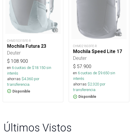
CHM310315FE-R
Mochila Futura 23
CHM021603FE-R
Mochila Speed Lite 17
Deuter
Deuter
$
108.900
$
57.900
en
6
cuotas de $
18.150
sin
en
6
cuotas de $
9.650
sin
interés
interés
ahorras
$
4.360
por
ahorras
$
2.320
por
transferencia.
transferencia.
Disponible
Disponible
Últimos Vistos