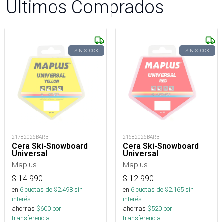
Últimos Comprados
SIN STOCK
SIN STOCK
21782026BARB
21682026BARB
Cera Ski-Snowboard
Cera Ski-Snowboard
Universal
Universal
Maplus
Maplus
$
14.990
$
12.990
en
6
cuotas de $
2.498
sin
en
6
cuotas de $
2.165
sin
interés
interés
ahorras
$
600
por
ahorras
$
520
por
transferencia.
transferencia.