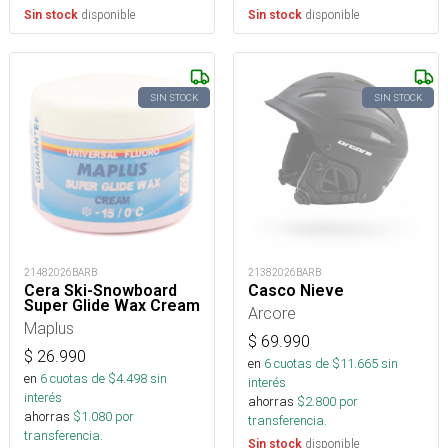
disponible
disponible
Sin stock
Sin stock
SIN STOCK
SIN STOCK
21482026BARB
21382026BARB
Cera Ski-Snowboard
Casco Nieve
Super Glide Wax Cream
Arcore
Maplus
$
69.990
$
26.990
en
6
cuotas de $
11.665
sin
en
6
cuotas de $
4.498
sin
interés
interés
ahorras
$
2.800
por
ahorras
$
1.080
por
transferencia.
transferencia.
disponible
Sin stock