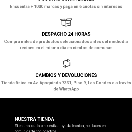
Encuentra + 1000 marcas y paga en 6 cuotas sin intereses
DESPACHO 24 HORAS
Compra miles de productos seleccionados antes del mediodía
recibes en el mismo día en cientos de comunas
CAMBIOS Y DEVOLUCIONES
Tienda física en Av. Apoquindo 7331, Piso 9, Las Condes o a través
de WhatsApp
NUESTRA TIENDA
Si es una duda o necesitas ayuda tecnica, no dudes en
comunicarte con nosotros