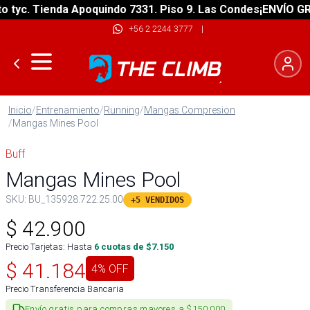
c. Tienda Apoquindo 7331. Piso 9. Las Condes
¡ENVÍO GRATIS
+56 2 2244 3777
|
Inicio
/
Entrenamiento
/
Running
/
Mangas Compresion
/
Mangas Mines Pool
Buff
Mangas Mines Pool
SKU:
BU_135928.722.25.00
+5 VENDIDOS
$
42.900
Precio Tarjetas: Hasta
6
cuotas de $
7.150
$
41.184
4
% OFF
Precio Transferencia Bancaria
Envío gratis para compras mayores a $150.000