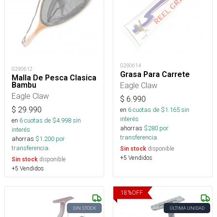
G290614
G290612
Grasa Para Carrete
Malla De Pesca Clasica
Eagle Claw
Bambu
Eagle Claw
$
6.990
$
29.990
en
6
cuotas de $
1.165
sin
interés
en
6
cuotas de $
4.998
sin
ahorras
$
280
por
interés
transferencia.
ahorras
$
1.200
por
transferencia.
disponible
Sin stock
+5 Vendidos
disponible
Sin stock
+5 Vendidos
18
%
OFF
SIN STOCK
ÚLTIMA UNIDAD