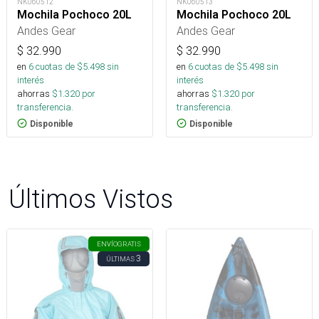
NK060512
NK060513
Mochila Pochoco 20L
Mochila Pochoco 20L
Andes Gear
Andes Gear
$
32.990
$
32.990
en
6
cuotas de $
5.498
sin
en
6
cuotas de $
5.498
sin
interés
interés
ahorras
$
1.320
por
ahorras
$
1.320
por
transferencia.
transferencia.
Disponible
Disponible
Últimos Vistos
ENVÍO
GRATIS
3
ÚLTIMAS