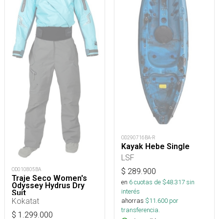
OD290716BA-R
Kayak Hebe Single
LSF
OD010805BA
$
289.900
Traje Seco Women's
en
6
cuotas de $
48.317
sin
Odyssey Hydrus Dry
interés
Suit
Kokatat
ahorras
$
11.600
por
transferencia.
$
1.299.000