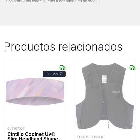
Los productos están sujetos a confirmación de stock.
Productos relacionados
2
ÚLTIMAS
OU1307607
Cintillo Coolnet Uv®
SURS050506BA-R
Slim Headband Shane