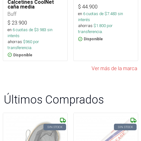
Calcetines CoolNet
caña media
$
44.900
Buff
en
6
cuotas de $
7.483
sin
interés
$
23.900
ahorras
$
1.800
por
en
6
cuotas de $
3.983
sin
transferencia.
interés
Disponible
ahorras
$
960
por
transferencia.
Disponible
Ver más de la marca
Últimos Comprados
SIN STOCK
SIN STOCK