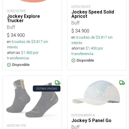
OUT021902FE
Jockey Speed Solid
OUT021919FE
Apricot
Jockey Explore
Trucker
Buff
Buff
$
34.900
$
34.900
en
6
cuotas de $
5.817
sin
en
6
cuotas de $
5.817
sin
interés
interés
ahorras
$
1.400
por
ahorras
$
1.400
por
transferencia.
transferencia.
Disponible
Disponible
ÚLTIMA UNIDAD
OUTC030409FE-R
Jockey 5 Panel Go
OUT021811FE
Buff