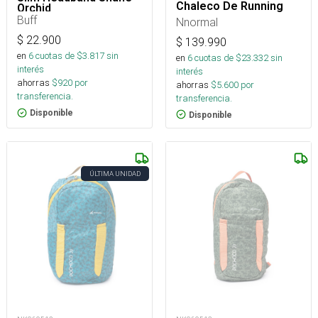
Chaleco De Running
Orchid
Buff
Nnormal
$
22.900
$
139.990
en
6
cuotas de $
3.817
sin
en
6
cuotas de $
23.332
sin
interés
interés
ahorras
$
920
por
ahorras
$
5.600
por
transferencia.
transferencia.
Disponible
Disponible
ÚLTIMA UNIDAD