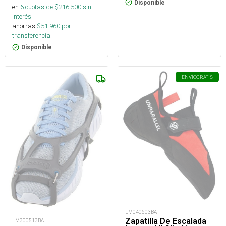
Disponible
en
6
cuotas de $
216.500
sin
interés
ahorras
$
51.960
por
transferencia.
Disponible
ENVÍO
GRATIS
LM040603BA
Zapatilla De Escalada
LM300513BA