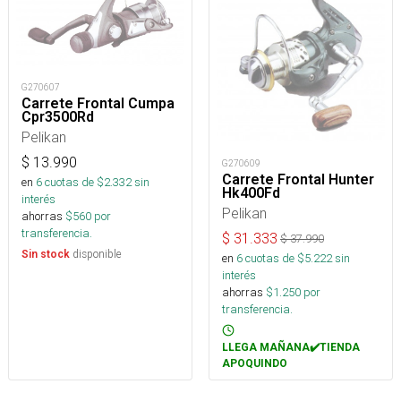
G270607
Carrete Frontal Cumpa
Cpr3500Rd
Pelikan
$
13.990
G270609
Carrete Frontal Hunter
en
6
cuotas de $
2.332
sin
Hk400Fd
interés
Pelikan
ahorras
$
560
por
transferencia.
$
31.333
$
37.990
disponible
Sin stock
en
6
cuotas de $
5.222
sin
interés
ahorras
$
1.250
por
transferencia.
LLEGA MAÑANA✔️TIENDA
APOQUINDO