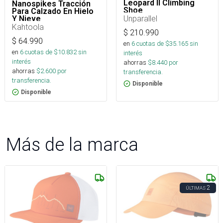
Leopard II Climbing
Nanospikes Tracción
Shoe
Para Calzado En Hielo
Unparallel
Y Nieve
Kahtoola
$
210.990
$
64.990
en
6
cuotas de $
35.165
sin
en
6
cuotas de $
10.832
sin
interés
interés
ahorras
$
8.440
por
ahorras
$
2.600
por
transferencia.
transferencia.
Disponible
Disponible
Más de la marca
2
ÚLTIMAS