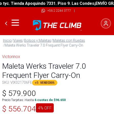
c. Tienda Apoquindo 7331. Piso 9. Las Condes
¡ENVÍO GRATIS
+56 2 2244 3777
|
Inicio
/
Viajes
/
Bolsos y Maletas
/
Maletas con Ruedas
/
Maleta Werks Traveler 7.0 Frequent Flyer Carry-On
Victorinox
Maleta Werks Traveler 7.0
Frequent Flyer Carry-On
SKU:
VIX021706FE
+5 VENDIDOS
$
579.900
Precio Tarjetas: Hasta
6
cuotas de $
96.650
$
556.704
4
% OFF