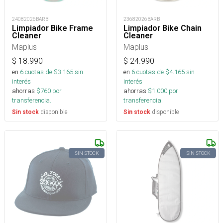
24082026BARB
23682026BARB
Limpiador Bike Frame
Limpiador Bike Chain
Cleaner
Cleaner
Maplus
Maplus
$
18.990
$
24.990
en
6
cuotas de $
3.165
sin
en
6
cuotas de $
4.165
sin
interés
interés
ahorras
$
760
por
ahorras
$
1.000
por
transferencia.
transferencia.
disponible
disponible
Sin stock
Sin stock
SIN STOCK
SIN STOCK