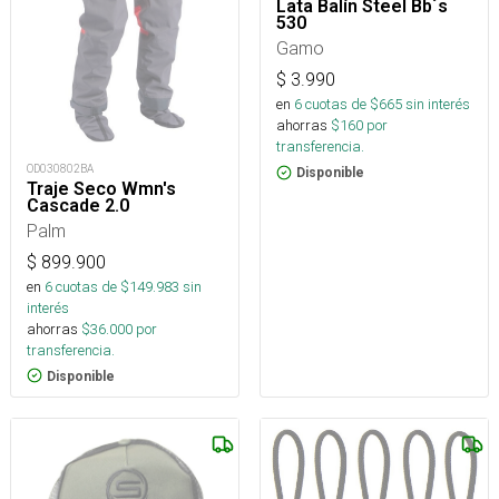
Lata Balín Steel Bb´s
530
Gamo
$
3.990
en
6
cuotas de $
665
sin interés
ahorras
$
160
por
transferencia.
OD030802BA
Disponible
Traje Seco Wmn's
Cascade 2.0
Palm
$
899.900
en
6
cuotas de $
149.983
sin
interés
ahorras
$
36.000
por
transferencia.
Disponible