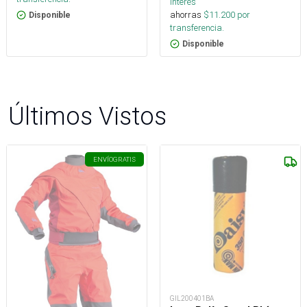
interés
ahorras
$
11.200
por
Disponible
transferencia.
Disponible
Últimos Vistos
ENVÍO
GRATIS
GIL200401BA