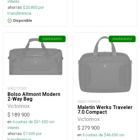
interés
ahorras
$
20.800
por
transferencia.
Disponible
ENVÍO
GRATIS
ENVÍO
GRATIS
VIX021703FE
Bolso Altmont Modern
2-Way Bag
VIX021709FE-R
Victorinox
Maletín Werks Traveler
7.0 Compact
$
189.900
Victorinox
en
6
cuotas de $
31.650
sin
$
279.900
interés
ahorras
$
7.600
por
en
6
cuotas de $
46.650
sin
transferencia.