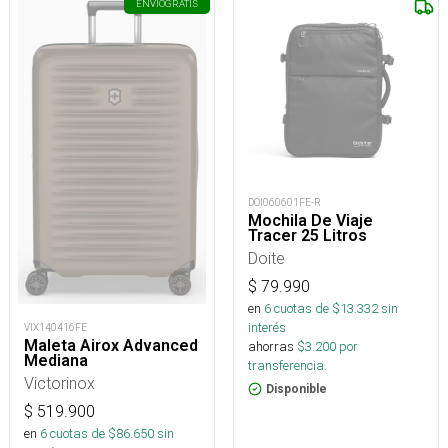
ENVÍO
GRATIS
DOI060601FE-R
Mochila De Viaje
Tracer 25 Litros
Doite
$
79.990
en
6
cuotas de $
13.332
sin
interés
VIX140416FE
Maleta Airox Advanced
ahorras
$
3.200
por
Mediana
transferencia.
Victorinox
Disponible
$
519.900
en
6
cuotas de $
86.650
sin