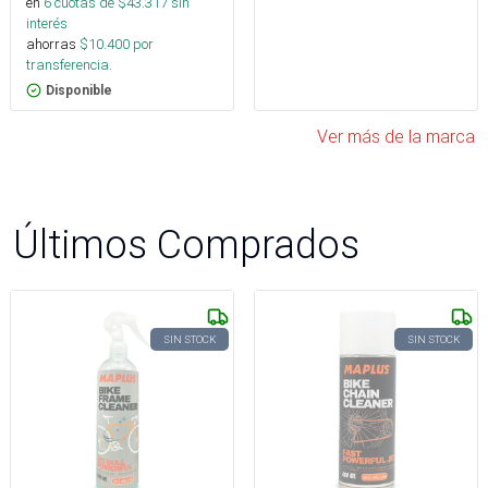
en
6
cuotas de $
43.317
sin
interés
ahorras
$
10.400
por
transferencia.
Disponible
Ver más de la marca
Últimos Comprados
SIN STOCK
SIN STOCK