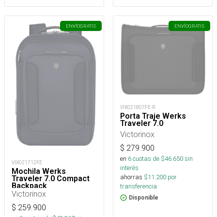
ENVÍO
GRATIS
ENVÍO
GRATIS
VIX021807FE-R
Porta Traje Werks
Traveler 7.0
Victorinox
$
279.900
en
6
cuotas de $
46.650
sin
VIX021712FE
interés
Mochila Werks
ahorras
$
11.200
por
Traveler 7.0 Compact
Backpack
transferencia.
Victorinox
Disponible
$
259.900