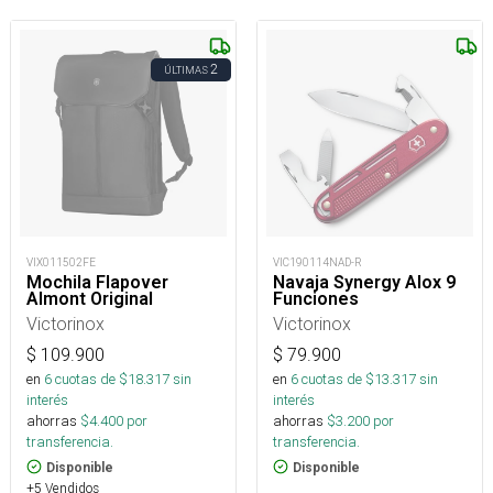
2
ÚLTIMAS
VIX011502FE
VIC190114NAD-R
Mochila Flapover
Navaja Synergy Alox 9
Almont Original
Funciones
Victorinox
Victorinox
$
109.900
$
79.900
en
6
cuotas de $
18.317
sin
en
6
cuotas de $
13.317
sin
interés
interés
ahorras
$
4.400
por
ahorras
$
3.200
por
transferencia.
transferencia.
Disponible
Disponible
+5 Vendidos