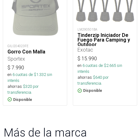
LM290501BA
Tinderzip Iniciador De
Fuego Para Camping y
Outdoor
GILI204023FE
Exotac
Gorro Con Malla
Sportex
$
15.990
en
6
cuotas de $
2.665
sin
$
7.990
interés
en
6
cuotas de $
1.332
sin
ahorras
$
640
por
interés
transferencia.
ahorras
$
320
por
Disponible
transferencia.
Disponible
Más de la marca