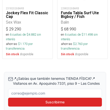
23182026BARB
22982026BARB
Jockey Flex Fit Classic
Funda Tabla Surf Ute
Cap
Bigboy / Fish
Sex Wax
Balin
$
29.290
$
68.990
en
6
cuotas de $
4.882
sin
en
6
cuotas de $
11.498
sin
interés
interés
ahorras
$
1.170
por
ahorras
$
2.760
por
transferencia.
transferencia.
disponible
disponible
Sin stock
Sin stock
📍¿Sabías que también tenemos TIENDA FÍSICA?📍
Visítanos en Av. Apoquindo 7331, piso 9 – Las Condes
Correo electrónico
Suscribirme