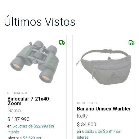
Últimos Vistos
GIL200404BA
Binocular 7-21x40
Zoom
BEH011520FE
Banano Unisex Warbler
Gamo
Kelty
$
137.990
$
34.900
en
6
cuotas de $
22.998
sin
en
6
cuotas de $
5.817
sin
interés
interés
ahorras
$
5.520
por