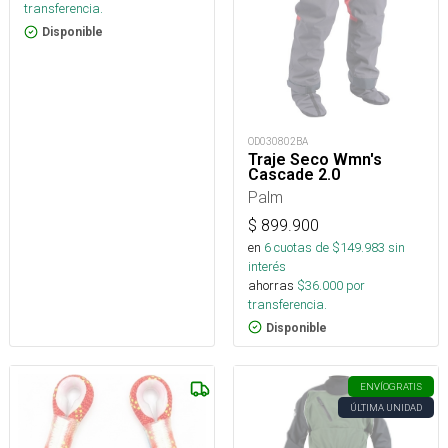
transferencia.
Disponible
OD030802BA
Traje Seco Wmn's
Cascade 2.0
Palm
$
899.900
en
6
cuotas de $
149.983
sin
interés
ahorras
$
36.000
por
transferencia.
Disponible
ENVÍO
GRATIS
ÚLTIMA UNIDAD