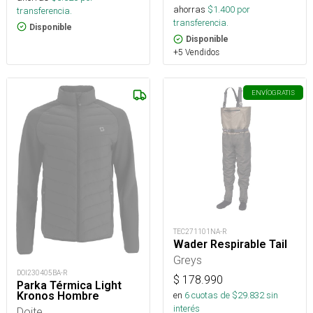
ahorras
$
1.400
por
transferencia.
transferencia.
Disponible
Disponible
+5 Vendidos
ENVÍO
GRATIS
TEC271101NA-R
Wader Respirable Tail
Greys
DOI230405BA-R
$
178.990
Parka Térmica Light
Kronos Hombre
en
6
cuotas de $
29.832
sin
interés
Doite