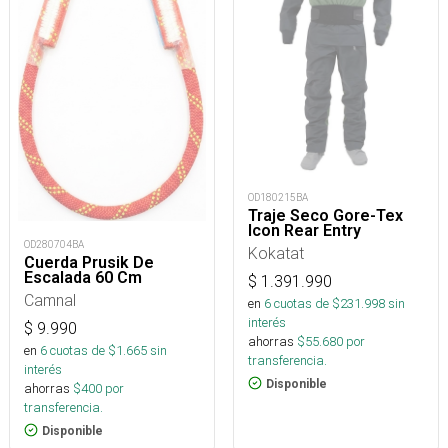
OD180215BA
Traje Seco Gore-Tex
Icon Rear Entry
OD280704BA
Kokatat
Cuerda Prusik De
Escalada 60 Cm
$
1.391.990
Camnal
en
6
cuotas de $
231.998
sin
interés
$
9.990
ahorras
$
55.680
por
en
6
cuotas de $
1.665
sin
transferencia.
interés
Disponible
ahorras
$
400
por
transferencia.
Disponible