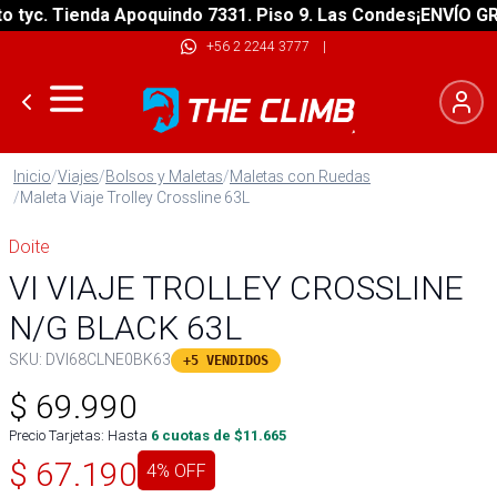
c. Tienda Apoquindo 7331. Piso 9. Las Condes
¡ENVÍO GRATIS
+56 2 2244 3777
|
Inicio
/
Viajes
/
Bolsos y Maletas
/
Maletas con Ruedas
/
Maleta Viaje Trolley Crossline 63L
Doite
VI VIAJE TROLLEY CROSSLINE
N/G BLACK 63L
SKU:
DVI68CLNE0BK63
+5 VENDIDOS
$
69.990
Precio Tarjetas: Hasta
6
cuotas de $
11.665
$
67.190
4
% OFF