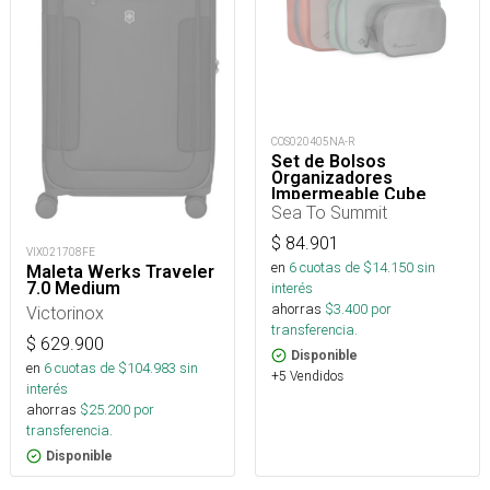
COS020405NA-R
Set de Bolsos
Organizadores
Impermeable Cube
Hydraulic
Sea To Summit
$
84.901
VIX021708FE
en
6
cuotas de $
14.150
sin
Maleta Werks Traveler
7.0 Medium
interés
ahorras
$
3.400
por
Victorinox
transferencia.
$
629.900
Disponible
en
6
cuotas de $
104.983
sin
+5 Vendidos
interés
ahorras
$
25.200
por
transferencia.
Disponible