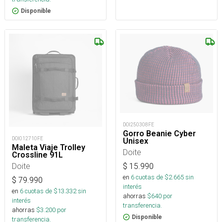
Disponible
DOI250308FE
Gorro Beanie Cyber
DOI012710FE
Unisex
Maleta Viaje Trolley
Doite
Crossline 91L
Doite
$
15.990
en
6
cuotas de $
2.665
sin
$
79.990
interés
en
6
cuotas de $
13.332
sin
ahorras
$
640
por
interés
transferencia.
ahorras
$
3.200
por
Disponible
transferencia.