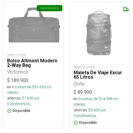
ENVÍO
GRATIS
VIX021703FE
Bolso Altmont Modern
2-Way Bag
DOI061212FE-R
Victorinox
Maleta De Viaje Excur
65 Litros
$
189.900
Doite
en
6
cuotas de $
31.650
sin
$
89.990
interés
ahorras
$
7.600
por
en
6
cuotas de $
14.998
sin
transferencia.
interés
ahorras
$
3.600
por
Disponible
transferencia.
Disponible