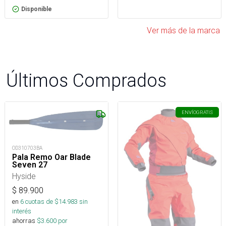
Disponible
Ver más de la marca
Últimos Comprados
ENVÍO
GRATIS
OD310703BA
Pala Remo Oar Blade
Seven 27
Hyside
$
89.900
en
6
cuotas de $
14.983
sin
interés
ahorras
$
3.600
por