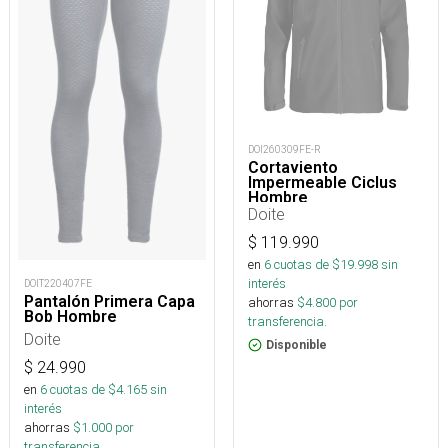
DOI260309FE-R
Cortaviento
Impermeable Ciclus
Hombre
Doite
$
119.990
en
6
cuotas de $
19.998
sin
interés
DOIT220407FE
Pantalón Primera Capa
ahorras
$
4.800
por
Bob Hombre
transferencia.
Doite
Disponible
$
24.990
en
6
cuotas de $
4.165
sin
interés
ahorras
$
1.000
por
transferencia.