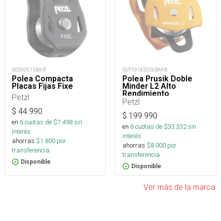
OC060513BA-R
OUT19182026BARB
Polea Compacta
Polea Prusik Doble
Placas Fijas Fixe
Minder L2 Alto
Rendimiento
Petzl
Petzl
$
44.990
$
199.990
en
6
cuotas de $
7.498
sin
en
6
cuotas de $
33.332
sin
interés
interés
ahorras
$
1.800
por
ahorras
$
8.000
por
transferencia.
transferencia.
Disponible
Disponible
Ver más de la marca