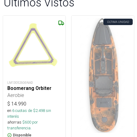
Últimos Vistos
ÚLTIMA UNIDAD
LM13052606NAD
Boomerang Orbiter
Aerobie
$
14.990
en
6
cuotas de $
2.498
sin
interés
ahorras
$
600
por
transferencia.
Disponible