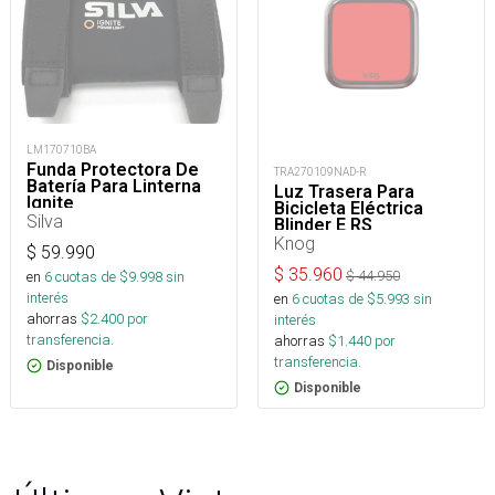
LM170710BA
Funda Protectora De
TRA270109NAD-R
Batería Para Linterna
Luz Trasera Para
Ignite
Bicicleta Eléctrica
Silva
Blinder E RS
Knog
$
59.990
$
35.960
$
44.950
en
6
cuotas de $
9.998
sin
interés
en
6
cuotas de $
5.993
sin
ahorras
$
2.400
por
interés
transferencia.
ahorras
$
1.440
por
transferencia.
Disponible
Disponible