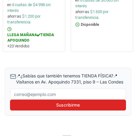
en
6
cuotas de $
6.665
sin
en
6
cuotas de $
4.998
sin
interés
interés
ahorras
$
1.600
por
ahorras
$
1.200
por
transferencia.
transferencia.
Disponible
LLEGA MAÑANA✔️TIENDA
APOQUINDO
+20 Vendidos
📍¿Sabías que también tenemos TIENDA FÍSICA?📍
Visítanos en Av. Apoquindo 7331, piso 9 – Las Condes
Correo electrónico
Suscribirme