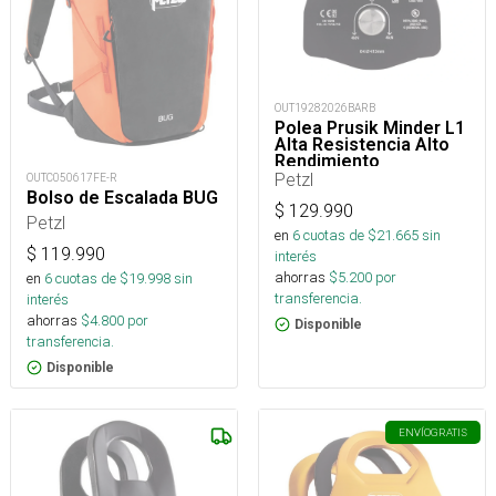
OUT19282026BARB
Polea Prusik Minder L1
Alta Resistencia Alto
Rendimiento
Petzl
OUTC050617FE-R
Bolso de Escalada BUG
$
129.990
Petzl
en
6
cuotas de $
21.665
sin
$
119.990
interés
ahorras
$
5.200
por
en
6
cuotas de $
19.998
sin
transferencia.
interés
ahorras
$
4.800
por
Disponible
transferencia.
Disponible
ENVÍO
GRATIS