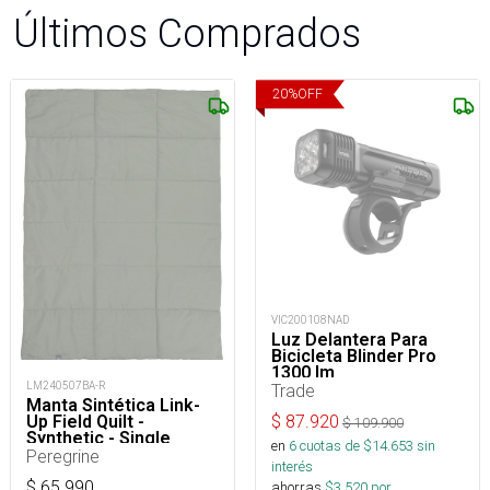
Últimos Comprados
20
%
OFF
VIC200108NAD
Luz Delantera Para
Bicicleta Blinder Pro
1300 lm
LM240507BA-R
Trade
Manta Sintética Link-
Up Field Quilt -
$
87.920
$
109.900
Synthetic - Single
en
6
cuotas de $
14.653
sin
Peregrine
interés
$
65.990
ahorras
$
3.520
por