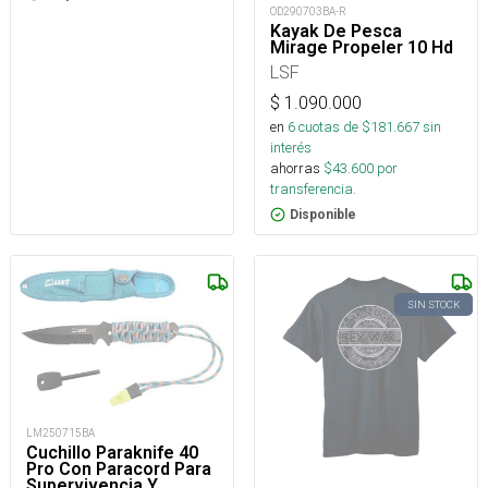
OD290703BA-R
Kayak De Pesca
Mirage Propeler 10 Hd
LSF
$
1.090.000
en
6
cuotas de $
181.667
sin
interés
ahorras
$
43.600
por
transferencia.
Disponible
SIN STOCK
LM250715BA
Cuchillo Paraknife 40
Pro Con Paracord Para
Supervivencia Y