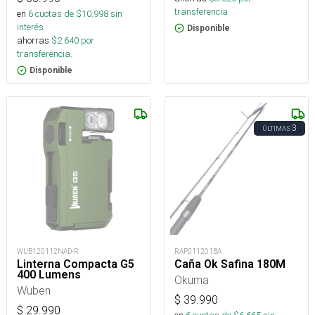
transferencia.
en
6
cuotas de $
10.998
sin
interés
Disponible
ahorras
$
2.640
por
transferencia.
Disponible
3
ÚLTIMAS
WUB120112NAD-R
RAP011201BA
Linterna Compacta G5
Caña Ok Safina 180M
400 Lumens
Okuma
Wuben
$
39.990
$
29.990