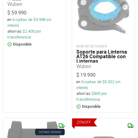
Wuben
$
59.990
en
6
cuotas de $
9.998
sin
interés
ahorras
$
2.400
por
transferencia.
Disponible
WUB13012612NAD-R
Soporte para Linterna
AT26 Compatible con
Linternas
Wuben
$
19.990
en
6
cuotas de $
3.332
sin
interés
ahorras
$
800
por
transferencia.
Disponible
20
%
OFF
ÚLTIMA UNIDAD