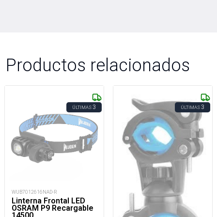
Productos relacionados
3
3
ÚLTIMAS
ÚLTIMAS
WUB7012616NAD-R
Linterna Frontal LED
OSRAM P9 Recargable
14500