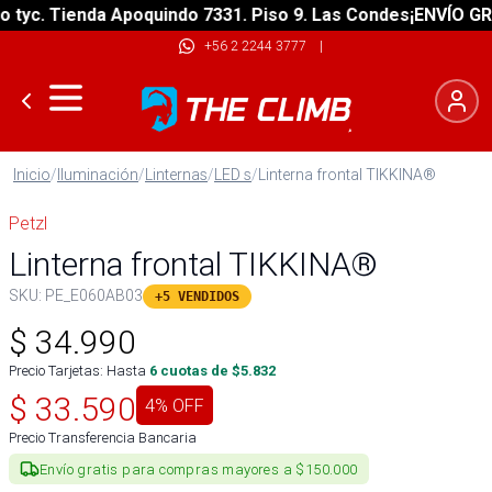
c. Tienda Apoquindo 7331. Piso 9. Las Condes
¡ENVÍO GRATIS
+56 2 2244 3777
|
Inicio
/
Iluminación
/
Linternas
/
LED s
/
Linterna frontal TIKKINA®
Petzl
Linterna frontal TIKKINA®
SKU:
PE_E060AB03
+5 VENDIDOS
$
34.990
Precio Tarjetas: Hasta
6
cuotas de $
5.832
$
33.590
4
% OFF
Precio Transferencia Bancaria
Envío gratis para compras mayores a $150.000