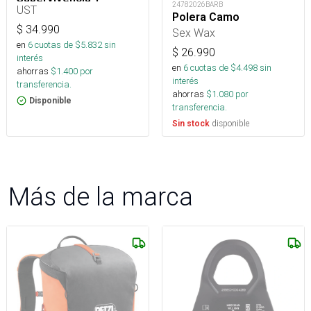
24782026BARB
Outdoor
UST
Polera Camo
$
34.990
Sex Wax
en
6
cuotas de $
5.832
sin
$
26.990
interés
en
6
cuotas de $
4.498
sin
ahorras
$
1.400
por
interés
transferencia.
ahorras
$
1.080
por
Disponible
transferencia.
disponible
Sin stock
Más de la marca