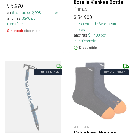
Botella Klunken Bottle
$
5.990
Primus
en
6
cuotas de $
998
sin interés
$
34.900
ahorras
$
240
por
en
6
cuotas de $
5.817
sin
transferencia.
interés
disponible
Sin stock
ahorras
$
1.400
por
transferencia.
Disponible
ÚLTIMA UNIDAD
ÚLTIMA UNIDAD
VOL010302
Calcetines Hombre