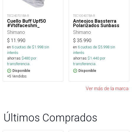
TEC100407BA-R
TEC240701BA-R
Anteojos Bassterra
Cuello Buff Upf50
Polarizados Sunbass
#Vtdfaceshm_
Shimano
Shimano
$
35.990
$
11.990
en
6
cuotas de $
5.998
sin
en
6
cuotas de $
1.998
sin
interés
interés
ahorras
$
1.440
por
ahorras
$
480
por
transferencia.
transferencia.
Disponible
Disponible
+5 Vendidos
Ver más de la marca
Últimos Comprados