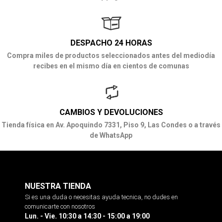
DESPACHO 24 HORAS
Compra miles de productos seleccionados antes del mediodía
recibes en el mismo día en cientos de comunas
CAMBIOS Y DEVOLUCIONES
Tienda física en Av. Apoquindo 7331, Piso 9, Las Condes o a través
de WhatsApp
NUESTRA TIENDA
Si es una duda o necesitas ayuda tecnica, no dudes en
comunicarte con nosotros
Lun. - Vie. 10:30 a 14:30 - 15:00 a 19:00