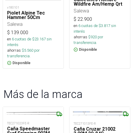
Wildfire Am/Hemp Qrt
v180101
Salewa
Piolet Alpine Tec
Hammer 50Cm
$
22.900
Salewa
en
6
cuotas de $
3.817
sin
interés
$
139.000
ahorras
$
920
por
en
6
cuotas de $
23.167
sin
transferencia.
interés
Disponible
ahorras
$
5.560
por
transferencia.
Disponible
Más de la marca
TEC271023FE-R
TEC271013FE-R
Caña Speedmaster
Caña Cruzar 21002