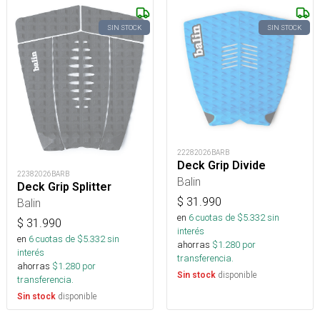
SIN STOCK
SIN STOCK
22282026BARB
Deck Grip Divide
22382026BARB
Balin
Deck Grip Splitter
$
31.990
Balin
en
6
cuotas de $
5.332
sin
$
31.990
interés
en
6
cuotas de $
5.332
sin
ahorras
$
1.280
por
interés
transferencia.
ahorras
$
1.280
por
disponible
Sin stock
transferencia.
disponible
Sin stock