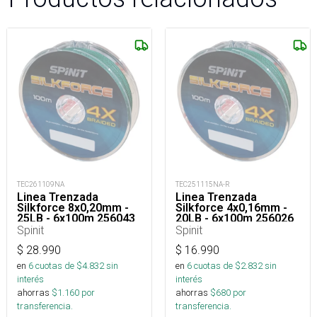
TEC261109NA
TEC251115NA-R
Linea Trenzada
Linea Trenzada
Silkforce 8x0,20mm -
Silkforce 4x0,16mm -
25LB - 6x100m 256043
20LB - 6x100m 256026
Spinit
Spinit
$
28.990
$
16.990
en
6
cuotas de $
4.832
sin
en
6
cuotas de $
2.832
sin
interés
interés
ahorras
$
1.160
por
ahorras
$
680
por
transferencia.
transferencia.