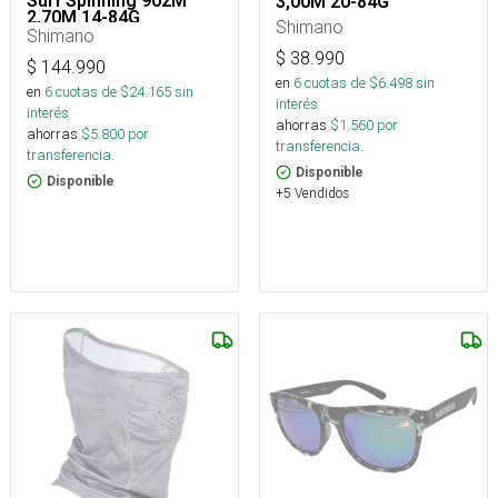
Surf Spinning 902M
3,00M 20-84G
2,70M 14-84G
Shimano
Shimano
$
38.990
$
144.990
en
6
cuotas de $
6.498
sin
en
6
cuotas de $
24.165
sin
interés
interés
ahorras
$
1.560
por
ahorras
$
5.800
por
transferencia.
transferencia.
Disponible
Disponible
+5 Vendidos