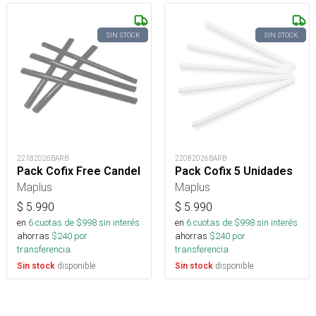
SIN STOCK
SIN STOCK
22182026BARB
22082026BARB
Pack Cofix Free Candel
Pack Cofix 5 Unidades
Maplus
Maplus
$
5.990
$
5.990
en
6
cuotas de $
998
sin interés
en
6
cuotas de $
998
sin interés
ahorras
$
240
por
ahorras
$
240
por
transferencia.
transferencia.
disponible
disponible
Sin stock
Sin stock