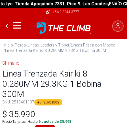
tyc. Tienda Apoquindo 7331. Piso 9. Las Condes
¡ENVÍO GRAT
+56 2 2244 3777
|
Inicio
/
Pesca
/
Lineas, Leaders y Tippet
/
Lineas Pesca con Mosca
/
Linea Trenzada Kairiki 8 0.280MM 29.3KG 1 Bobina 300M
Shimano
Linea Trenzada Kairiki 8
0.280MM 29.3KG 1 Bobina
300M
SKU:
2510401137
+5 VENDIDOS
$
35.990
Precio Tarjetas: Hasta
6
cuotas de $
5.998