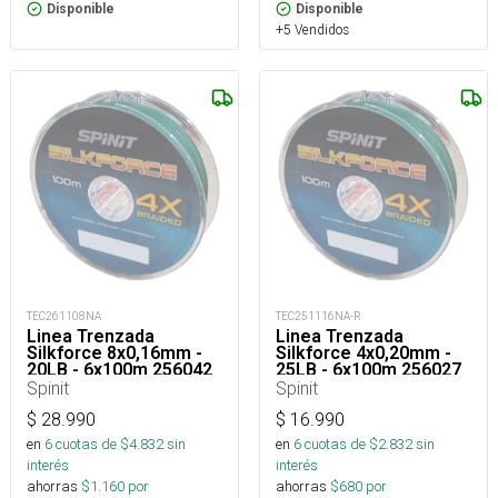
Disponible
Disponible
+5 Vendidos
TEC261108NA
TEC251116NA-R
Linea Trenzada
Linea Trenzada
Silkforce 8x0,16mm -
Silkforce 4x0,20mm -
20LB - 6x100m 256042
25LB - 6x100m 256027
Spinit
Spinit
$
28.990
$
16.990
en
6
cuotas de $
4.832
sin
en
6
cuotas de $
2.832
sin
interés
interés
ahorras
$
1.160
por
ahorras
$
680
por