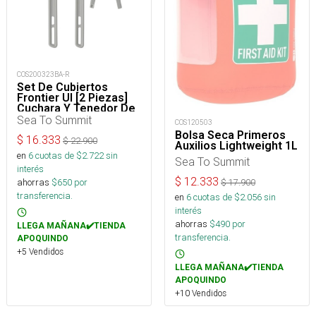
COS200323BA-R
Set De Cubiertos
Frontier Ul [2 Piezas]
Cuchara Y Tenedor De
Mango Largo
Sea To Summit
COS120503
Bolsa Seca Primeros
$
16.333
$
22.900
Auxilios Lightweight 1L
en
6
cuotas de $
2.722
sin
Sea To Summit
interés
$
12.333
ahorras
$
650
por
$
17.900
transferencia.
en
6
cuotas de $
2.056
sin
interés
ahorras
$
490
por
LLEGA MAÑANA✔️TIENDA
transferencia.
APOQUINDO
+5 Vendidos
LLEGA MAÑANA✔️TIENDA
APOQUINDO
+10 Vendidos