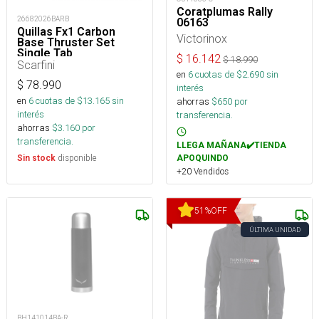
Coratplumas Rally
26682026BARB
06163
Quillas Fx1 Carbon
Victorinox
Base Thruster Set
Single Tab
$
16.142
$
18.990
Scarfini
en
6
cuotas de $
2.690
sin
$
78.990
interés
en
6
cuotas de $
13.165
sin
ahorras
$
650
por
interés
transferencia.
ahorras
$
3.160
por
transferencia.
LLEGA MAÑANA✔️TIENDA
disponible
Sin stock
APOQUINDO
+20 Vendidos
51
%
OFF
ÚLTIMA UNIDAD
BH141014BA-R