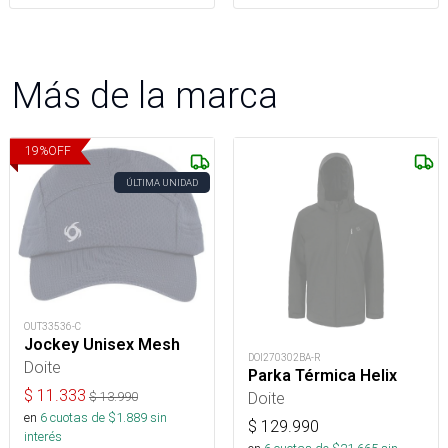
Más de la marca
19
%
OFF
ÚLTIMA UNIDAD
OUT33536-C
Jockey Unisex Mesh
DOI270302BA-R
Doite
Parka Térmica Helix
$
11.333
Doite
$
13.990
en
6
cuotas de $
1.889
sin
$
129.990
interés