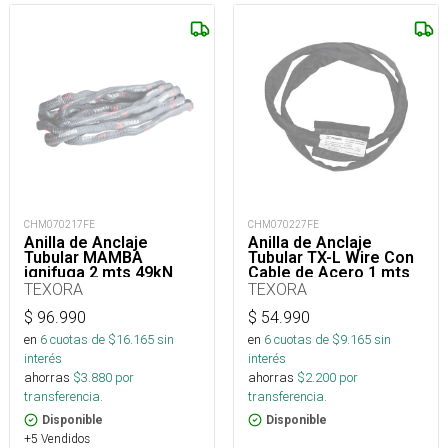
CHM070217FE
CHM070227FE
Anilla de Anclaje
Anilla de Anclaje
Tubular MAMBA
Tubular TX-L Wire Con
ignifuga 2 mts 49kN
Cable de Acero 1 mts
50kN
TEXORA
TEXORA
$
96.990
$
54.990
en
6
cuotas de $
16.165
sin
en
6
cuotas de $
9.165
sin
interés
interés
ahorras
$
3.880
por
ahorras
$
2.200
por
transferencia.
transferencia.
Disponible
Disponible
+5 Vendidos