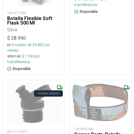
transferencia.
Disponible
LM150713BA
Botella Flexible Soft
Flask 500 Ml
Silva
$
28.990
en
6
cuotas de $
4.832
sin
interés
ahorras
$
1.160
por
transferencia.
Disponible
ÚLTIMA UNIDAD
LM240503BA
BEH111008FE