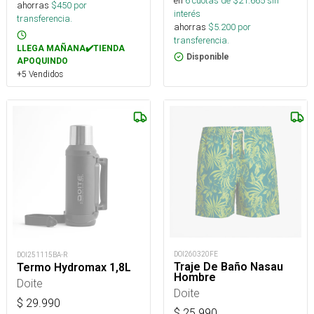
en
6
cuotas de $
21.665
sin
ahorras
$
450
por
interés
transferencia.
ahorras
$
5.200
por
transferencia.
LLEGA MAÑANA✔️TIENDA
Disponible
APOQUINDO
+5 Vendidos
DOI260320FE
DOI251115BA-R
Traje De Baño Nasau
Termo Hydromax 1,8L
Hombre
Doite
Doite
$
29.990
$
25.990