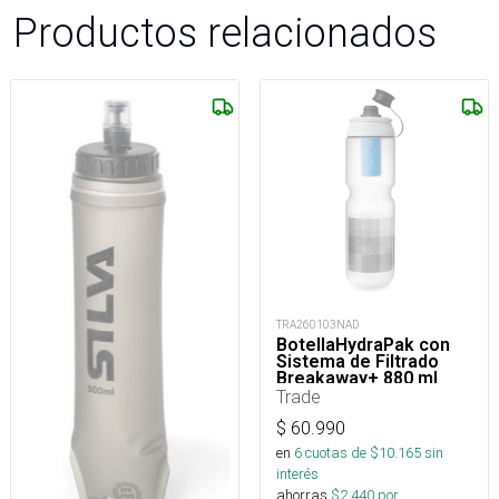
Productos relacionados
TRA260103NAD
BotellaHydraPak con
Sistema de Filtrado
Breakaway+ 880 ml
Trade
$
60.990
en
6
cuotas de $
10.165
sin
interés
ahorras
$
2.440
por