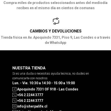
Compra miles de productos seleccionados antes del mediodía
recibes en el mismo día en cientos de comunas
CAMBIOS Y DEVOLUCIONES
Tienda física en Av. Apoquindo 7331, Piso 9, Las Condes o a través
de WhatsApp
NUESTRA TIENDA
Si es una duda o necesitas ayuda tecnica, no dudes en
comunicarte con nosotros
Lun. - Vie. 10:30 a 14:30 - 15:00 a 19:00
Apoquindo 7331 OF 918 - Las Condes
+56 2 2244 3777
+56 2 2244 3777
info@sherpalife.cl