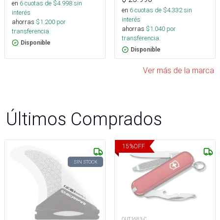
en
6
cuotas de $
4.998
sin
en
6
cuotas de $
4.332
sin
interés
interés
ahorras
$
1.200
por
ahorras
$
1.040
por
transferencia.
transferencia.
Disponible
Disponible
Ver más de la marca
Últimos Comprados
15
%
OFF
SIN STOCK
OUT1683-C