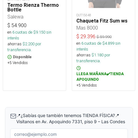
Termo Rienza Thermo
Bottle
OUT15648
Salewa
Chaqueta Fitz Sum ws
$
54.900
Mas 8000
en
6
cuotas de $
9.150
sin
$
29.396
$
59.990
interés
en
6
cuotas de $
4.899
sin
ahorras
$
2.200
por
interés
transferencia.
ahorras
$
1.180
por
Disponible
transferencia.
+5 Vendidos
LLEGA MAÑANA✔️TIENDA
APOQUINDO
+5 Vendidos
📍¿Sabías que también tenemos TIENDA FÍSICA?📍
Visítanos en Av. Apoquindo 7331, piso 9 – Las Condes
Correo electrónico