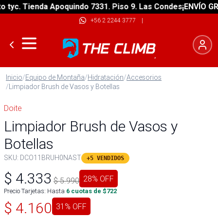
yc. Tienda Apoquindo 7331. Piso 9. Las Condes
¡ENVÍO GRATI
+56 2 2244 3777
|
Inicio
/
Equipo de Montaña
/
Hidratación
/
Accesorios
/
Limpiador Brush de Vasos y Botellas
Doite
Limpiador Brush de Vasos y
Botellas
SKU:
DCO11BRUH0NAST
+5 VENDIDOS
$
4.333
28
% OFF
$
5.990
Precio Tarjetas: Hasta
6
cuotas de $
722
$
4.160
31
% OFF