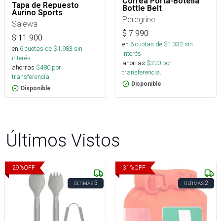
Correa Porta-Botella
Tapa de Repuesto
Bottle Belt
Aurino Sports
Peregrine
Salewa
$
7.990
$
11.900
en
6
cuotas de $
1.332
sin
en
6
cuotas de $
1.983
sin
interés
interés
ahorras
$
320
por
ahorras
$
480
por
transferencia.
transferencia.
Disponible
Disponible
Últimos Vistos
29
%
OFF
31
%
OFF
3
2
ÚLTIMAS
ÚLTIMAS