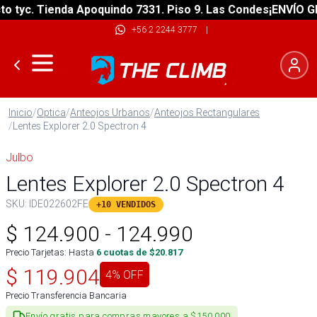
tyc. Tienda Apoquindo 7331. Piso 9. Las Condes
¡ENVÍO GRAT
+56 2 2244 3777
|
Inicio
/
Optica
/
Anteojos Urbanos
/
Anteojos Rectangulares
/
Lentes Explorer 2.0 Spectron 4
Julbo
Lentes Explorer 2.0 Spectron 4
SKU:
IDE022602FE
+10 VENDIDOS
$
124.900
-
124.990
Precio Tarjetas: Hasta
6
cuotas de $
20.817
$
119.904
4
% OFF
Precio Transferencia Bancaria
Envío gratis para compras mayores a $150.000