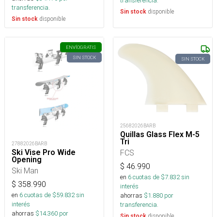
transferencia.
transferencia.
disponible
Sin stock
disponible
Sin stock
ENVÍO
GRATIS
SIN STOCK
SIN STOCK
25682026BARB
Quillas Glass Flex M-5
Tri
27882026BARB
Ski Vise Pro Wide
FCS
Opening
$
46.990
Ski Man
en
6
cuotas de $
7.832
sin
$
358.990
interés
en
6
cuotas de $
59.832
sin
ahorras
$
1.880
por
interés
transferencia.
ahorras
$
14.360
por
disponible
Sin stock