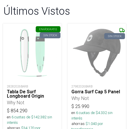
Últimos Vistos
ENVÍO
GRATIS
SIN STOCK
SIN STOCK
28282026BARB
27982026BARB
Tabla De Surf
Gorra Surf Cap 5 Panel
Longboard Origin
Why Not
Why Not
$
25.990
$
854.290
en
6
cuotas de $
4.332
sin
en
6
cuotas de $
142.382
sin
interés
interés
ahorras
$
1.040
por
ahorras
$
34.170
por