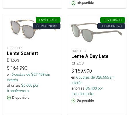
Disponible
ENVÍO
GRATIS
ENVÍO
GRATIS
ÚLTIMA UNIDAD
ÚLTIMA UNIDAD
ERI211117
ERI211107
Lente Scarlett
Lente A Day Late
Erizos
Erizos
$
164.990
$
159.990
en
6
cuotas de $
27.498
sin
en
6
cuotas de $
26.665
sin
interés
interés
ahorras
$
6.600
por
ahorras
$
6.400
por
transferencia.
transferencia.
Disponible
Disponible