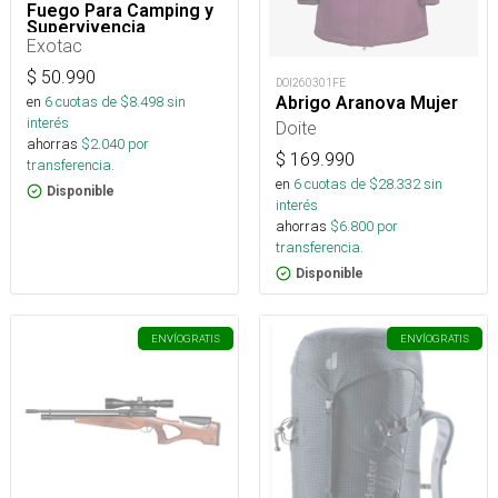
Fuego Para Camping y
Supervivencia
Exotac
$
50.990
DOI260301FE
Abrigo Aranova Mujer
en
6
cuotas de $
8.498
sin
interés
Doite
ahorras
$
2.040
por
$
169.990
transferencia.
en
6
cuotas de $
28.332
sin
Disponible
interés
ahorras
$
6.800
por
transferencia.
Disponible
ENVÍO
GRATIS
ENVÍO
GRATIS