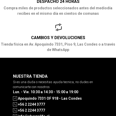
DESPACHO 24 HORAS
Compra miles de productos seleccionados antes del mediodía
recibes en el mismo día en cientos de comunas
CAMBIOS Y DEVOLUCIONES
Tienda física en Av. Apoquindo 7331, Piso 9, Las Condes o a través
de WhatsApp
NUESTRA TIENDA
Si es una duda o necesitas ayuda tecnica, no dudes en
comunicarte con nosotros
Lun. - Vie. 10:30 a 14:30 - 15:00 a 19:00
Apoquindo 7331 OF 918 - Las Condes
+56 2 2244 3777
+56 2 2244 3777