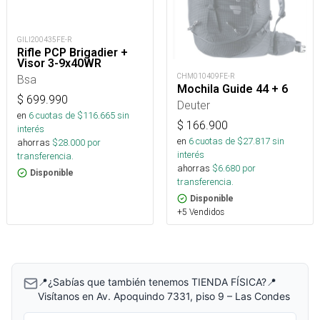
GILI200435FE-R
Rifle PCP Brigadier +
Visor 3-9x40WR
CHM010409FE-R
Bsa
Mochila Guide 44 + 6
$
699.990
Deuter
en
6
cuotas de $
116.665
sin
$
166.900
interés
en
6
cuotas de $
27.817
sin
ahorras
$
28.000
por
interés
transferencia.
ahorras
$
6.680
por
Disponible
transferencia.
Disponible
+5 Vendidos
📍¿Sabías que también tenemos TIENDA FÍSICA?📍
Visítanos en Av. Apoquindo 7331, piso 9 – Las Condes