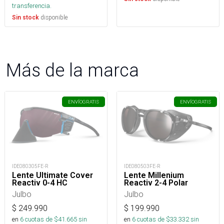
transferencia.
disponible
Sin stock
Más de la marca
ENVÍO
GRATIS
ENVÍO
GRATIS
IDE080305FE-R
IDE080503FE-R
Lente Ultimate Cover
Lente Millenium
Reactiv 0-4 HC
Reactiv 2-4 Polar
Julbo
Julbo
$
249.990
$
199.990
en
6
cuotas de $
41.665
sin
en
6
cuotas de $
33.332
sin