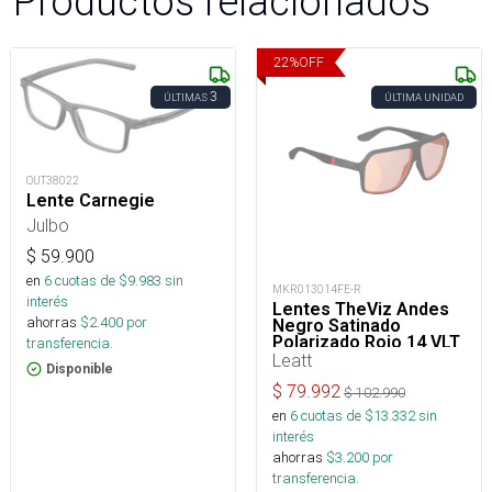
Productos relacionados
22
%
OFF
3
ÚLTIMAS
ÚLTIMA UNIDAD
OUT38022
Lente Carnegie
Julbo
$
59.900
en
6
cuotas de $
9.983
sin
MKR013014FE-R
interés
Lentes TheViz Andes
ahorras
$
2.400
por
Negro Satinado
Polarizado Rojo 14 VLT
transferencia.
Leatt
Disponible
$
79.992
$
102.990
en
6
cuotas de $
13.332
sin
interés
ahorras
$
3.200
por
transferencia.