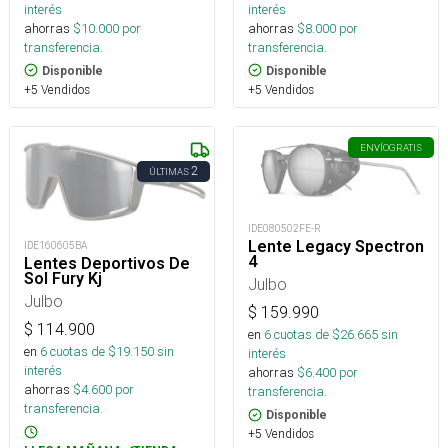
interés
interés
ahorras
$
10.000
por
ahorras
$
8.000
por
transferencia.
transferencia.
Disponible
Disponible
+5 Vendidos
+5 Vendidos
ENVÍO
GRATIS
2
ÚLTIMAS
IDE080502FE-R
Lente Legacy Spectron
IDE160605BA
4
Lentes Deportivos De
Sol Fury Kj
Julbo
Julbo
$
159.990
$
114.900
en
6
cuotas de $
26.665
sin
en
6
cuotas de $
19.150
sin
interés
interés
ahorras
$
6.400
por
ahorras
$
4.600
por
transferencia.
transferencia.
Disponible
+5 Vendidos