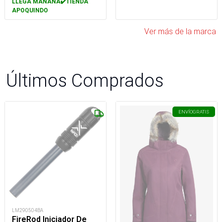
LLEGA MAÑANA✔️TIENDA
APOQUINDO
Ver más de la marca
Últimos Comprados
ENVÍO
GRATIS
LM290504BA
FireRod Iniciador De