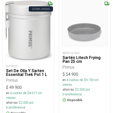
ÚLTIMA UNIDAD
BEH011619FE
Sartén Litech Frying
Pan 25 cm
Primus
OUT39237
Set De Olla Y Sarten
$
54.900
Essential Trek Pot 1 L
en
6
cuotas de $
9.150
sin
Primus
interés
$
49.900
ahorras
$
2.200
por
en
6
cuotas de $
8.317
sin
transferencia.
interés
Disponible
ahorras
$
2.000
por
transferencia.