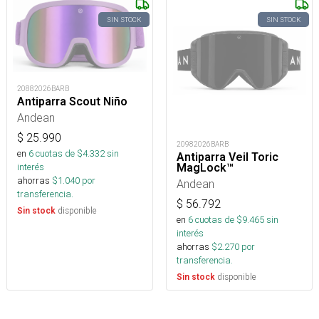
SIN STOCK
SIN STOCK
20882026BARB
Antiparra Scout Niño
Andean
$
25.990
20982026BARB
en
6
cuotas de $
4.332
sin
Antiparra Veil Toric
MagLock™
interés
ahorras
$
1.040
por
Andean
transferencia.
$
56.792
disponible
Sin stock
en
6
cuotas de $
9.465
sin
interés
ahorras
$
2.270
por
transferencia.
disponible
Sin stock