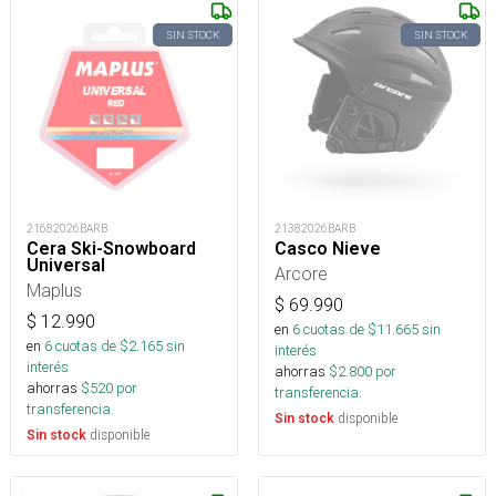
SIN STOCK
SIN STOCK
21682026BARB
21382026BARB
Cera Ski-Snowboard
Casco Nieve
Universal
Arcore
Maplus
$
69.990
$
12.990
en
6
cuotas de $
11.665
sin
en
6
cuotas de $
2.165
sin
interés
interés
ahorras
$
2.800
por
ahorras
$
520
por
transferencia.
transferencia.
disponible
Sin stock
disponible
Sin stock