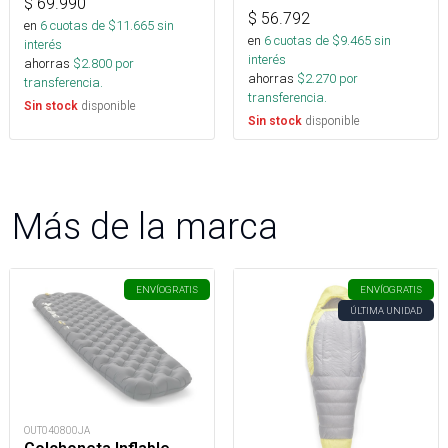
$
69.990
$
56.792
en
6
cuotas de $
11.665
sin
en
6
cuotas de $
9.465
sin
interés
interés
ahorras
$
2.800
por
ahorras
$
2.270
por
transferencia.
transferencia.
disponible
Sin stock
disponible
Sin stock
Más de la marca
ENVÍO
GRATIS
ENVÍO
GRATIS
ÚLTIMA UNIDAD
OUT040800JA