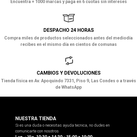
Encuentra + 1000 marcas y paga en 6 cuotas sin intereses
DESPACHO 24 HORAS
Compra miles de productos seleccionados antes del mediodía
recibes en el mismo día en cientos de comunas
CAMBIOS Y DEVOLUCIONES
Tienda física en Av. Apoquindo 7331, Piso 9, Las Condes o a través
de WhatsApp
NUESTRA TIENDA
Si es una duda o necesitas ayuda tecnica, no dudes en
comunicarte con nosotros
Lun. - Vie. 10:30 a 14:30 - 15:00 a 19:00