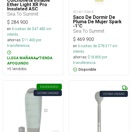
Colchoneta Inflable
Ether Light XR Pro
Insulated ASC
OC140110BA-R
Rect.Reg.Wide
Sea To Summit
Saco De Dormir De
Pluma De Mujer Spark
$
284.900
-1°C
en
6
cuotas de $
47.483
sin
Sea To Summit
interés
$
469.900
ahorras
$
11.400
por
transferencia.
en
6
cuotas de $
78.317
sin
interés
ahorras
$
18.800
por
LLEGA MAÑANA✔️TIENDA
transferencia.
APOQUINDO
+5 Vendidos
Disponible
ENVÍO
GRATIS
ÚLTIMA UNIDAD
ÚLTIMA UNIDAD