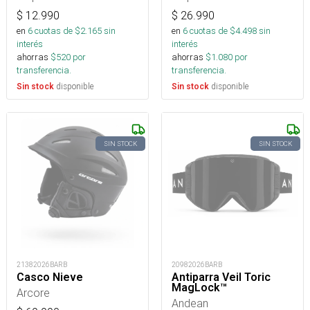
$
12.990
$
26.990
en
6
cuotas de $
2.165
sin
en
6
cuotas de $
4.498
sin
interés
interés
ahorras
$
520
por
ahorras
$
1.080
por
transferencia.
transferencia.
disponible
disponible
Sin stock
Sin stock
SIN STOCK
SIN STOCK
21382026BARB
20982026BARB
Casco Nieve
Antiparra Veil Toric
MagLock™
Arcore
Andean