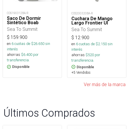
COS190312BA-R
COS200320BA-R
Saco De Dormir
Cuchara De Mango
Sintético Boab
Largo Frontier Ul
Sea To Summit
Sea To Summit
$
159.900
$
12.900
en
6
cuotas de $
26.650
sin
en
6
cuotas de $
2.150
sin
interés
interés
ahorras
$
6.400
por
ahorras
$
520
por
transferencia.
transferencia.
Disponible
Disponible
+5 Vendidos
Ver más de la marca
Últimos Comprados