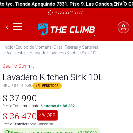
tyc. Tienda Apoquindo 7331. Piso 9. Las Condes
¡ENVÍO GRAT
+56 2 2244 3777
|
Inicio
/
Equipo de Montaña
/
Ollas, Teteras y Sartenes
/
Recipientes de Lavado
/
Lavadero Kitchen Sink 10L
Sea To Summit
Lavadero Kitchen Sink 10L
SKU:
OUT31880
+5 VENDIDOS
$
37.990
Precio Tarjetas: Hasta
6
cuotas de $
6.332
$
36.470
4
% OFF
Precio Transferencia Bancaria
Envío gratis para compras mayores a $150.000