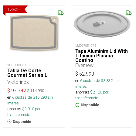
15
%
OFF
LMO270519FE
Tapa Aluminim Lid With
Titanium Plasma
Coating
Evernew
VIC0508005-C
Tabla De Corte
$
52.990
Gourmet Series L
en
6
cuotas de $
8.832
sin
Victorinox
interés
$
97.742
$
114.990
ahorras
$
2.120
por
en
6
cuotas de $
16.290
sin
transferencia.
interés
Disponible
ahorras
$
3.910
por
transferencia.
Disponible