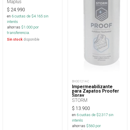
Maplus
$
24.990
en
6
cuotas de $
4.165
sin
interés
ahorras
$
1.000
por
transferencia.
disponible
Sin stock
BH301214-C
Impermeabilizante
para Zapatos Proofer
Spray
STORM
$
13.900
en
6
cuotas de $
2.317
sin
interés
ahorras
$
560
por