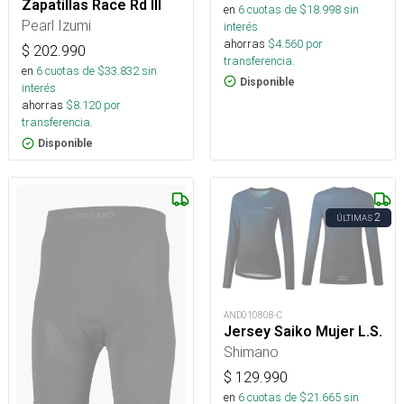
Zapatillas Race Rd III
en
6
cuotas de $
18.998
sin
Pearl Izumi
interés
ahorras
$
4.560
por
$
202.990
transferencia.
en
6
cuotas de $
33.832
sin
Disponible
interés
ahorras
$
8.120
por
transferencia.
Disponible
2
ÚLTIMAS
AND010808-C
Jersey Saiko Mujer L.S.
Shimano
$
129.990
en
6
cuotas de $
21.665
sin