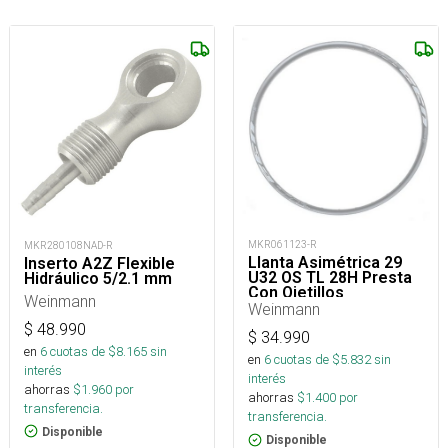
MKR061123-R
MKR280108NAD-R
Llanta Asimétrica 29
Inserto A2Z Flexible
U32 OS TL 28H Presta
Hidráulico 5/2.1 mm
Con Ojetillos
Weinmann
Weinmann
$
48.990
$
34.990
en
6
cuotas de $
8.165
sin
en
6
cuotas de $
5.832
sin
interés
interés
ahorras
$
1.960
por
ahorras
$
1.400
por
transferencia.
transferencia.
Disponible
Disponible