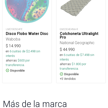
LMO190504FE
GM230404NA-R
Disco Flobo Water Disc
Colchoneta Ultralight
Pro
Waboba
National Geographic
$
14.990
$
44.990
en
6
cuotas de $
2.498
sin
en
6
cuotas de $
7.498
sin
interés
interés
ahorras
$
600
por
ahorras
$
1.800
por
transferencia.
transferencia.
Disponible
Disponible
+5 Vendidos
Más de la marca