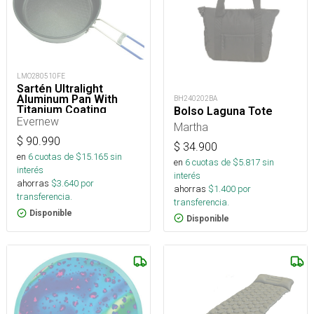
LMO280510FE
Sartén Ultralight
Aluminum Pan With
BH240202BA
Titanium Coating
Bolso Laguna Tote
Evernew
Martha
$
90.990
$
34.900
en
6
cuotas de $
15.165
sin
en
6
cuotas de $
5.817
sin
interés
interés
ahorras
$
3.640
por
ahorras
$
1.400
por
transferencia.
transferencia.
Disponible
Disponible