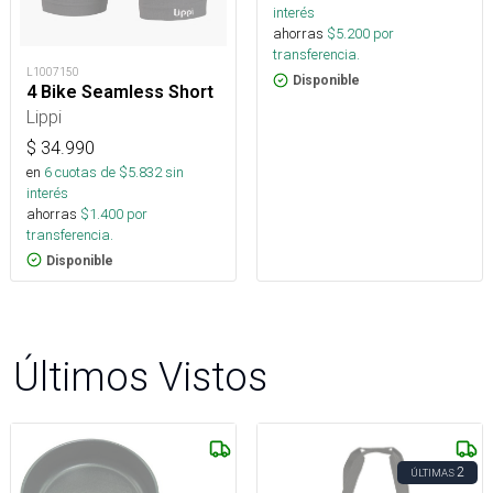
interés
ahorras
$
5.200
por
transferencia.
L1007150
Disponible
4 Bike Seamless Short
Lippi
$
34.990
en
6
cuotas de $
5.832
sin
interés
ahorras
$
1.400
por
transferencia.
Disponible
Últimos Vistos
2
ÚLTIMAS