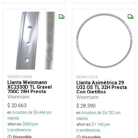
MKR280104NAD
MKR061125-R
Llanta Weinmann
Llanta Asimétrica 29
XC2330D TL Gravel
U32 OS TL 32H Presta
700C 28H Presta
Con Ojetillos
Weinmann
Weinmann
$
20.663
$
28.390
en
6
cuotas de $
3.444
sin
en
6
cuotas de $
4.732
sin
interés
interés
ahorras
$
830
por
ahorras
$
1.140
por
transferencia.
transferencia.
Disponible
Disponible