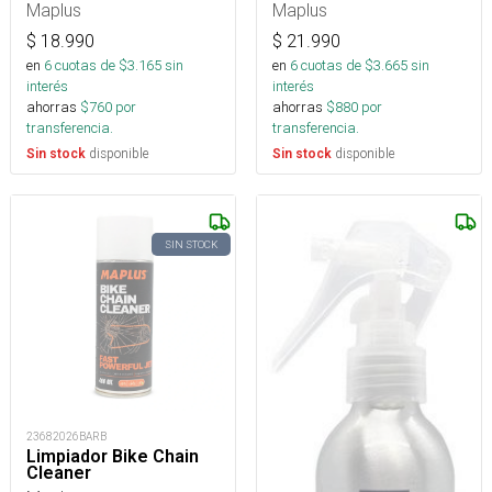
Maplus
Maplus
$
18.990
$
21.990
en
6
cuotas de $
3.165
sin
en
6
cuotas de $
3.665
sin
interés
interés
ahorras
$
760
por
ahorras
$
880
por
transferencia.
transferencia.
disponible
disponible
Sin stock
Sin stock
SIN STOCK
23682026BARB
Limpiador Bike Chain
Cleaner