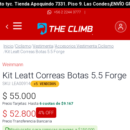
yc. Tienda Apoquindo 7331. Piso 9. Las Condes
¡ENVÍO GRATI
+56 2 2244 3777
|
Inicio
/
Ciclismo
/
Vestimenta
/
Accesorios Vestimenta Ciclismo
/
Kit Leatt Correas Botas 5.5 Forge
Weinmann
Kit Leatt Correas Botas 5.5 Forge
SKU:
LEA00914
+5 VENDIDOS
$
55.000
Precio Tarjetas: Hasta
6
cuotas de $
9.167
$
52.800
4
% OFF
Precio Transferencia Bancaria
Envío gratis para compras mayores a $150.000