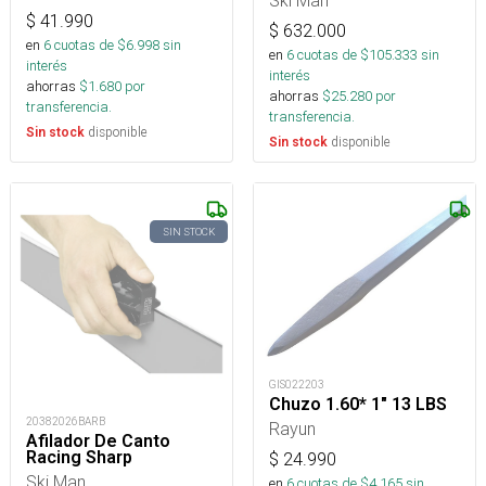
$
41.990
$
632.000
en
6
cuotas de $
6.998
sin
en
6
cuotas de $
105.333
sin
interés
interés
ahorras
$
1.680
por
ahorras
$
25.280
por
transferencia.
transferencia.
disponible
Sin stock
disponible
Sin stock
SIN STOCK
GIS022203
Chuzo 1.60* 1" 13 LBS
20382026BARB
Rayun
Afilador De Canto
Racing Sharp
$
24.990
Ski Man
en
6
cuotas de $
4.165
sin