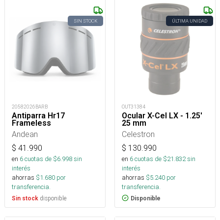
SIN STOCK
ÚLTIMA UNIDAD
20582026BARB
OUT31384
Antiparra Hr17
Ocular X-Cel LX - 1.25'
Frameless
25 mm
Andean
Celestron
$
41.990
$
130.990
en
6
cuotas de $
6.998
sin
en
6
cuotas de $
21.832
sin
interés
interés
ahorras
$
1.680
por
ahorras
$
5.240
por
transferencia.
transferencia.
disponible
Sin stock
Disponible