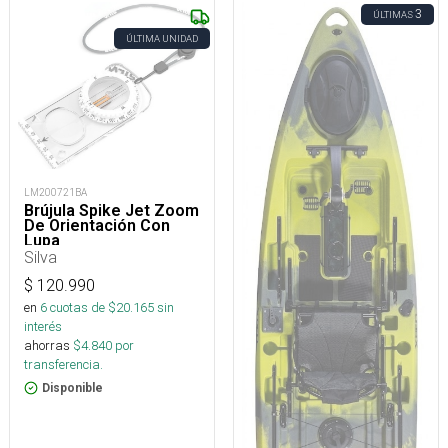
3
ÚLTIMAS
ÚLTIMA UNIDAD
LM200721BA
Brújula Spike Jet Zoom
De Orientación Con
Lupa
Silva
$
120.990
en
6
cuotas de $
20.165
sin
interés
ahorras
$
4.840
por
transferencia.
Disponible