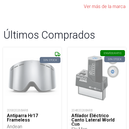
Ver más de la marca
Últimos Comprados
ENVÍO
GRATIS
SIN STOCK
SIN STOCK
20582026BARB
20482026BARB
Antiparra Hr17
Afilador Eléctrico
Frameless
Canto Lateral World
Cup
Andean
Ski Man