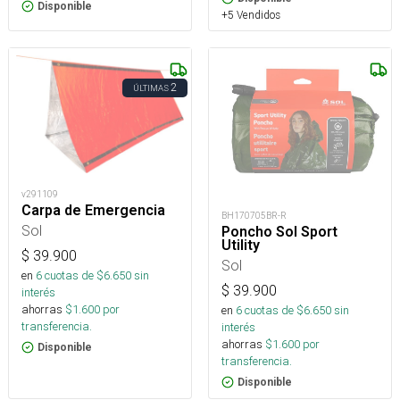
Disponible
+5 Vendidos
2
ÚLTIMAS
v291109
Carpa de Emergencia
BH170705BR-R
Sol
Poncho Sol Sport
Utility
$
39.900
Sol
en
6
cuotas de $
6.650
sin
$
39.900
interés
ahorras
$
1.600
por
en
6
cuotas de $
6.650
sin
transferencia.
interés
ahorras
$
1.600
por
Disponible
transferencia.
Disponible