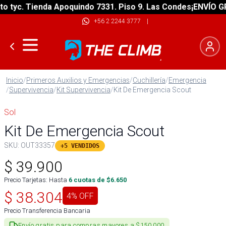
yc. Tienda Apoquindo 7331. Piso 9. Las Condes
¡ENVÍO GRATI
+56 2 2244 3777
|
Inicio
/
Primeros Auxilios y Emergencias
/
Cuchillería
/
Emergencia
/
Supervivencia
/
Kit Supervivencia
/
Kit De Emergencia Scout
Sol
Kit De Emergencia Scout
SKU:
OUT33357
+5 VENDIDOS
$
39.900
Precio Tarjetas: Hasta
6
cuotas de $
6.650
$
38.304
4
% OFF
Precio Transferencia Bancaria
Envío gratis para compras mayores a $150.000