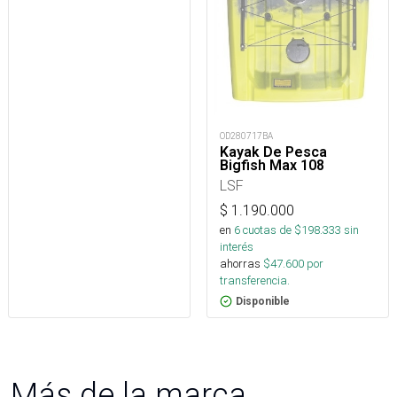
OD280717BA
Kayak De Pesca
Bigfish Max 108
LSF
$
1.190.000
en
6
cuotas de $
198.333
sin
interés
ahorras
$
47.600
por
transferencia.
Disponible
Más de la marca