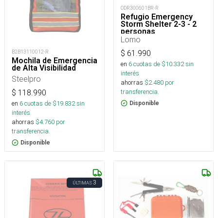
ODR300601BR-R
Refugio Emergency
Storm Shelter 2-3 - 2
personas
Lomo
B2B13110012-R
$
61.990
Mochila de Emergencia
en
6
cuotas de $
10.332
sin
de Alta Visibilidad
interés
Steelpro
ahorras
$
2.480
por
transferencia.
$
118.990
en
6
cuotas de $
19.832
sin
Disponible
interés
ahorras
$
4.760
por
transferencia.
Disponible
3
ÚLTIMAS