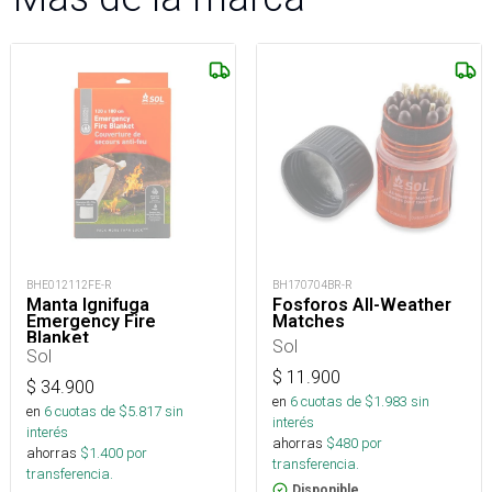
BHE012112FE-R
BH170704BR-R
Manta Ignifuga
Fosforos All-Weather
Emergency Fire
Matches
Blanket
Sol
Sol
$
11.900
$
34.900
en
6
cuotas de $
1.983
sin
en
6
cuotas de $
5.817
sin
interés
interés
ahorras
$
480
por
ahorras
$
1.400
por
transferencia.
transferencia.
Disponible