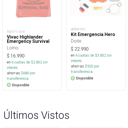
d050515-C
TOD171110-R
Kit Emergencia Hero
Vivac Highlander
Doite
Emergency Survival
Lomo
$
22.990
en
6
cuotas de $
3.832
sin
$
16.990
interés
en
6
cuotas de $
2.832
sin
ahorras
$
920
por
interés
transferencia.
ahorras
$
680
por
transferencia.
Disponible
Disponible
Últimos Vistos