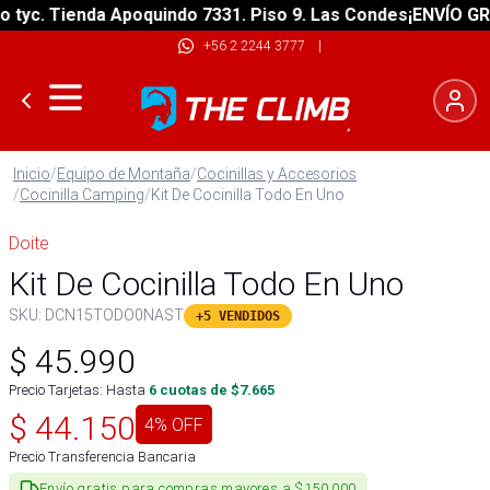
yc. Tienda Apoquindo 7331. Piso 9. Las Condes
¡ENVÍO GRATI
+56 2 2244 3777
|
Inicio
/
Equipo de Montaña
/
Cocinillas y Accesorios
/
Cocinilla Camping
/
Kit De Cocinilla Todo En Uno
Doite
Kit De Cocinilla Todo En Uno
SKU:
DCN15TODO0NAST
+5 VENDIDOS
$
45.990
Precio Tarjetas: Hasta
6
cuotas de $
7.665
$
44.150
4
% OFF
Precio Transferencia Bancaria
Envío gratis para compras mayores a $150.000