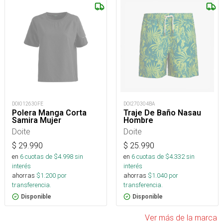
DOI012630FE
DOI270304BA
Polera Manga Corta
Traje De Baño Nasau
Samira Mujer
Hombre
Doite
Doite
$
29.990
$
25.990
en
6
cuotas de $
4.998
sin
en
6
cuotas de $
4.332
sin
interés
interés
ahorras
$
1.200
por
ahorras
$
1.040
por
transferencia.
transferencia.
Disponible
Disponible
Ver más de la marca