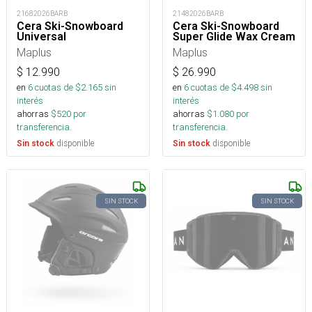
21682026BARB
21482026BARB
Cera Ski-Snowboard
Cera Ski-Snowboard
Universal
Super Glide Wax Cream
Maplus
Maplus
$
12.990
$
26.990
en
6
cuotas de $
2.165
sin
en
6
cuotas de $
4.498
sin
interés
interés
ahorras
$
520
por
ahorras
$
1.080
por
transferencia.
transferencia.
disponible
disponible
Sin stock
Sin stock
SIN STOCK
SIN STOCK