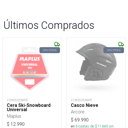
Últimos Comprados
SIN STOCK
SIN STOCK
21682026BARB
21382026BARB
Cera Ski-Snowboard
Casco Nieve
Universal
Arcore
Maplus
$
69.990
$
12.990
en
6
cuotas de $
11.665
sin