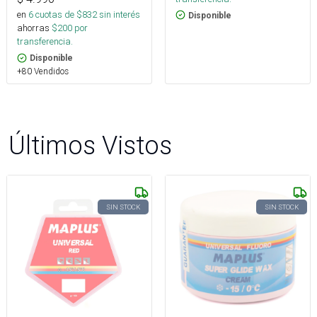
en
6
cuotas de $
832
sin interés
Disponible
ahorras
$
200
por
transferencia.
Disponible
+80 Vendidos
Últimos Vistos
SIN STOCK
SIN STOCK