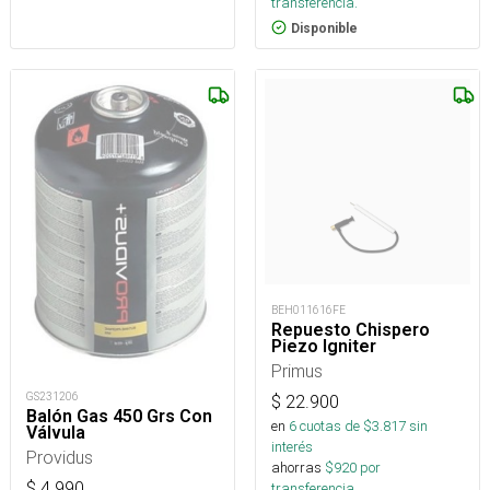
transferencia.
Disponible
BEH011616FE
Repuesto Chispero
Piezo Igniter
Primus
GS231206
$
22.900
Balón Gas 450 Grs Con
en
6
cuotas de $
3.817
sin
Válvula
interés
Providus
ahorras
$
920
por
$
4.990
transferencia.