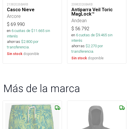
21382026BARB
20982026BARB
Casco Nieve
Antiparra Veil Toric
MagLock™
Arcore
Andean
$
69.990
$
56.792
en
6
cuotas de $
11.665
sin
en
6
cuotas de $
9.465
sin
interés
interés
ahorras
$
2.800
por
ahorras
$
2.270
por
transferencia.
transferencia.
disponible
Sin stock
disponible
Sin stock
Más de la marca