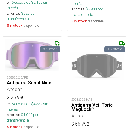
en
6
cuotas de $
2.165
sin
interés
interés
ahorras
$
2.800
por
ahorras
$
520
por
transferencia.
transferencia.
disponible
Sin stock
disponible
Sin stock
SIN STOCK
SIN STOCK
20882026BARB
Antiparra Scout Niño
Andean
$
25.990
20982026BARB
en
6
cuotas de $
4.332
sin
Antiparra Veil Toric
MagLock™
interés
ahorras
$
1.040
por
Andean
transferencia.
$
56.792
disponible
Sin stock