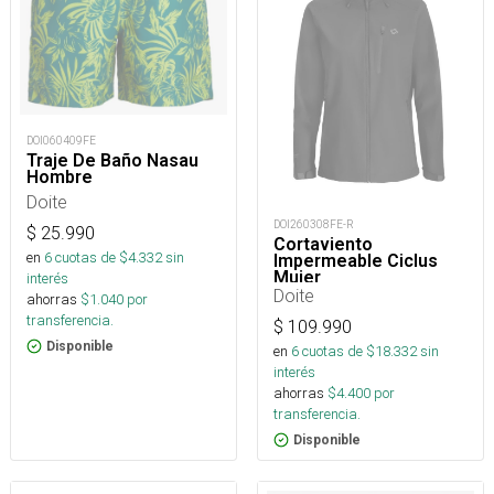
DOI060409FE
Traje De Baño Nasau
Hombre
Doite
DOI260308FE-R
$
25.990
Cortaviento
en
6
cuotas de $
4.332
sin
Impermeable Ciclus
Mujer
interés
Doite
ahorras
$
1.040
por
transferencia.
$
109.990
Disponible
en
6
cuotas de $
18.332
sin
interés
ahorras
$
4.400
por
transferencia.
Disponible