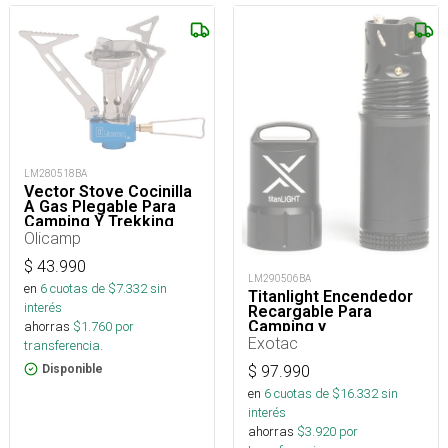
LM280518BA
Vector Stove Cocinilla
A Gas Plegable Para
Camping Y Trekking
Olicamp
$
43.990
LM290506BA
en
6
cuotas de $
7.332
sin
Titanlight Encendedor
interés
Recargable Para
Camping y
ahorras
$
1.760
por
Supervivencia
Exotac
transferencia.
$
97.990
Disponible
en
6
cuotas de $
16.332
sin
interés
ahorras
$
3.920
por