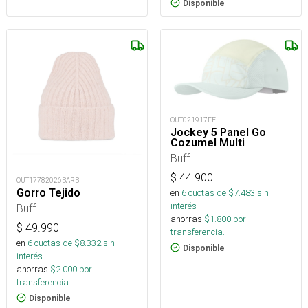
Disponible
OUT021917FE
Jockey 5 Panel Go
Cozumel Multi
Buff
$
44.900
OUT17782026BARB
Gorro Tejido
en
6
cuotas de $
7.483
sin
interés
Buff
ahorras
$
1.800
por
$
49.990
transferencia.
en
6
cuotas de $
8.332
sin
Disponible
interés
ahorras
$
2.000
por
transferencia.
Disponible