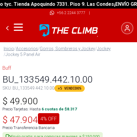
yc. Tienda Apoquindo 7331. Piso 9. Las Condes
¡ENVÍO GRATI
+56 2 2244 3777
|
Inicio
/
Accesorios
/
Gorros, Sombreros y Jockey
/
Jockey
/
Jockey 5 Panel Air
Buff
BU_133549.442.10.00
SKU:
BU_133549.442.10.00
+5 VENDIDOS
$
49.900
Precio Tarjetas: Hasta
6
cuotas de $
8.317
$
47.904
4
% OFF
Precio Transferencia Bancaria
Envío gratis para compras mayores a $150.000