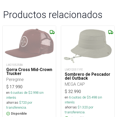
Productos relacionados
LM210525BA
Gorra Cross Mid-Crown
LMO120511FE
Trucker
Sombrero de Pescador
del Outback
Peregrine
MEGA CAP
$
17.990
$
32.990
en
6
cuotas de $
2.998
sin
en
6
cuotas de $
5.498
sin
interés
interés
ahorras
$
720
por
ahorras
$
1.320
por
transferencia.
transferencia.
Disponible