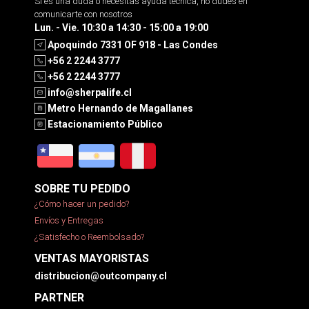
Si es una duda o necesitas ayuda tecnica, no dudes en
comunicarte con nosotros
Lun. - Vie. 10:30 a 14:30 - 15:00 a 19:00
Apoquindo 7331 OF 918 - Las Condes
+56 2 2244 3777
+56 2 2244 3777
info@sherpalife.cl
Metro Hernando de Magallanes
Estacionamiento Público
SOBRE TU PEDIDO
¿Cómo hacer un pedido?
Envíos y Entregas
¿Satisfecho o Reembolsado?
VENTAS MAYORISTAS
distribucion@outcompany.cl
PARTNER