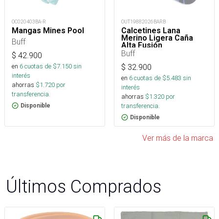
OC020403BA-R
OUT19882026BARB
Mangas Mines Pool
Calcetines Lana
Merino Ligera Caña
Buff
Alta Fusión
Buff
$
42.900
en
6
cuotas de $
7.150
sin
$
32.900
interés
en
6
cuotas de $
5.483
sin
ahorras
$
1.720
por
interés
transferencia.
ahorras
$
1.320
por
transferencia.
Disponible
Disponible
Ver más de la marca
Últimos Comprados