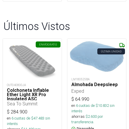
Últimos Vistos
ENVÍO
GRATIS
ÚLTIMA UNIDAD
LM180525BA
Almohada Deepsleep
OUT040800JA
Colchoneta Inflable
Exped
Ether Light XR Pro
Insulated ASC
$
64.990
Rect.Reg.Wide
Sea To Summit
en
6
cuotas de $
10.832
sin
interés
$
284.900
ahorras
$
2.600
por
en
6
cuotas de $
47.483
sin
transferencia.
interés
Disponible