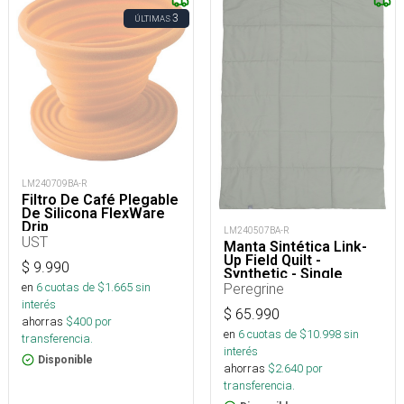
3
ÚLTIMAS
LM240709BA-R
Filtro De Café Plegable
De Silicona FlexWare
Drip
LM240507BA-R
UST
Manta Sintética Link-
Up Field Quilt -
$
9.990
Synthetic - Single
en
6
cuotas de $
1.665
sin
Peregrine
interés
$
65.990
ahorras
$
400
por
en
6
cuotas de $
10.998
sin
transferencia.
interés
Disponible
ahorras
$
2.640
por
transferencia.