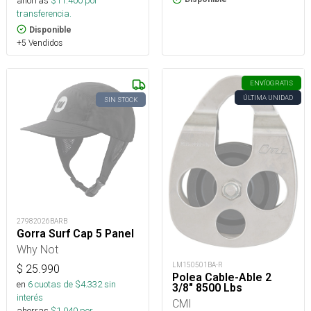
ahorras
$
11.400
por
transferencia.
Disponible
+5 Vendidos
ENVÍO
GRATIS
ÚLTIMA UNIDAD
SIN STOCK
27982026BARB
Gorra Surf Cap 5 Panel
Why Not
LM150501BA-R
$
25.990
Polea Cable-Able 2
en
6
cuotas de $
4.332
sin
3/8" 8500 Lbs
interés
CMI
ahorras
$
1.040
por