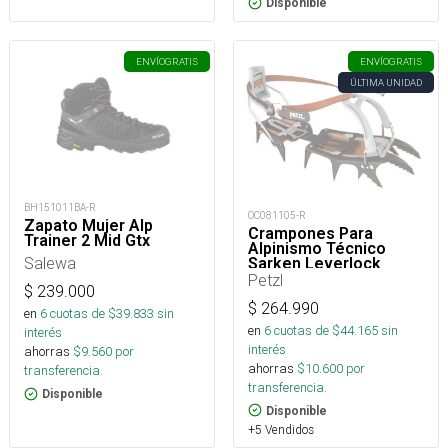
Disponible
ENVÍO
GRATIS
ENVÍO
GRATIS
ÚLTIMA UNIDAD
BH151011BA-R
OC081105-R
Zapato Mujer Alp
Crampones Para
Trainer 2 Mid Gtx
Alpinismo Técnico
Salewa
Sarken Leverlock
Universel
Petzl
$
239.000
$
264.990
en
6
cuotas de $
39.833
sin
en
6
cuotas de $
44.165
sin
interés
interés
ahorras
$
9.560
por
ahorras
$
10.600
por
transferencia.
transferencia.
Disponible
Disponible
+5 Vendidos