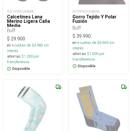
OUT14182026BARB
OUT18582026BARB
Calcetines Lana
Gorro Tejido Y Polar
Merino Ligera Caña
Fusión
Media
Buff
Buff
$
39.990
$
29.900
en
6
cuotas de $
6.665
sin
en
6
cuotas de $
4.983
sin
interés
interés
ahorras
$
1.600
por
ahorras
$
1.200
por
transferencia.
transferencia.
Disponible
Disponible