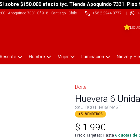
S! sobre $150.000 afecto tyc. Tienda Apoquindo 7331. Piso 
9:00
-
Apoquindo 7331 Of 918 - Santiago - Chile
|
+56 2 2244 3777
|
+
LIQUI
 Rescate
Hombre
Mujer
Iluminacion
Nieve y Hie
Doite
Huevera 6 Unid
SKU:
DCO11H060NAST
+5 VENDIDOS
$
1.990
Precio Tarjetas: Hasta
6
cuotas de 