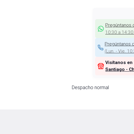
Pregúntanos 
10:30 a 14:30
Pregúntanos d
(
Lun. - Vie. 10
Visítanos en
Santiago - Ch
Despacho normal