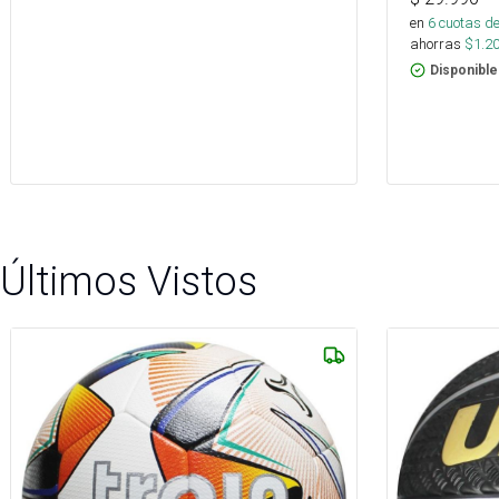
en
6
cuotas de
ahorras
$
1.2
Disponible
Últimos Vistos