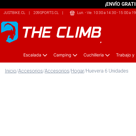
¡ENVÍO GRATI
JUSTBIKE.CL
|
209SPORTS.CL
|
THERIDERLAB.CL
Lun. - Vie. 10:30 a 14:30 - 15:00 a 1
Escalada
Camping
Cuchilleria
Trabajo y
Inicio
/
Accesorios
/
Accesorios
/
Hogar
/
Huevera 6 Unidades