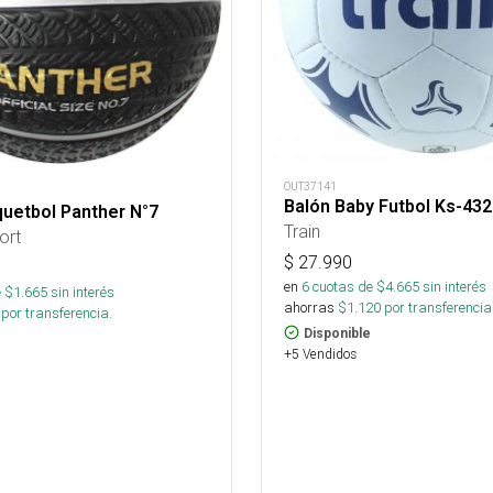
OUT37141
Balón Baby Futbol Ks-432
uetbol Panther N°7
Train
ort
$
27.990
en
6
cuotas de $
4.665
sin interés
 $
1.665
sin interés
ahorras
$
1.120
por transferencia
por transferencia.
Disponible
+5 Vendidos