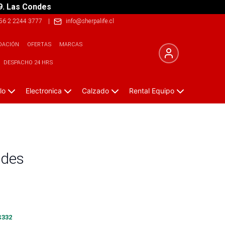
9. Las Condes
56 2 2244 3777
|
info@sherpalife.cl
DACIÓN
OFERTAS
MARCAS
DESPACHO 24 HRS
lo
Electronica
Calzado
Rental Equipo
ades
$
332