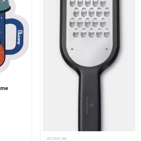
Time
VIC150411BA