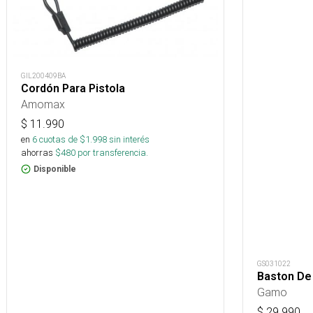
GIL200409BA
Cordón Para Pistola
Amomax
$
11.990
en
6
cuotas de $
1.998
sin interés
ahorras
$
480
por transferencia.
Disponible
GS031022
Baston De
Gamo
$
29.990