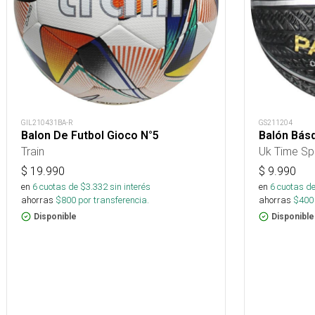
GS211204
GIL210431BA-R
Balón Básq
Balon De Futbol Gioco N°5
Uk Time Sp
Train
$
9.990
$
19.990
en
6
cuotas de
en
6
cuotas de $
3.332
sin interés
ahorras
$
400
ahorras
$
800
por transferencia.
Disponible
Disponible