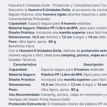
Huevera 6 Unidades Doite - Protección y Comodidad para Tu
Descubre la
Huevera 6 Unidades Doite
, el accesorio de cocin
lleguen intactos, esta
huevera rígida
absorbe impactos y aísla 
Características Principales
Capacidad:
Espacio seguro para
6 huevos
estándar.
Material Seguro:
Plástico PP / Libre de BPA
, apto para contact
Diseño Práctico:
Incorpora una
manilla superior
para fácil tr
Dimensiones:
14,5 cm
(Ancho) x
7,2 cm
(Largo) x
14 cm
(Alto 
Peso:
Ultra ligero, aprox.
80 g
.
Beneficios Clave
Con la
Huevera 6 Unidades Doite
, disfruta de
protección estr
manera segura y fácil. Ideal para
camping, picnics, viajes en 
Detalles Técnicos
Característica
Descripción
Capacidad:
Espacio seguro para
6 huevos
estándar.
Material Seguro:
Plástico PP / Libre de BPA
(Apto para cont
Diseño Práctico:
Incorpora una
manilla superior
para fácil
Dimensiones:
14,5 cm
(Ancho) x
7,2 cm
(Largo) x
14 cm
Peso:
Ultra ligero, aprox.
80 g
.
Uso Recomendado:
Camping, picnics, viajes en motorhome y ex
Ventajas del Diseño Porta Huevos Doite
Protección Estructural:
El moldeado interior del plástico PP m