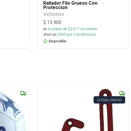
Rallador Filo Grueso Con
Proteccion
Victorinox
$
13.900
en
6
cuotas de $
2.317
sin interés
ahorras
$
560
por transferencia.
Disponible
ÚLTIMA UNIDAD