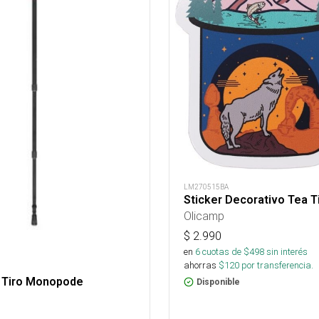
LM270515BA
Sticker Decorativo Tea 
Olicamp
$
2.990
en
6
cuotas de $
498
sin interés
ahorras
$
120
por transferencia.
 Tiro Monopode
Disponible