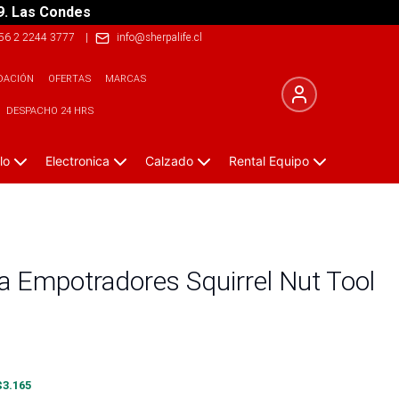
9. Las Condes
56 2 2244 3777
|
info@sherpalife.cl
DACIÓN
OFERTAS
MARCAS
DESPACHO 24 HRS
lo
Electronica
Calzado
Rental Equipo
a Empotradores Squirrel Nut Tool
$
3.165