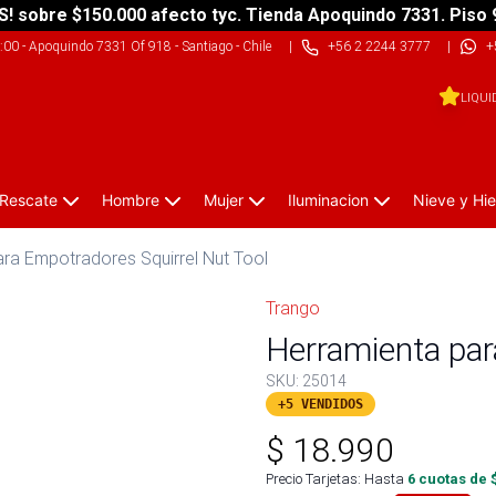
S! sobre $150.000 afecto tyc. Tienda Apoquindo 7331. Piso 
9:00
-
Apoquindo 7331 Of 918 - Santiago - Chile
|
+56 2 2244 3777
|
+
LIQUI
 Rescate
Hombre
Mujer
Iluminacion
Nieve y Hie
ra Empotradores Squirrel Nut Tool
Trango
Herramienta par
SKU:
25014
+5 VENDIDOS
$
18.990
Precio Tarjetas: Hasta
6
cuotas de 