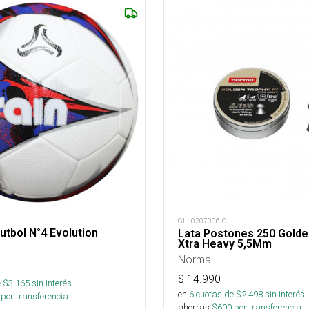
GILI0207006-C
utbol N°4 Evolution
Lata Postones 250 Golden
Xtra Heavy 5,5Mm
Norma
$
14.990
 $
3.165
sin interés
en
6
cuotas de $
2.498
sin interés
por transferencia.
ahorras
$
600
por transferencia.