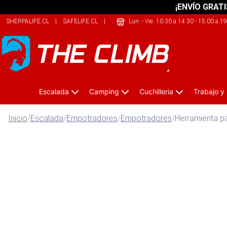
¡ENVÍO GRATI
SHERPALIFE.CL
|
SAFELIFE.CL
|
ONEKAYAK.CL
Lun. - Vie. 10:30 a 14:30 - 15:00 a 1
Escalada
Camping
Cuchilleria
Trabajo y
Inicio
/
Escalada
/
Empotradores
/
Empotradores
/
Herramienta pa