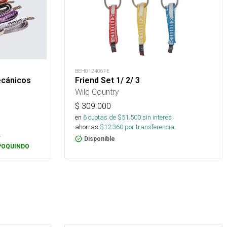
BEH012406FE
ecánicos
Friend Set 1/ 2/ 3
Wild Country
$
309.000
en
6
cuotas de $
51.500
sin interés
s
ahorras
$
12.360
por transferencia.
.
Disponible
POQUINDO