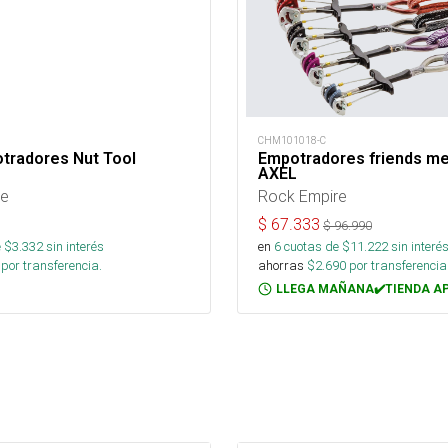
CHM101018-C
tradores Nut Tool
Empotradores friends m
AXEL
re
Rock Empire
$
67.333
$
96.990
 $
3.332
sin interés
en
6
cuotas de $
11.222
sin interé
por transferencia.
ahorras
$
2.690
por transferencia
LLEGA MAÑANA✔️TIENDA A