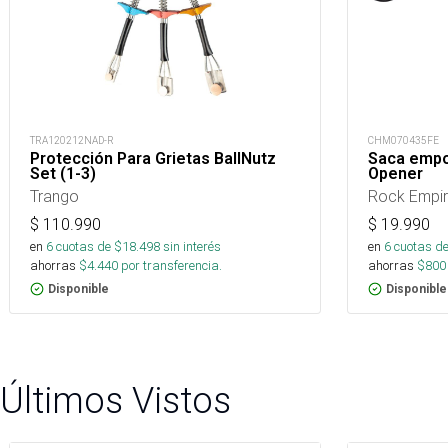
TRA120212NAD-R
CHM070435FE
Protección Para Grietas BallNutz
Saca empo
Set (1-3)
Opener
Trango
Rock Empi
$
110.990
$
19.990
en
6
cuotas de $
18.498
sin interés
en
6
cuotas de
ahorras
$
4.440
por transferencia.
ahorras
$
800
Disponible
Disponible
Últimos Vistos