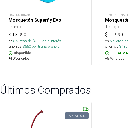
TRA110218NAD
TRA090211NAD-
Mosquetón Superfly Evo
Mosquetón
Trango
Trango
$
13.990
$
11.990
en
6
cuotas de $
2.332
sin interés
en
6
cuotas de
ahorras
$
560
por transferencia.
ahorras
$
480
Disponible
LLEGA MA
+10 Vendidos
+5 Vendidos
Últimos Comprados
SIN STOCK