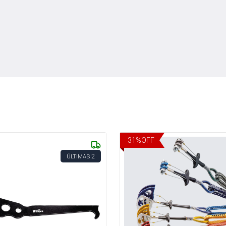
31
%
OFF
2
ÚLTIMAS