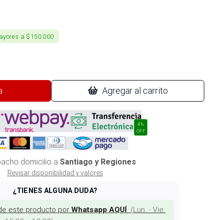
ayores a $150.000
a
Agregar al carrito
4%
OFF
acho domicilio a
Santiago y Regiones
Revisar disponibilidad y valores
¿TIENES ALGUNA DUDA?
de este producto por
(
Lun. - Vie.
Whatsapp AQUÍ