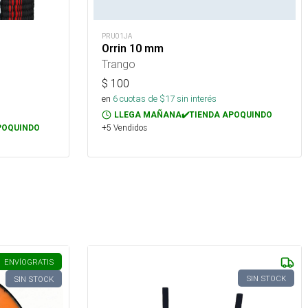
PRU01JA
Orrin 10 mm
Trango
$
100
en
6
cuotas de $
17
sin interés
LLEGA MAÑANA✔️TIENDA APOQUINDO
+5 Vendidos
POQUINDO
ENVÍO
GRATIS
SIN STOCK
SIN STOCK