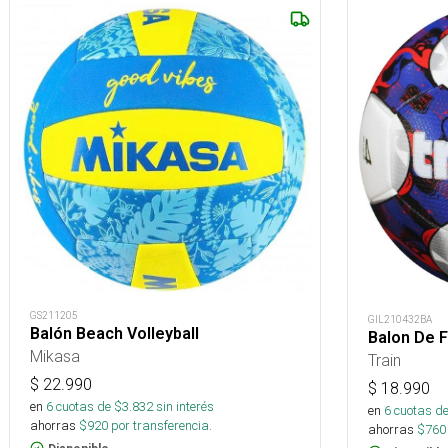
GS211205
GIL210432BA
Balón Beach Volleyball
Balon De F
Mikasa
Train
$
22.990
$
18.990
en
6
cuotas de $
3.832
sin interés
en
6
cuotas de
ahorras
$
920
por transferencia.
ahorras
$
760