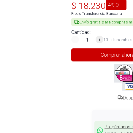
$
18.230
4
% OFF
Precio Transferencia Bancaria
Envío gratis para compras m
Cantidad:
-
+
10+ disponibles
Comprar ahor
Desp
Pregúntanos 