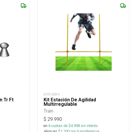
GI191208-C
 Tr Ft
Kit Estación De Agilidad
Multirregulable
Train
$
29.990
en
6
cuotas de $
4.998
sin interés
ahorras
$
1.200
por transferencia.