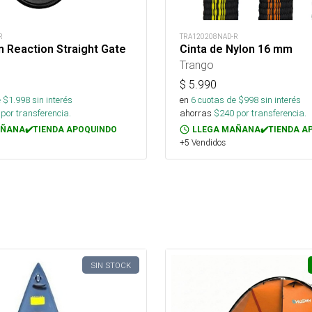
R
TRA120208NAD-R
 Reaction Straight Gate
Cinta de Nylon 16 mm
Trango
$
5.990
 $
1.998
sin interés
en
6
cuotas de $
998
sin interés
por transferencia.
ahorras
$
240
por transferencia.
ÑANA✔️TIENDA APOQUINDO
LLEGA MAÑANA✔️TIENDA A
+5 Vendidos
SIN STOCK