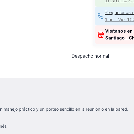
10:30 a 14:30
Pregúntanos d
(
Lun. - Vie. 10
Visítanos en
Santiago - Ch
Despacho normal
 manejo práctico y un porteo sencillo en la reunión o en la pared.
rnés