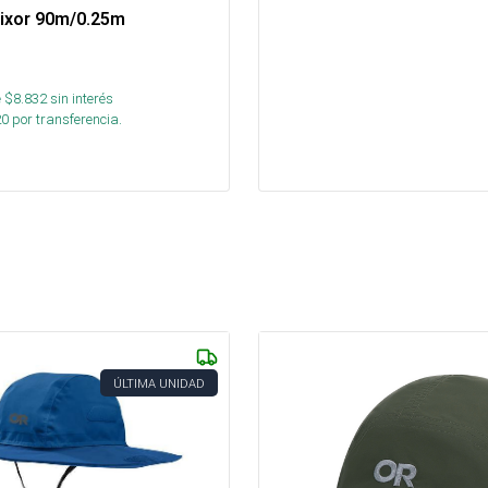
pixor 90m/0.25m
 $
8.832
sin interés
20
por transferencia.
ÚLTIMA UNIDAD