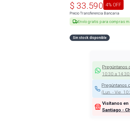
$
33.590
4
% OFF
Precio Transferencia Bancaria
Envío gratis para compras m
Sin stock disponible
Pregúntanos 
10:30 a 14:30
Pregúntanos d
(
Lun. - Vie. 10
Visítanos en
Santiago - Ch