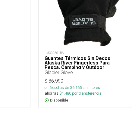
s
.
LM300501BA
Guantes Térmicos Sin Dedos
Alaska River Fingerless Para
Pesca, Camping y Outdoor
Glacier Glove
$
36.990
en
6
cuotas de $
6.165
sin interés
ahorras
$
1.480
por transferencia.
Disponible