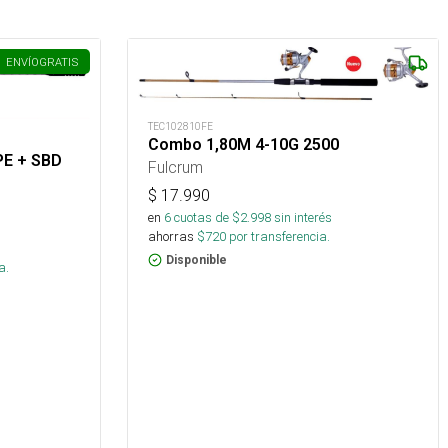
ENVÍO
GRATIS
TEC102810FE
Combo 1,80M 4-10G 2500
NPE + SBD
Fulcrum
$
17.990
en
6
cuotas de $
2.998
sin interés
ahorras
$
720
por transferencia.
s
Disponible
a.