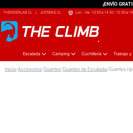
¡ENVÍO GRATI
THERIDERLAB.CL
|
JUSTBIKE.CL
|
SAFELIFE.CL
Lun. - Vie. 10:30 a 14:30 - 15:00 a 1
Escalada
Camping
Cuchilleria
Trabajo y
Inicio
/
Accesorios
/
Guantes
/
Guantes de Escalada
/
Guantes Up