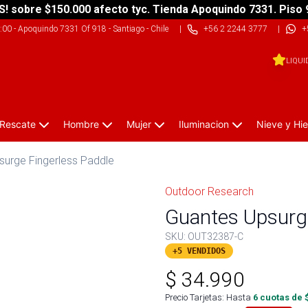
S! sobre $150.000 afecto tyc. Tienda Apoquindo 7331. Piso 
9:00
-
Apoquindo 7331 Of 918 - Santiago - Chile
|
+56 2 2244 3777
|
+
LIQUI
 Rescate
Hombre
Mujer
Iluminacion
Nieve y Hie
surge Fingerless Paddle
Outdoor Research
Guantes Upsurge
SKU:
OUT32387-C
+5 VENDIDOS
$
34.990
Precio Tarjetas: Hasta
6
cuotas de 