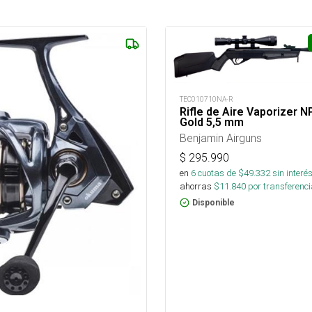
TEC010710NA-R
Rifle de Aire Vaporizer 
Gold 5,5 mm
Benjamin Airguns
$
295.990
en
6
cuotas de $
49.332
sin interé
ahorras
$
11.840
por transferenci
Disponible