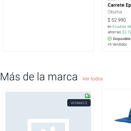
Carrete E
Okuma
$
52.990
en
6
cuotas de
ahorras
$
2.1
Disponible
+5 Vendidos
Más de la marca
Ver todos
2
ÚLTIMAS