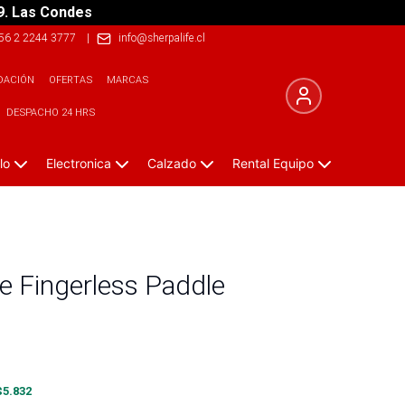
9. Las Condes
56 2 2244 3777
|
info@sherpalife.cl
DACIÓN
OFERTAS
MARCAS
DESPACHO 24 HRS
lo
Electronica
Calzado
Rental Equipo
 Fingerless Paddle
$
5.832