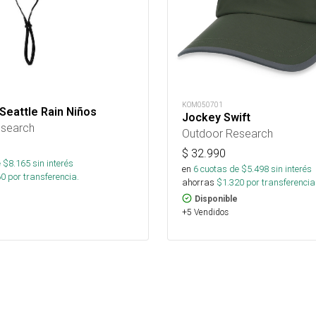
KOM050701
Seattle Rain Niños
Jockey Swift
esearch
Outdoor Research
$
32.990
 $
8.165
sin interés
en
6
cuotas de $
5.498
sin interés
60
por transferencia.
ahorras
$
1.320
por transferencia
Disponible
+5 Vendidos