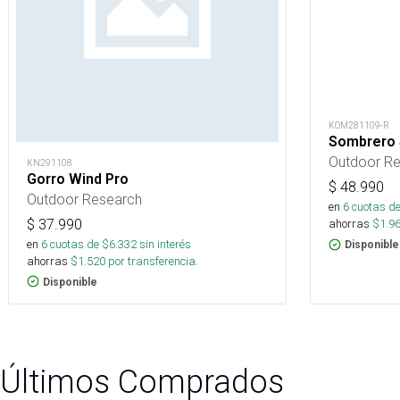
KOM281109-R
Sombrero 
Outdoor R
KN291108
Gorro Wind Pro
$
48.990
Outdoor Research
en
6
cuotas de
$
37.990
ahorras
$
1.9
en
6
cuotas de $
6.332
sin interés
Disponible
ahorras
$
1.520
por transferencia.
Disponible
Últimos Comprados