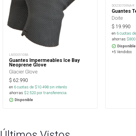
DOI230709NA-R
Guantes T
Doite
$
19.990
en
6
cuotas de
ahorras
$
800
Disponible
+5 Vendidos
LM300510BA
Guantes Impermeables Ice Bay
Neoprene Glove
Glacier Glove
$
62.990
en
6
cuotas de $
10.498
sin interés
ahorras
$
2.520
por transferencia.
Disponible
Últimos Vistos