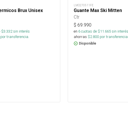
LMO270511FE
ermicos Brux Unisex
Guante Max Ski Mitten
Ctr
$
69.990
 $
3.332
sin interés
en
6
cuotas de $
11.665
sin interé
por transferencia.
ahorras
$
2.800
por transferencia
Disponible