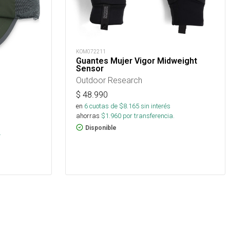
KOM072211
Guantes Mujer Vigor Midweight
Sensor
Outdoor Research
$
48.990
en
6
cuotas de $
8.165
sin interés
ahorras
$
1.960
por transferencia.
Disponible
.