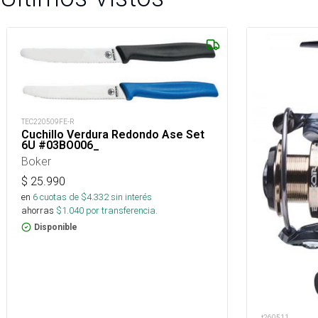
TEC220509FE-R
Cuchillo Verdura Redondo Ase Set
6U #03BO006_
Boker
$
25.990
en
6
cuotas de $
4.332
sin interés
ahorras
$
1.040
por transferencia.
Disponible
t260511