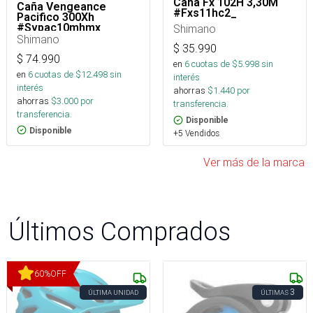
Caña Fx 102H 3,30M
Caña Vengeance
#Fxs11hc2_
Pacifico 300Xh
#Svpac10mhmx_
Shimano
Shimano
$
35.990
$
74.990
en
6
cuotas de $
5.998
sin
en
6
cuotas de $
12.498
sin
interés
interés
ahorras
$
1.440
por
ahorras
$
3.000
por
transferencia.
transferencia.
Disponible
Disponible
+5 Vendidos
Ver más de la marca
Últimos Comprados
60
%
OFF
3
ÚLTIMA UNIDAD
ÚLTIMAS