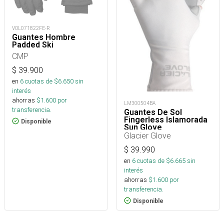
VOL071822FE-R
Guantes Hombre
Padded Ski
CMP
$
39.900
en
6
cuotas de $
6.650
sin
interés
ahorras
$
1.600
por
LM300504BA
transferencia.
Guantes De Sol
Fingerless Islamorada
Disponible
Sun Glove
Glacier Glove
$
39.990
en
6
cuotas de $
6.665
sin
interés
ahorras
$
1.600
por
transferencia.
Disponible