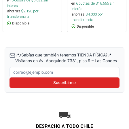
en
6
cuotas de $
8.832
sin
en
6
cuotas de $
16.665
sin
interés
interés
ahorras
$
2.120
por
ahorras
$
4.000
por
transferencia.
transferencia.
Disponible
Disponible
📍¿Sabías que también tenemos TIENDA FÍSICA?📍
Visítanos en Av. Apoquindo 7331, piso 9 – Las Condes
Correo electrónico
Suscribirme
DESPACHO A TODO CHILE