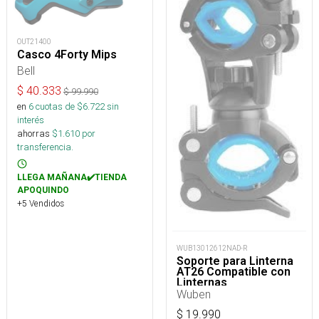
OUT21400
Casco 4Forty Mips
Bell
$
40.333
$
99.990
en
6
cuotas de $
6.722
sin
interés
ahorras
$
1.610
por
transferencia.
LLEGA MAÑANA✔️TIENDA
APOQUINDO
+5 Vendidos
WUB13012612NAD-R
Soporte para Linterna
AT26 Compatible con
Linternas
Wuben
$
19.990