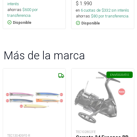
$
1.990
interés
ahorras
$
600
por
en
6
cuotas de $
332
sin interés
transferencia.
ahorras
$
80
por transferencia.
Disponible
Disponible
Más de la marca
ENVÍO
GRATIS
TEC102802FE
TEC130409FE-R