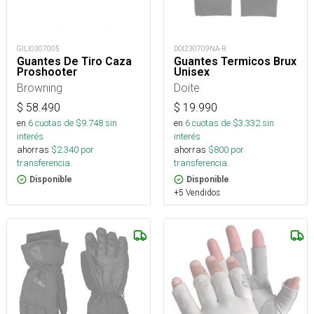
GILI0307005
DOI230709NA-R
Guantes De Tiro Caza
Guantes Termicos Brux
Proshooter
Unisex
Browning
Doite
$
58.490
$
19.990
en
6
cuotas de $
9.748
sin
en
6
cuotas de $
3.332
sin
interés
interés
ahorras
$
2.340
por
ahorras
$
800
por
transferencia.
transferencia.
Disponible
Disponible
+5 Vendidos