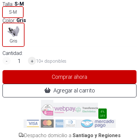
Talla
:
S-M
S-M
Color
:
Gris
Gris
Cantidad:
-
+
10+ disponibles
Comprar ahora
Agregar al carrito
4%
OFF
Despacho domicilio a
Santiago y Regiones