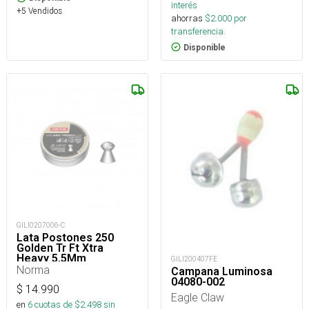
interés
+5 Vendidos
ahorras
$
2.000
por
transferencia.
Disponible
GILI0207006-C
Lata Postones 250
Golden Tr Ft Xtra
Heavy 5,5Mm
GILI200407FE
Norma
Campana Luminosa
04080-002
$
14.990
Eagle Claw
en
6
cuotas de $
2.498
sin