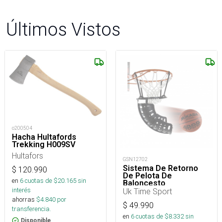
Últimos Vistos
o200504
Hacha Hultafords
Trekking H009SV
Hultafors
GSN12702
Sistema De Retorno
$
120.990
De Pelota De
en
6
cuotas de $
20.165
sin
Baloncesto
interés
Uk Time Sport
ahorras
$
4.840
por
$
49.990
transferencia.
en
6
cuotas de $
8.332
sin
Disponible