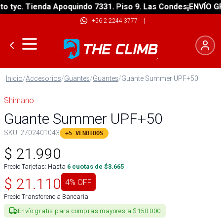
yc. Tienda Apoquindo 7331. Piso 9. Las Condes
¡ENVÍO GRATI
+56 2 2244 3777
|
Inicio
/
Accesorios
/
Guantes
/
Guantes
/
Guante Summer UPF+50
Shimano
Guante Summer UPF+50
SKU:
2702401043
+5 VENDIDOS
$
21.990
Precio Tarjetas: Hasta
6
cuotas de $
3.665
$
21.110
4
% OFF
Precio Transferencia Bancaria
Envío gratis para compras mayores a $150.000