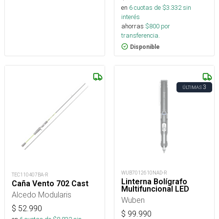
en
6
cuotas de $
3.332
sin
interés
ahorras
$
800
por
transferencia.
Disponible
3
ÚLTIMAS
WUB7012610NAD-R
TEC110407BA-R
Linterna Bolígrafo
Caña Vento 702 Cast
Multifuncional LED
Alcedo Modularis
Wuben
$
52.990
$
99.990