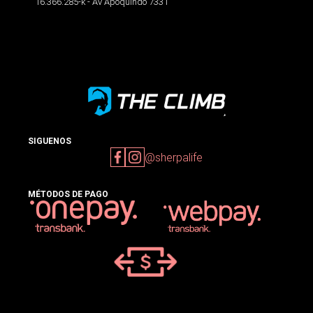
16.366.285-k - Av Apoquindo 7331
SIGUENOS
@sherpalife
MÉTODOS DE PAGO