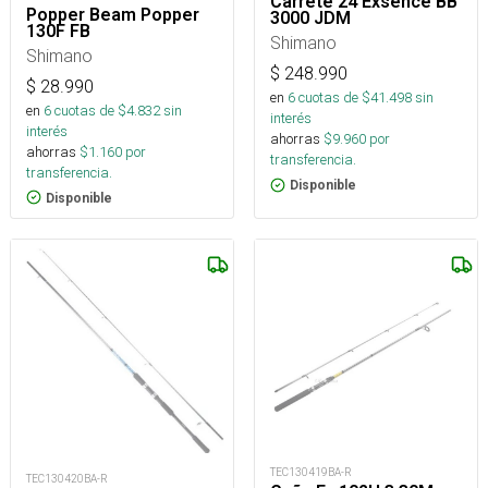
Carrete 24 Exsence BB
Popper Beam Popper
3000 JDM
130F FB
Shimano
Shimano
$
248.990
$
28.990
en
6
cuotas de $
41.498
sin
en
6
cuotas de $
4.832
sin
interés
interés
ahorras
$
9.960
por
ahorras
$
1.160
por
transferencia.
transferencia.
Disponible
Disponible
TEC130419BA-R
TEC130420BA-R