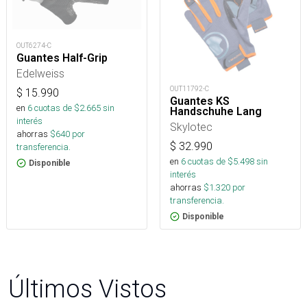
OUT6274-C
Guantes Half-Grip
Edelweiss
OUT11792-C
$
15.990
Guantes KS
en
6
cuotas de $
2.665
sin
Handschuhe Lang
interés
Skylotec
ahorras
$
640
por
$
32.990
transferencia.
en
6
cuotas de $
5.498
sin
Disponible
interés
ahorras
$
1.320
por
transferencia.
Disponible
Últimos Vistos