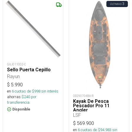
3
ÚLTIMAS
GILI011002-C
Sello Puerta Cepillo
Rayun
$
5.990
en
6
cuotas de $
998
sin interés
OD290704BA-R
ahorras
$
240
por
Kayak De Pesca
transferencia.
Pescador Pro 11
Angler
Disponible
LSF
$
569.900
en
6
cuotas de $
94.983
sin