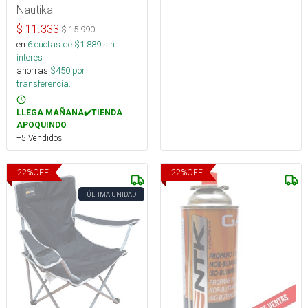
Nautika
$
11.333
$
15.990
en
6
cuotas de $
1.889
sin
interés
ahorras
$
450
por
transferencia.
LLEGA MAÑANA✔️TIENDA
APOQUINDO
+5 Vendidos
22
%
OFF
22
%
OFF
ÚLTIMA UNIDAD