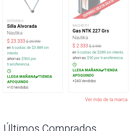
OUT25556-C
Silla Alvorada
NAU240701
Gas NTK 227 Grs
Nautika
Nautika
$
23.333
$
29.990
$
2.333
$
2.990
en
6
cuotas de $
3.889
sin
en
6
cuotas de $
389
sin interés
interés
ahorras
$
90
por transferencia.
ahorras
$
930
por
transferencia.
LLEGA MAÑANA✔️TIENDA
APOQUINDO
LLEGA MAÑANA✔️TIENDA
+240 Vendidos
APOQUINDO
+10 Vendidos
Ver más de la marca
Últimos Comprados