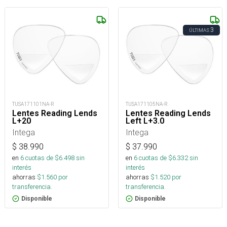
3
ÚLTIMAS
TUSA171101NA-R
TUSA171105NA-R
Lentes Reading Lends
Lentes Reading Lends
L+20
Left L+3.0
Intega
Intega
$
38.990
$
37.990
en
6
cuotas de $
6.498
sin
en
6
cuotas de $
6.332
sin
interés
interés
ahorras
$
1.560
por
ahorras
$
1.520
por
transferencia.
transferencia.
Disponible
Disponible