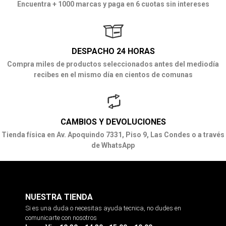
Encuentra + 1000 marcas y paga en 6 cuotas sin intereses
DESPACHO 24 HORAS
Compra miles de productos seleccionados antes del mediodía
recibes en el mismo día en cientos de comunas
CAMBIOS Y DEVOLUCIONES
Tienda física en Av. Apoquindo 7331, Piso 9, Las Condes o a través
de WhatsApp
NUESTRA TIENDA
Si es una duda o necesitas ayuda tecnica, no dudes en
comunicarte con nosotros