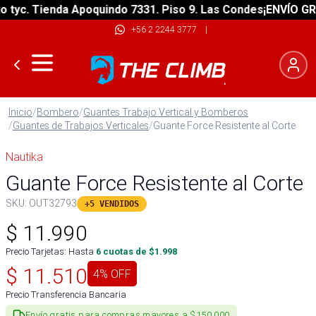
c. Tienda Apoquindo 7331. Piso 9. Las Condes
¡ENVÍO GRATIS
+56 2 2244 3777
|
Inicio
/
Bombero
/
Guantes Trabajo Vertical y Bomberos
/
Guantes de Trabajos Verticales
/
Guante Force Resistente al Corte
Nautika
Guante Force Resistente al Corte
SKU:
OUT32793
+5 VENDIDOS
$
11.990
Precio Tarjetas: Hasta
6
cuotas de $
1.998
$
11.510
4
% OFF
Precio Transferencia Bancaria
Envío gratis para compras mayores a $150.000