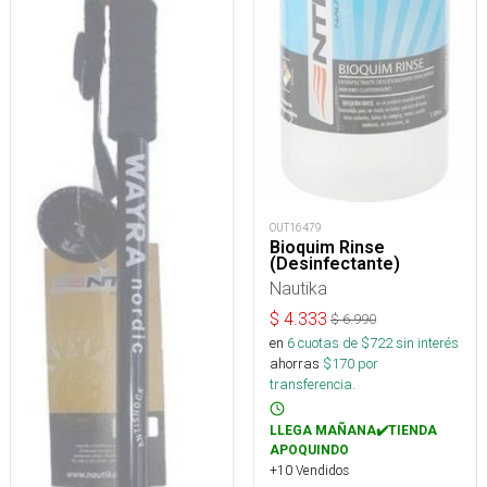
OUT16479
Bioquim Rinse
(Desinfectante)
Nautika
$
4.333
$
6.990
en
6
cuotas de $
722
sin interés
ahorras
$
170
por
transferencia.
LLEGA MAÑANA✔️TIENDA
APOQUINDO
+10 Vendidos