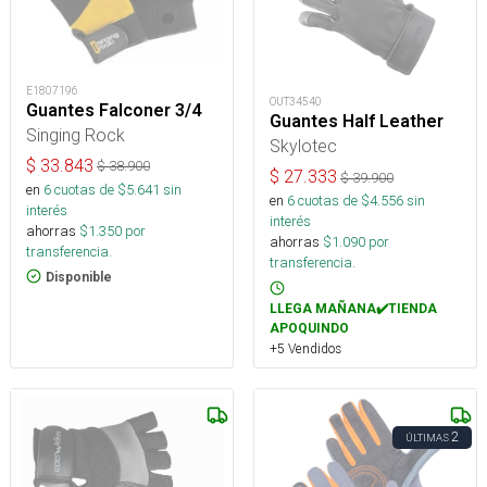
E1807196
OUT34540
Guantes Falconer 3/4
Guantes Half Leather
Singing Rock
Skylotec
$
33.843
$
38.900
$
27.333
$
39.900
en
6
cuotas de $
5.641
sin
en
6
cuotas de $
4.556
sin
interés
interés
ahorras
$
1.350
por
ahorras
$
1.090
por
transferencia.
transferencia.
Disponible
LLEGA MAÑANA✔️TIENDA
APOQUINDO
+5 Vendidos
2
ÚLTIMAS