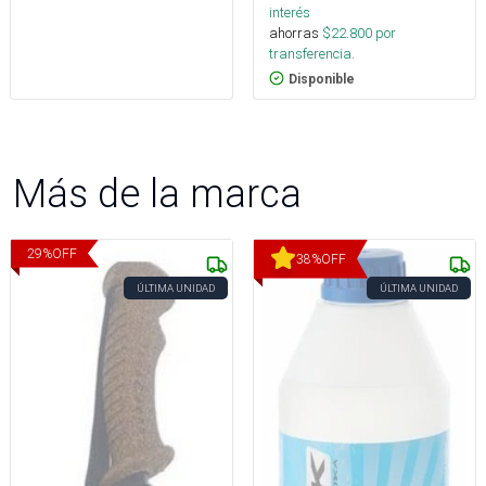
interés
ahorras
$
22.800
por
transferencia.
Disponible
Más de la marca
29
%
OFF
38
%
OFF
ÚLTIMA UNIDAD
ÚLTIMA UNIDAD