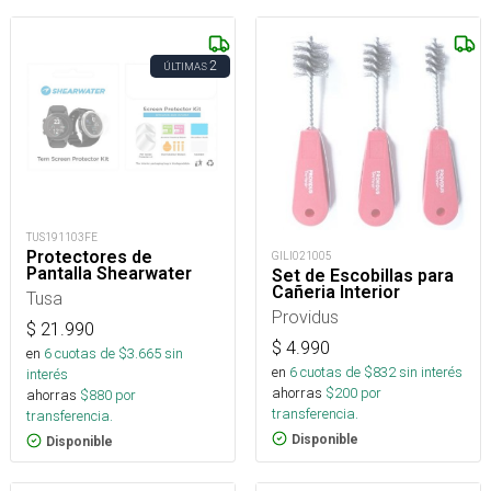
2
ÚLTIMAS
TUS191103FE
Protectores de
GILI021005
Pantalla Shearwater
Set de Escobillas para
Cañeria Interior
Tusa
Providus
$
21.990
$
4.990
en
6
cuotas de $
3.665
sin
en
6
cuotas de $
832
sin interés
interés
ahorras
$
200
por
ahorras
$
880
por
transferencia.
transferencia.
Disponible
Disponible