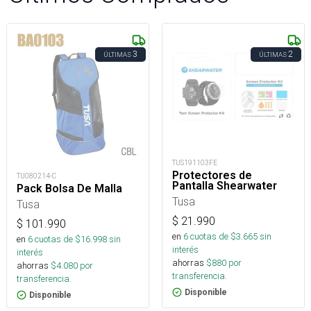
3
2
ÚLTIMAS
ÚLTIMAS
TUS191103FE
Protectores de
TU080214-C
Pantalla Shearwater
Pack Bolsa De Malla
Tusa
Tusa
$
21.990
$
101.990
en
6
cuotas de $
3.665
sin
en
6
cuotas de $
16.998
sin
interés
interés
ahorras
$
880
por
ahorras
$
4.080
por
transferencia.
transferencia.
Disponible
Disponible