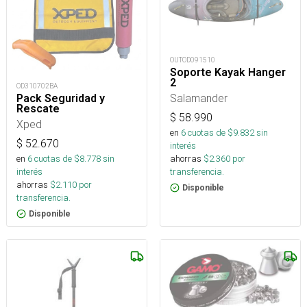
OUTOD091510
Soporte Kayak Hanger
2
OD310702BA
Salamander
Pack Seguridad y
Rescate
$
58.990
Xped
en
6
cuotas de $
9.832
sin
$
52.670
interés
ahorras
$
2.360
por
en
6
cuotas de $
8.778
sin
transferencia.
interés
ahorras
$
2.110
por
Disponible
transferencia.
Disponible