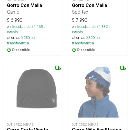
GILI200430FE
GILI204023FE
Gorro Con Malla
Gorro Con Malla
Gamo
Sportex
$
6.990
$
7.990
en
6
cuotas de $
1.165
sin
en
6
cuotas de $
1.332
sin
interés
interés
ahorras
$
280
por
ahorras
$
320
por
transferencia.
transferencia.
Disponible
Disponible
OUT19782026BARB
OUT17082026BARB
Gorro Corta Viento
Gorro Niño EcoStretch