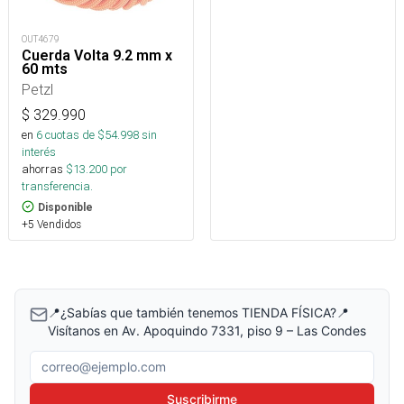
OUT4679
Cuerda Volta 9.2 mm x
60 mts
Petzl
$
329.990
en
6
cuotas de $
54.998
sin
interés
ahorras
$
13.200
por
transferencia.
Disponible
+5 Vendidos
📍¿Sabías que también tenemos TIENDA FÍSICA?📍
Visítanos en Av. Apoquindo 7331, piso 9 – Las Condes
Correo electrónico
Suscribirme