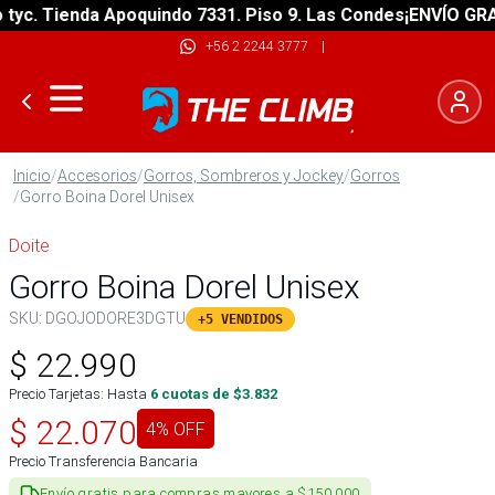
. Tienda Apoquindo 7331. Piso 9. Las Condes
¡ENVÍO GRATIS!
+56 2 2244 3777
|
Inicio
/
Accesorios
/
Gorros, Sombreros y Jockey
/
Gorros
/
Gorro Boina Dorel Unisex
Doite
Gorro Boina Dorel Unisex
SKU:
DGOJODORE3DGTU
+5 VENDIDOS
$
22.990
Precio Tarjetas: Hasta
6
cuotas de $
3.832
$
22.070
4
% OFF
Precio Transferencia Bancaria
Envío gratis para compras mayores a $150.000