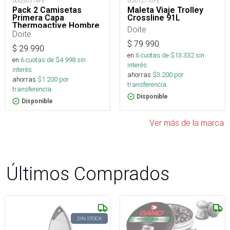
DOI250314FE
DOI012710FE
Pack 2 Camisetas
Maleta Viaje Trolley
Primera Capa
Crossline 91L
Thermoactive Hombre
Doite
Doite
$
79.990
$
29.990
en
6
cuotas de $
13.332
sin
en
6
cuotas de $
4.998
sin
interés
interés
ahorras
$
3.200
por
ahorras
$
1.200
por
transferencia.
transferencia.
Disponible
Disponible
Ver más de la marca
Últimos Comprados
SIN STOCK