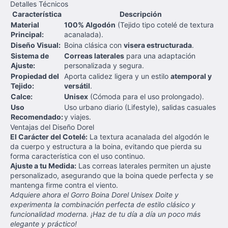
Detalles Técnicos
Característica
Descripción
Material
100% Algodón
(Tejido tipo cotelé de textura
Principal:
acanalada).
Diseño Visual:
Boina clásica con
visera estructurada
.
Sistema de
Correas laterales
para una adaptación
Ajuste:
personalizada y segura.
Propiedad del
Aporta calidez ligera y un estilo
atemporal y
Tejido:
versátil
.
Calce:
Unisex
(Cómoda para el uso prolongado).
Uso
Uso urbano diario (Lifestyle), salidas casuales
Recomendado:
y viajes.
Ventajas del Diseño Dorel
El Carácter del Cotelé:
La textura acanalada del algodón le
da cuerpo y estructura a la boina, evitando que pierda su
forma característica con el uso continuo.
Ajuste a tu Medida:
Las correas laterales permiten un ajuste
personalizado, asegurando que la boina quede perfecta y se
mantenga firme contra el viento.
Adquiere ahora el Gorro Boina Dorel Unisex Doite y
experimenta la combinación perfecta de estilo clásico y
funcionalidad moderna. ¡Haz de tu día a día un poco más
elegante y práctico!