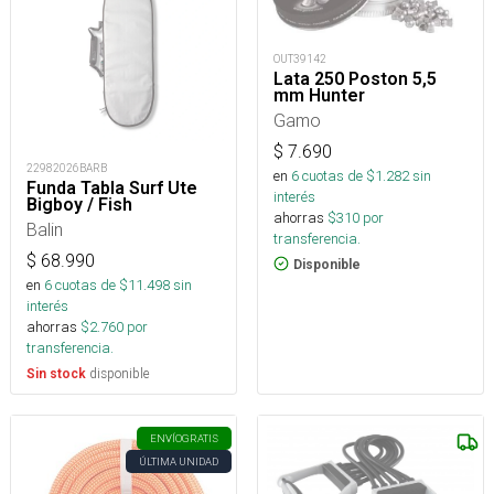
OUT39142
Lata 250 Poston 5,5
mm Hunter
Gamo
$
7.690
22982026BARB
en
6
cuotas de $
1.282
sin
Funda Tabla Surf Ute
interés
Bigboy / Fish
ahorras
$
310
por
Balin
transferencia.
$
68.990
Disponible
en
6
cuotas de $
11.498
sin
interés
ahorras
$
2.760
por
transferencia.
disponible
Sin stock
ENVÍO
GRATIS
ÚLTIMA UNIDAD