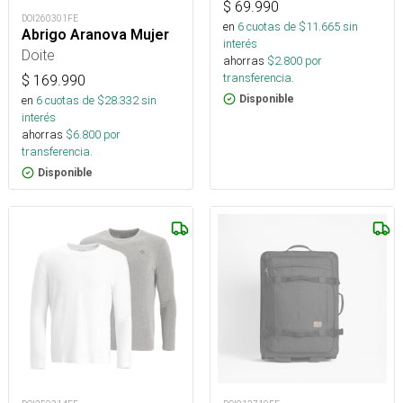
$
69.990
DOI260301FE
en
6
cuotas de $
11.665
sin
Abrigo Aranova Mujer
interés
Doite
ahorras
$
2.800
por
transferencia.
$
169.990
Disponible
en
6
cuotas de $
28.332
sin
interés
ahorras
$
6.800
por
transferencia.
Disponible