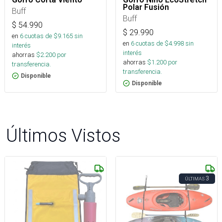
Polar Fusión
Buff
Buff
$
54.990
$
29.990
en
6
cuotas de $
9.165
sin
en
6
cuotas de $
4.998
sin
interés
interés
ahorras
$
2.200
por
ahorras
$
1.200
por
transferencia.
transferencia.
Disponible
Disponible
Últimos Vistos
3
ÚLTIMAS