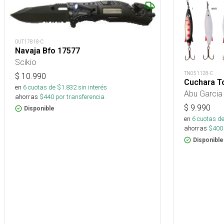
OUT17818-C
Navaja Bfo 17577
Scikio
TN051128-C
$
10.990
Cuchara T
en
6
cuotas de $
1.832
sin interés
Abu Garcia
ahorras
$
440
por transferencia.
$
9.990
Disponible
en
6
cuotas de
ahorras
$
400
Disponible