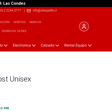
9. Las Condes
56 2 2244 3777
|
info@sherpalife.cl
DACIÓN
OFERTAS
MARCAS
DESPACHO 24 HRS
lo
Electronica
Calzado
Rental Equipo
ost Unisex
$
2.998