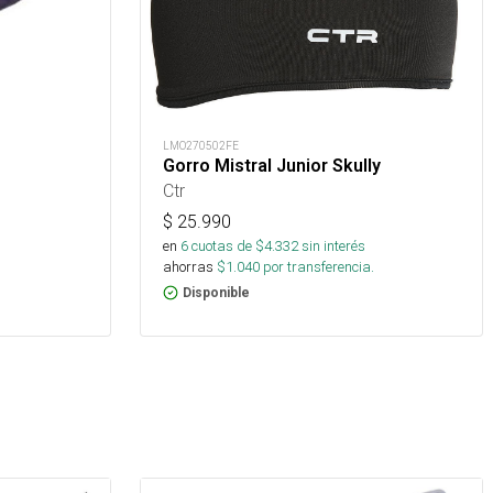
LMO270502FE
Gorro Mistral Junior Skully
Ctr
$
25.990
en
6
cuotas de $
4.332
sin interés
ahorras
$
1.040
por transferencia.
Disponible