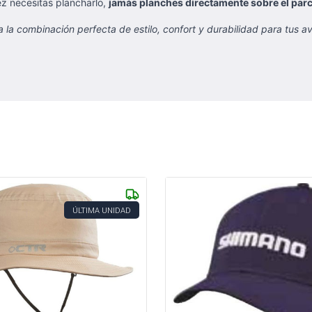
z necesitas plancharlo,
jamás planches directamente sobre el parch
la combinación perfecta de estilo, confort y durabilidad para tus a
ÚLTIMA UNIDAD