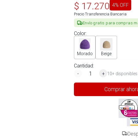
$
17.270
4
% OFF
Precio Transferencia Bancaria
Envío gratis para compras m
Color
:
Morado
Beige
Cantidad:
-
+
10+ disponibles
Comprar ahor
Desp