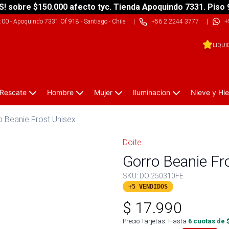
S! sobre $150.000 afecto tyc. Tienda Apoquindo 7331. Piso 
9:00
-
Apoquindo 7331 Of 918 - Santiago - Chile
|
+56 2 2244 3777
|
+
LIQUI
 Rescate
Hombre
Mujer
Iluminacion
Nieve y Hie
o Beanie Frost Unisex
Doite
Gorro Beanie Fr
SKU:
DOI250310FE
+5 VENDIDOS
$
17.990
Precio Tarjetas: Hasta
6
cuotas de 