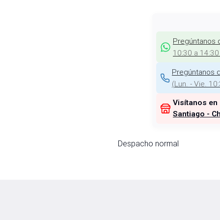
Pregúntanos 
10:30 a 14:30
Pregúntanos d
(
Lun. - Vie. 10
Visítanos en
Santiago - Ch
Despacho normal