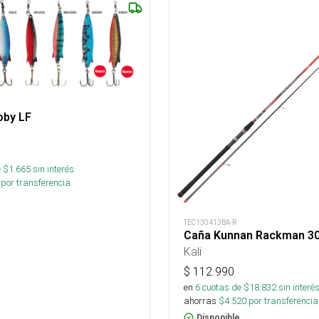
oby LF
 $
1.665
sin interés
por transferencia.
TEC130413BA-R
Caña Kunnan Rackman 30
Kali
$
112.990
en
6
cuotas de $
18.832
sin interé
ahorras
$
4.520
por transferencia
Disponible