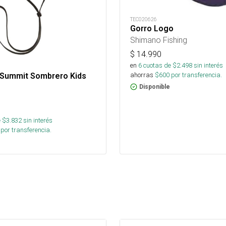
TEC020626
Gorro Logo
Shimano Fishing
$
14.990
en
6
cuotas de $
2.498
sin interés
ahorras
$
600
por transferencia.
Summit Sombrero Kids
Disponible
 $
3.832
sin interés
por transferencia.