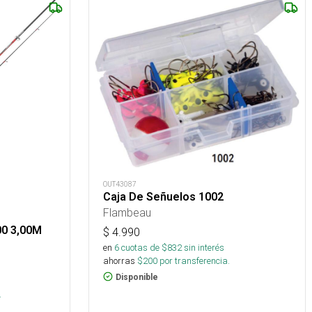
OUT43087
Caja De Señuelos 1002
Flambeau
0 3,00M
$
4.990
en
6
cuotas de $
832
sin interés
ahorras
$
200
por transferencia.
Disponible
s
.