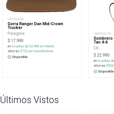
LM210526BA
Gorra Ranger Dan Mid-Crown
Trucker
Peregrine
LMO270501FE
Sombrero 
$
17.990
Tan 4-6
en
6
cuotas de $
2.998
sin interés
Ctr
ahorras
$
720
por transferencia.
$
22.990
Disponible
en
6
cuotas de
ahorras
$
920
Disponible
Últimos Vistos