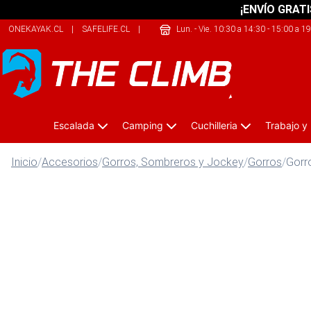
¡ENVÍO GRATI
ONEKAYAK.CL
|
SAFELIFE.CL
|
THERIDERLAB.CL
Lun. - Vie. 10:30 a 14:30 - 15:00 a 1
Escalada
Camping
Cuchilleria
Trabajo y
Inicio
/
Accesorios
/
Gorros, Sombreros y Jockey
/
Gorros
/
Gorr