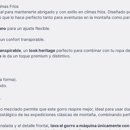
imas Fríos
eal para mantenerte abrigado y con estilo en climas fríos. Diseñado 
o que lo hace perfecto tanto para aventuras en la montaña como para 
ano
para un ajuste flexible.
n confort transpirable.
ranspirable
, un
look heritage
perfecto para combinar con tu ropa de
o
le da un toque premium y distintivo.
la forma).
ado.
.
o mezclado permite que este gorro respire mejor, ideal para usar du
 nostálgico de las expediciones clásicas de montaña, combinando pe
alada y el detalle frontal,
lava el gorro a máquina únicamente con 