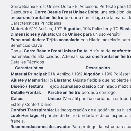
Gorro Beanie Frost Unisex Doite - El Accesorio Perfecto para Cl
Descubre el
Gorro Beanie Frost Unisex Doite
, una solución id
un
parche frontal en fieltro
bordado con el logo de la marca, l
Características Principales
Material:
61% Acrílico, 19%
Algodón
, 19% Poliéster y 1%
Elast
Dimensiones y Ajuste:
Calce
Unisex
para un uso versátil.
Funcionalidades:
Tejido
acanalado
con hilado mezclado para u
Beneficios Clave
Con el
Gorro Beanie Frost Unisex Doite
, disfruta de
confort t
materiales de alta calidad. Además, su
parche frontal en fieltr
Detalles Técnicos
Característica
Descripción
Material Principal:
61% Acrílico / 19%
Algodón
/ 19% Poliéster.
Ajuste y Memoria:
1%
Elastano
(Ajuste flexible que no pierde 
Diseño / Textura:
Tejido
acanalado clásico
con hilado mezcl
Detalle Frontal:
Parche en fieltro
bordado con logo.
Calce:
Unisex
(Versátil para uso urbano u outdoor)
Estilo y Confort Diario
Confort Transpirable:
La incorporación de algodón en su hilad
Look Heritage:
El parche de fieltro bordado le da un aspecto
franela.
Recomendaciones de Lavado:
Para proteger la estructura acan